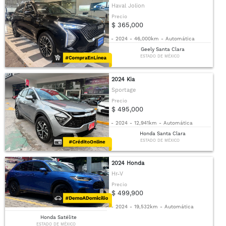
Haval Jolion
Precio
$ 365,000
-
2024
-
46,000km
-
Automática
Geely Santa Clara
ESTADO DE MÉXICO
2024 Kia
Sportage
Precio
$ 495,000
-
2024
-
12,941km
-
Automática
Honda Santa Clara
ESTADO DE MÉXICO
2024 Honda
Hr-V
Precio
$ 499,900
-
2024
-
19,532km
-
Automática
Honda Satélite
ESTADO DE MÉXICO