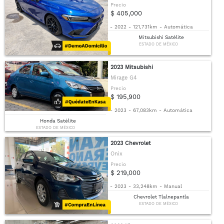
Precio
$ 405,000
-
2022
-
121,731km
-
Automática
Mitsubishi Satélite
ESTADO DE MÉXICO
2023 Mitsubishi
Mirage G4
Precio
$ 195,900
-
2023
-
67,083km
-
Automática
Honda Satélite
ESTADO DE MÉXICO
2023 Chevrolet
Onix
Precio
$ 219,000
-
2023
-
33,248km
-
Manual
Chevrolet Tlalnepantla
ESTADO DE MÉXICO