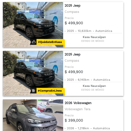
2025 Jeep
Compass
Precio
$ 499,900
-
2025
-
10,630km
-
Automática
Kasa Naucalpan
ESTADO DE MÉXICO
2025 Jeep
Compass
Precio
$ 499,900
-
2025
-
6,140km
-
Automática
Kasa Naucalpan
ESTADO DE MÉXICO
2026 Volkswagen
Volkswagen Tera
Precio
$ 399,000
-
2026
-
1,218km
-
Automática