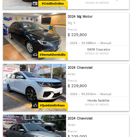
CIUDAD DE MÉXICO
2024 Mg Motor
Mg 5
Precio
$ 225,900
-
2024
-
25,596km
-
Manual
GWM Coacalco
ESTADO DE MÉXICO
2024 Chevrolet
Aveo
Precio
$ 229,900
-
2024
-
55,553km
-
Manual
Honda Satélite
ESTADO DE MÉXICO
2024 Chevrolet
Aveo
Precio
$ 235,000