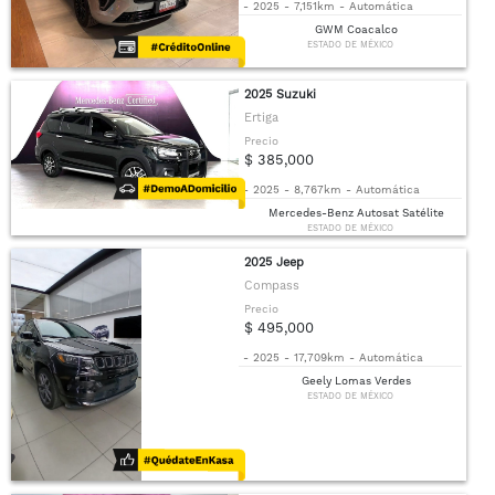
-
2025
-
7,151km
-
Automática
GWM Coacalco
ESTADO DE MÉXICO
2025 Suzuki
Ertiga
Precio
$ 385,000
-
2025
-
8,767km
-
Automática
Mercedes-Benz Autosat Satélite
ESTADO DE MÉXICO
2025 Jeep
Compass
Precio
$ 495,000
-
2025
-
17,709km
-
Automática
Geely Lomas Verdes
ESTADO DE MÉXICO