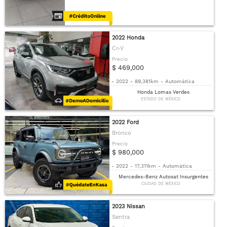
2022 Honda
Cr-V
Precio
$ 469,000
-
2022
-
89,381km
-
Automática
Honda Lomas Verdes
ESTADO DE MÉXICO
2022 Ford
Bronco
Precio
$ 980,000
-
2022
-
17,311km
-
Automática
Mercedes-Benz Autosat Insurgentes
CIUDAD DE MÉXICO
2023 Nissan
Sentra