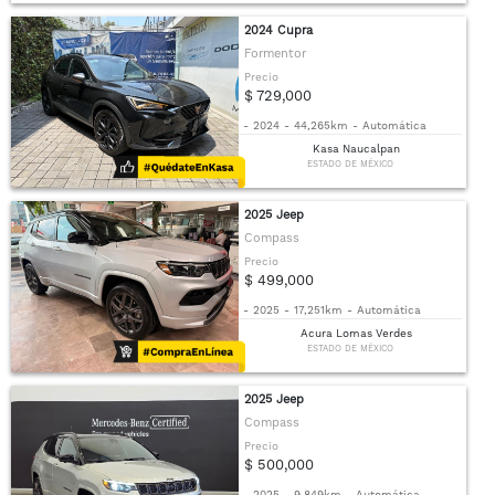
2024 Cupra
Formentor
Precio
$ 729,000
-
2024
-
44,265km
-
Automática
Kasa Naucalpan
ESTADO DE MÉXICO
2025 Jeep
Compass
Precio
$ 499,000
-
2025
-
17,251km
-
Automática
Acura Lomas Verdes
ESTADO DE MÉXICO
2025 Jeep
Compass
Precio
$ 500,000
-
2025
-
9,849km
-
Automática