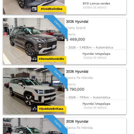
BYD Lomas verdes
ESTADO DE MÉXICO
Demo
2026 Hyundai
Creta Grand
Precio
$ 469,000
-
2026
-
1,463km
-
Automática
Hyundai Iztapalapa
CIUDAD DE MÉXICO
Demo
2026 Hyundai
Santa Fe Híbrida
Precio
$ 790,000
-
2026
-
751km
-
Automática
Hyundai Iztapalapa
CIUDAD DE MÉXICO
Demo
2026 Hyundai
Santa Fe Híbrida