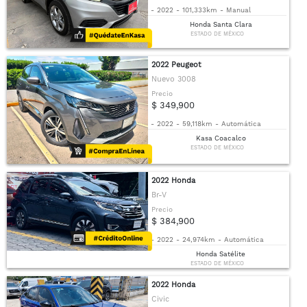
-
2022
-
101,333km
-
Manual
Honda Santa Clara
ESTADO DE MÉXICO
2022 Peugeot
Nuevo 3008
Precio
$ 349,900
-
2022
-
59,118km
-
Automática
Kasa Coacalco
ESTADO DE MÉXICO
2022 Honda
Br-V
Precio
$ 384,900
-
2022
-
24,974km
-
Automática
Honda Satélite
ESTADO DE MÉXICO
2022 Honda
Civic