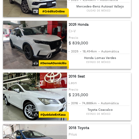
Mercedes-Benz Autosat Vallejo
CIUDAD DE MÉXICO
2025 Honda
Cr-V
Precio
$ 839,000
-
2025
-
18,454km
-
Automática
Honda Lomas Verdes
ESTADO DE MÉXICO
2016 Seat
Leon
Precio
$ 235,000
-
2016
-
74,888km
-
Automática
Toyota Coacalco
ESTADO DE MÉXICO
2018 Toyota
Prius