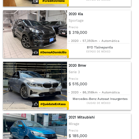
2020 Kia
Sportage
Precio
$ 319,000
-
2020
-
57,350km
-
Automática
BYD Tlalnepantla
ESTADO DE MÉXICO
2020 Bmw
Serie 3
Precio
$ 515,000
-
2020
-
86,358km
-
Automática
Mercedes-Benz Autosat Insurgentes
CIUDAD DE MÉXICO
2021 Mitsubishi
Mirage
Precio
$ 185,000