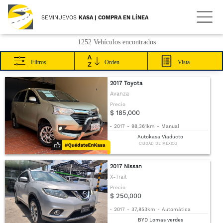
SEMINUEVOS
KASA | COMPRA EN LÍNEA
1252 Vehículos encontrados
Filtros
Orden
Vista
2017 Toyota
Avanza
Precio
$ 185,000
-
2017
-
98,361km
-
Manual
Autokasa Viaducto
CIUDAD DE MÉXICO
2017 Nissan
X-Trail
Precio
$ 250,000
-
2017
-
37,853km
-
Automática
BYD Lomas verdes