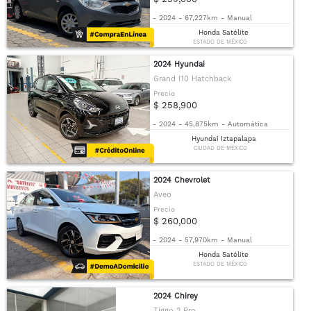
-
2024
-
67,227km
-
Manual
Honda Satélite
ESTADO DE MÉXICO
2024 Hyundai
Grand I10 Hatchback
Precio
$ 258,900
-
2024
-
45,875km
-
Automática
Hyundai Iztapalapa
CIUDAD DE MÉXICO
2024 Chevrolet
Aveo
Precio
$ 260,000
-
2024
-
57,970km
-
Manual
Honda Satélite
ESTADO DE MÉXICO
2024 Chirey
Tiggo 2 Pro