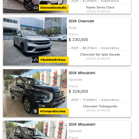
-
2024
-
87,910km
-
Automática
Toyota Santa Clara
ESTADO DE MÉXICO
2024 Chevrolet
Aveo
Precio
$ 230,000
-
2024
-
88,213km
-
Automática
Chevrolet Sol Valle Dorado
ESTADO DE MÉXICO
2024 Mitsubishi
Xpander
Precio
$ 329,000
-
2024
-
71,400km
-
Automática
Chevrolet Tlalnepantla
ESTADO DE MÉXICO
2024 Mitsubishi
Xpander
Precio