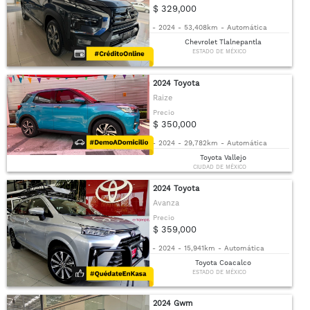
$ 329,000
-
2024
-
53,408km
-
Automática
Chevrolet Tlalnepantla
ESTADO DE MÉXICO
2024 Toyota
Raize
Precio
$ 350,000
-
2024
-
29,782km
-
Automática
Toyota Vallejo
CIUDAD DE MÉXICO
2024 Toyota
Avanza
Precio
$ 359,000
-
2024
-
15,941km
-
Automática
Toyota Coacalco
ESTADO DE MÉXICO
2024 Gwm