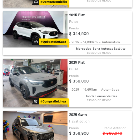
ESTADO DE MÉXICO
2025 Fiat
Pulse
Precio
$ 344,900
-
2025
-
14,833km
-
Automática
Mercedes-Benz Autosat Satélite
ESTADO DE MÉXICO
2025 Fiat
Pulse
Precio
$ 359,000
-
2025
-
15,651km
-
Automática
Honda Lomas Verdes
ESTADO DE MÉXICO
2025 Gwm
Haval Jolion
Precio
Precio Anterior
$ 359,900
$ 360,040