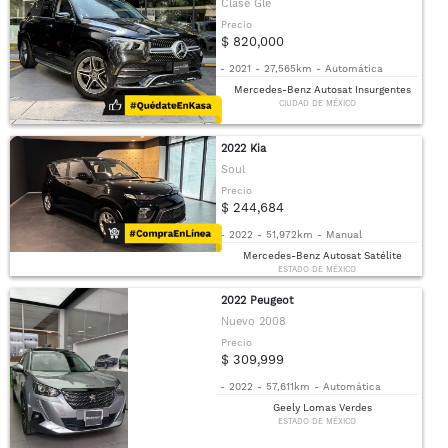
Clase Gle
Precio
$ 820,000
-
2021
-
27,565km
-
Automática
Mercedes-Benz Autosat Insurgentes
CIUDAD DE MÉXICO
2022 Kia
Soul
Precio
$ 244,684
-
2022
-
51,972km
-
Manual
Mercedes-Benz Autosat Satélite
ESTADO DE MÉXICO
2022 Peugeot
Nuevo 2008
Precio
$ 309,999
-
2022
-
57,611km
-
Automática
Geely Lomas Verdes
ESTADO DE MÉXICO