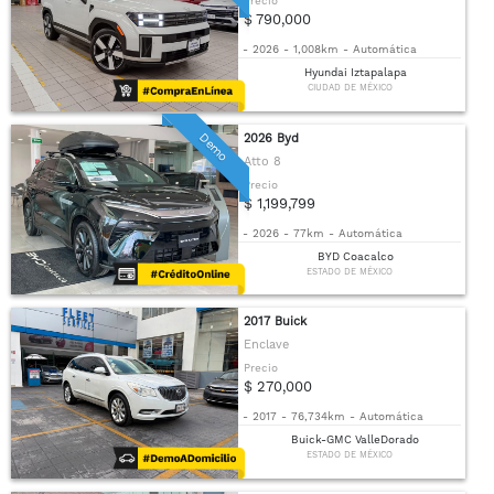
Precio
$ 790,000
-
2026
-
1,008km
-
Automática
Hyundai Iztapalapa
CIUDAD DE MÉXICO
Demo
2026 Byd
Atto 8
Precio
$ 1,199,799
-
2026
-
77km
-
Automática
BYD Coacalco
ESTADO DE MÉXICO
2017 Buick
Enclave
Precio
$ 270,000
-
2017
-
76,734km
-
Automática
Buick-GMC ValleDorado
ESTADO DE MÉXICO