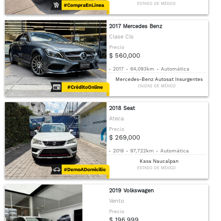
ESTADO DE MÉXICO
2017 Mercedes Benz
Clase Cls
Precio
$ 560,000
-
2017
-
64,093km
-
Automática
Mercedes-Benz Autosat Insurgentes
CIUDAD DE MÉXICO
2018 Seat
Ateca
Precio
$ 269,000
-
2018
-
97,722km
-
Automática
Kasa Naucalpan
ESTADO DE MÉXICO
2019 Volkswagen
Vento
Precio
$ 196,999