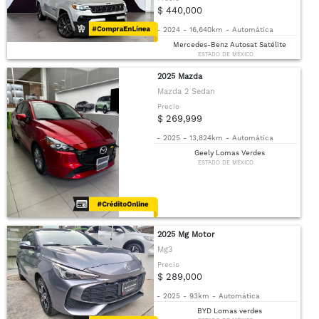
$ 440,000
-
2024
-
16,640km
-
Automática
Mercedes-Benz Autosat Satélite
ESTADO DE MÉXICO
2025 Mazda
Mazda 2 Sedan
Precio
$ 269,999
-
2025
-
13,824km
-
Automática
Geely Lomas Verdes
ESTADO DE MÉXICO
2025 Mg Motor
Mg3
Precio
$ 289,000
-
2025
-
93km
-
Automática
BYD Lomas verdes