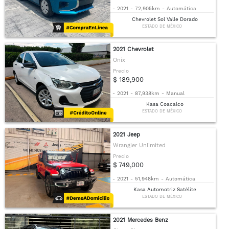
-
2021
-
72,905km
-
Automática
Chevrolet Sol Valle Dorado
ESTADO DE MÉXICO
2021 Chevrolet
Onix
Precio
$ 189,900
-
2021
-
87,938km
-
Manual
Kasa Coacalco
ESTADO DE MÉXICO
2021 Jeep
Wrangler Unlimited
Precio
$ 749,000
-
2021
-
51,948km
-
Automática
Kasa Automotriz Satélite
ESTADO DE MÉXICO
2021 Mercedes Benz