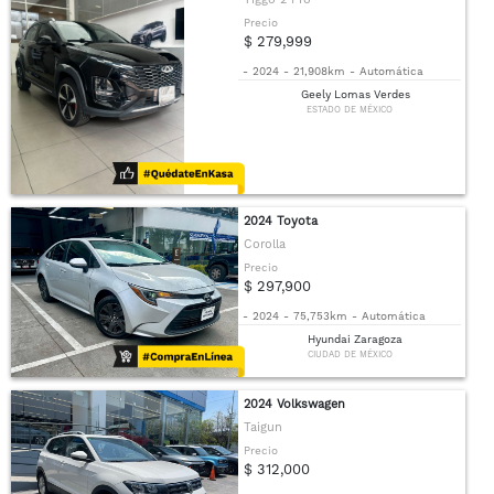
Precio
$ 279,999
-
2024
-
21,908km
-
Automática
Geely Lomas Verdes
ESTADO DE MÉXICO
2024 Toyota
Corolla
Precio
$ 297,900
-
2024
-
75,753km
-
Automática
Hyundai Zaragoza
CIUDAD DE MÉXICO
2024 Volkswagen
Taigun
Precio
$ 312,000