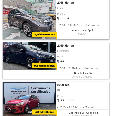
2018 Honda
Cr-V
Precio
$ 355,400
-
2018
-
106,967km
-
Automática
Honda Angelópolis
PUEBLA
2019 Honda
Odyssey
Precio
$ 449,900
-
2019
-
70,973km
-
Automática
Honda Satélite
ESTADO DE MÉXICO
2020 Kia
Rio
Precio
$ 225,000
-
2020
-
92,254km
-
Manual
Chevrolet Sol Coacalco