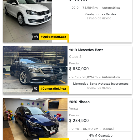
-
2019
-
73,584km
-
Automática
Geely Lomas Verdes
ESTADO DE MÉXICO
2019 Mercedes Benz
Clase S
Precio
$ 980,000
-
2019
-
20,825km
-
Automática
Mercedes-Benz Autosat Insurgentes
CIUDAD DE MÉXICO
2020 Nissan
Versa
Precio
$ 234,900
-
2020
-
65,985km
-
Manual
GWM Coacalco
ESTADO DE MÉXICO