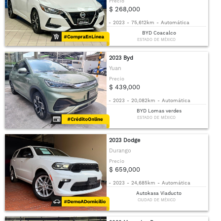
Precio
$ 268,000
-
2023
-
75,612km
-
Automática
BYD Coacalco
ESTADO DE MÉXICO
2023 Byd
Yuan
Precio
$ 439,000
-
2023
-
20,082km
-
Automática
BYD Lomas verdes
ESTADO DE MÉXICO
2023 Dodge
Durango
Precio
$ 659,000
-
2023
-
24,685km
-
Automática
Autokasa Viaducto
CIUDAD DE MÉXICO