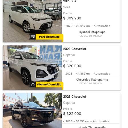
2023 Kia
Soul
Precio
$ 309,900
-
2023
-
28,047km
-
Automática
Hyundai Iztapalapa
CIUDAD DE MÉXICO
2023 Chevrolet
Captiva
Precio
$ 320,000
-
2023
-
44,886km
-
Automática
Chevrolet Tlalnepantla
ESTADO DE MÉXICO
2023 Chevrolet
Captiva
Precio
$ 322,000
-
2023
-
52,155km
-
Automática
Honda Tlalnepantla