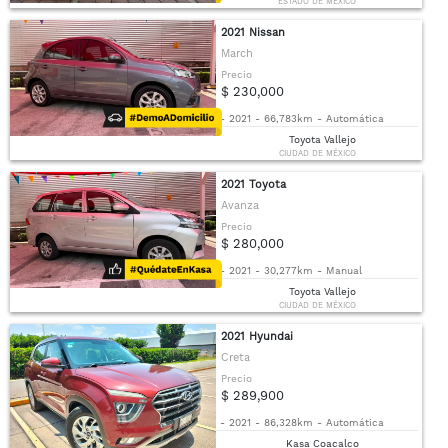
ESTADO DE MÉXICO
2021 Nissan
March
Precio
$ 230,000
-
2021
-
66,783km
-
Automática
Toyota Vallejo
CIUDAD DE MÉXICO
2021 Toyota
Avanza
Precio
$ 280,000
-
2021
-
30,277km
-
Manual
Toyota Vallejo
CIUDAD DE MÉXICO
2021 Hyundai
Creta
Precio
$ 289,900
-
2021
-
86,328km
-
Automática
Kasa Coacalco