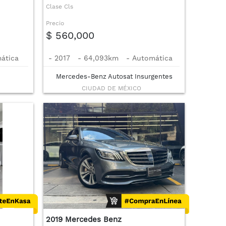
Clase Cls
Precio
$ 560,000
ática
-
2017
-
64,093km
-
Automática
Mercedes-Benz Autosat Insurgentes
CIUDAD DE MÉXICO
2019 Mercedes Benz