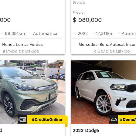
Bronco
Precio
,000
$ 980,000
-
89,381km
-
Automática
-
2022
-
17,311km
-
Autom
Honda Lomas Verdes
Mercedes-Benz Autosat Insur
ESTADO DE MÉXICO
CIUDAD DE MÉXICO
d
2023 Dodge