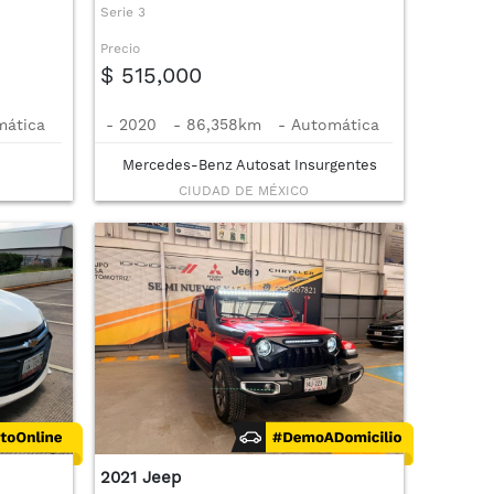
Serie 3
Precio
$ 515,000
mática
-
2020
-
86,358km
-
Automática
Mercedes-Benz Autosat Insurgentes
CIUDAD DE MÉXICO
2021 Jeep