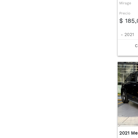
Mirage
Precio
$ 185
-
2021
C
2021 Me