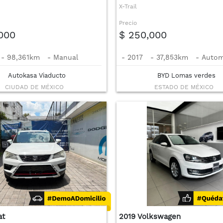
X-Trail
Precio
,000
$ 250,000
-
98,361km
-
Manual
-
2017
-
37,853km
-
Autom
Autokasa Viaducto
BYD Lomas verdes
CIUDAD DE MÉXICO
ESTADO DE MÉXICO
at
2019 Volkswagen