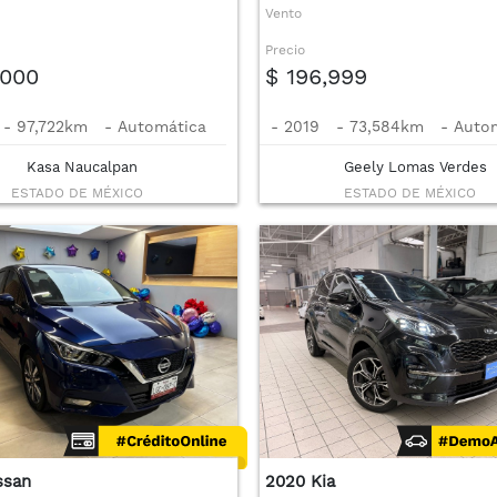
Vento
Precio
,000
$ 196,999
-
97,722km
-
Automática
-
2019
-
73,584km
-
Auto
Kasa Naucalpan
Geely Lomas Verdes
ESTADO DE MÉXICO
ESTADO DE MÉXICO
ssan
2020 Kia