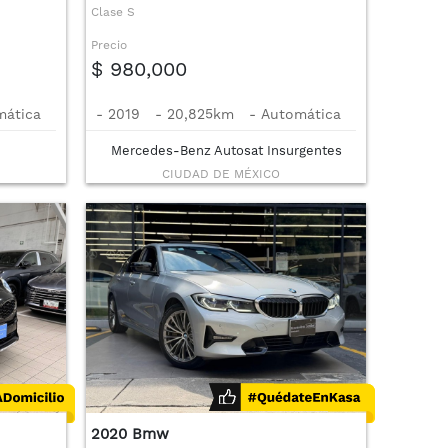
Clase S
Precio
$ 980,000
mática
-
2019
-
20,825km
-
Automática
Mercedes-Benz Autosat Insurgentes
CIUDAD DE MÉXICO
2020 Bmw