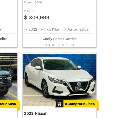
Nuevo 2008
Precio
$ 309,999
al
-
2022
-
57,611km
-
Automática
élite
Geely Lomas Verdes
ESTADO DE MÉXICO
2023 Nissan