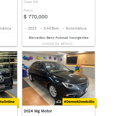
Clase Glb
Precio
$ 770,000
mática
-
2023
-
3,403km
-
Automática
Mercedes-Benz Autosat Insurgentes
CIUDAD DE MÉXICO
2024 Mg Motor