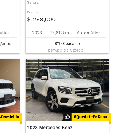
Sentra
Precio
$ 268,000
ática
-
2023
-
75,612km
-
Automática
gentes
BYD Coacalco
ESTADO DE MÉXICO
2023 Mercedes Benz