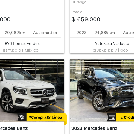
Durango
Precio
,000
$ 659,000
-
20,082km
-
Automática
-
2023
-
24,685km
-
Auto
BYD Lomas verdes
Autokasa Viaducto
ESTADO DE MÉXICO
CIUDAD DE MÉXICO
rcedes Benz
2023 Mercedes Benz