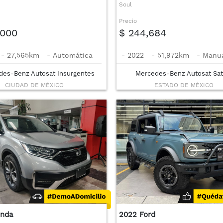
Soul
Precio
,000
$ 244,684
-
27,565km
-
Automática
-
2022
-
51,972km
-
Manu
des-Benz Autosat Insurgentes
Mercedes-Benz Autosat Sat
CIUDAD DE MÉXICO
ESTADO DE MÉXICO
nda
2022 Ford