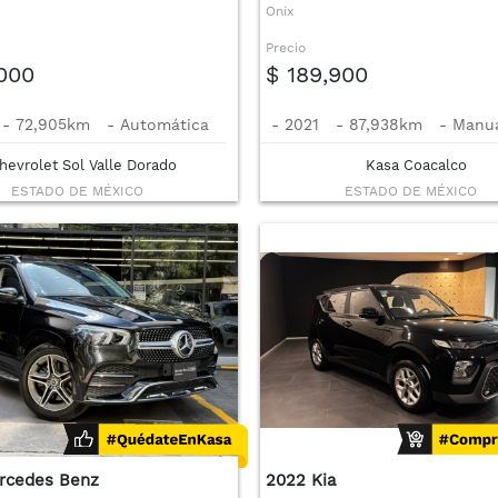
Onix
Precio
,000
$ 189,900
-
72,905km
-
Automática
-
2021
-
87,938km
-
Manu
hevrolet Sol Valle Dorado
Kasa Coacalco
ESTADO DE MÉXICO
ESTADO DE MÉXICO
rcedes Benz
2022 Kia