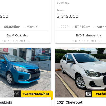
Sportage
Precio
,900
$ 319,000
-
65,985km
-
Manual
-
2020
-
57,350km
-
Auto
GWM Coacalco
BYD Tlalnepantla
ESTADO DE MÉXICO
ESTADO DE MÉXICO
subishi
2021 Chevrolet