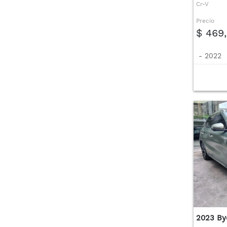
Cr-V
Precio
$ 469
-
2022
2023 By