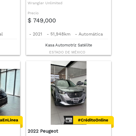
Wrangler Unlimited
Precio
$ 749,000
al
-
2021
-
51,948km
-
Automática
Kasa Automotriz Satélite
ESTADO DE MÉXICO
2022 Peugeot