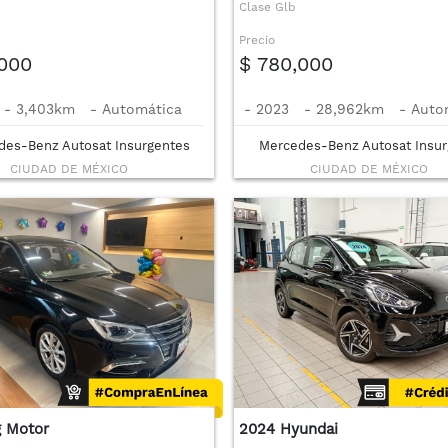
Clase Glb
Precio
,000
$ 780,000
-
3,403km
-
Automática
-
2023
-
28,962km
-
Auto
des-Benz Autosat Insurgentes
Mercedes-Benz Autosat Insur
CIUDAD DE MÉXICO
CIUDAD DE MÉXICO
 Motor
2024 Hyundai