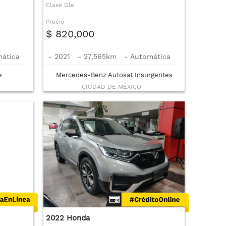
Clase Gle
Precio
$ 820,000
ática
-
2021
-
27,565km
-
Automática
e
Mercedes-Benz Autosat Insurgentes
CIUDAD DE MÉXICO
2022 Honda