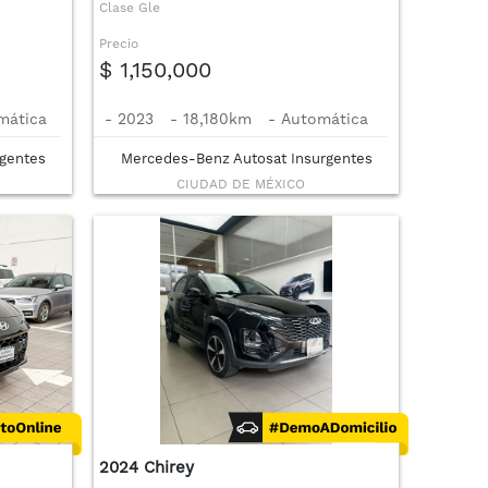
Clase Gle
Precio
$ 1,150,000
mática
-
2023
-
18,180km
-
Automática
gentes
Mercedes-Benz Autosat Insurgentes
CIUDAD DE MÉXICO
2024 Chirey