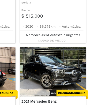
Serie 3
Precio
$ 515,000
mática
-
2020
-
86,358km
-
Automática
Mercedes-Benz Autosat Insurgentes
CIUDAD DE MÉXICO
2021 Mercedes Benz