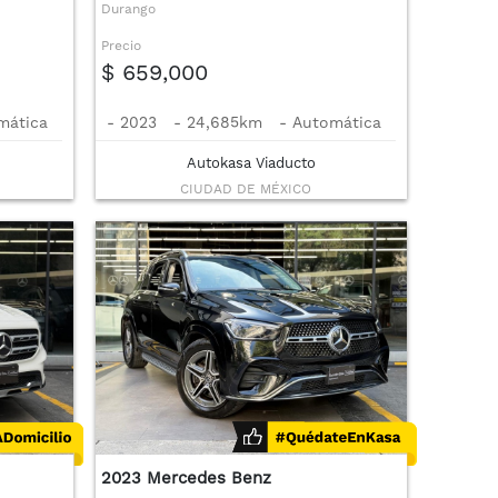
Durango
Precio
$ 659,000
mática
-
2023
-
24,685km
-
Automática
Autokasa Viaducto
CIUDAD DE MÉXICO
2023 Mercedes Benz