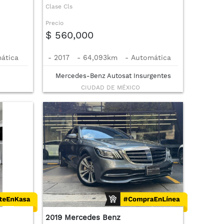
Clase Cls
Precio
$ 560,000
ática
-
2017
-
64,093km
-
Automática
Mercedes-Benz Autosat Insurgentes
CIUDAD DE MÉXICO
2019 Mercedes Benz