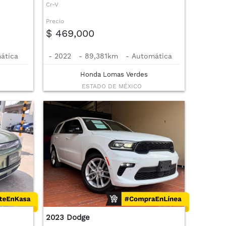
Cr-V
Precio
$ 469,000
ática
-
2022
-
89,381km
-
Automática
Honda Lomas Verdes
ESTADO DE MÉXICO
2023 Dodge