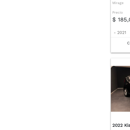
Mirage
Precio
$ 185
-
2021
C
2022 Ki