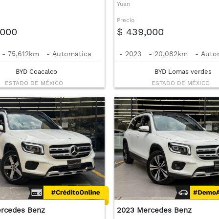
Yuan
Precio
,000
$ 439,000
-
75,612km
-
Automática
-
2023
-
20,082km
-
Auto
BYD Coacalco
BYD Lomas verdes
ESTADO DE MÉXICO
ESTADO DE MÉXICO
rcedes Benz
2023 Mercedes Benz