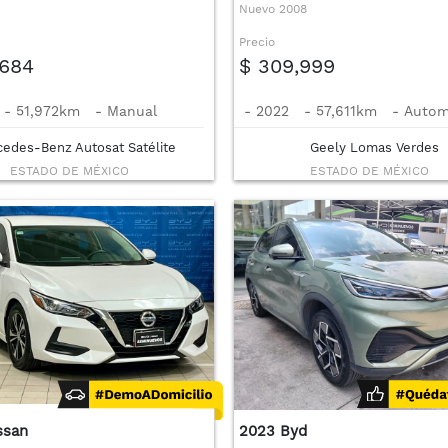
Nuevo 2008
Precio
,684
$ 309,999
-
51,972km
-
Manual
-
2022
-
57,611km
-
Autom
edes-Benz Autosat Satélite
Geely Lomas Verdes
ESTADO DE MÉXICO
ESTADO DE MÉXICO
ssan
2023 Byd