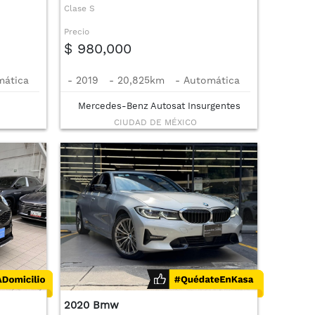
Clase S
Precio
$ 980,000
mática
-
2019
-
20,825km
-
Automática
Mercedes-Benz Autosat Insurgentes
CIUDAD DE MÉXICO
2020 Bmw