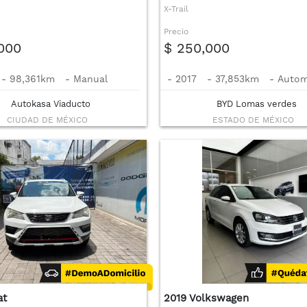
X-Trail
Precio
,000
$ 250,000
-
98,361km
-
Manual
-
2017
-
37,853km
-
Autom
Autokasa Viaducto
BYD Lomas verdes
CIUDAD DE MÉXICO
ESTADO DE MÉXICO
at
2019 Volkswagen