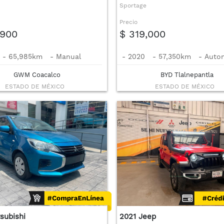
Sportage
Precio
,900
$ 319,000
-
65,985km
-
Manual
-
2020
-
57,350km
-
Auto
GWM Coacalco
BYD Tlalnepantla
ESTADO DE MÉXICO
ESTADO DE MÉXICO
subishi
2021 Jeep