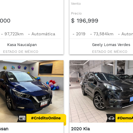
Vento
Precio
,000
$ 196,999
-
97,722km
-
Automática
-
2019
-
73,584km
-
Auto
Kasa Naucalpan
Geely Lomas Verdes
ESTADO DE MÉXICO
ESTADO DE MÉXICO
ssan
2020 Kia