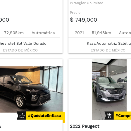
Wrangler Unlimited
Precio
,000
$ 749,000
-
72,905km
-
Automática
-
2021
-
51,948km
-
Autom
hevrolet Sol Valle Dorado
Kasa Automotriz Satélit
ESTADO DE MÉXICO
ESTADO DE MÉXICO
a
2022 Peugeot