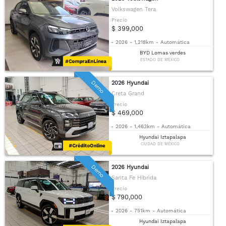
Volkswagen Tera
Precio
$ 399,000
-
2026
-
1,218km
-
Automática
BYD Lomas verdes
ESTADO DE MÉXICO
Demo
2026 Hyundai
Creta Grand
Precio
$ 469,000
-
2026
-
1,463km
-
Automática
Hyundai Iztapalapa
CIUDAD DE MÉXICO
Demo
2026 Hyundai
Santa Fe Híbrida
Precio
$ 790,000
-
2026
-
751km
-
Automática
Hyundai Iztapalapa