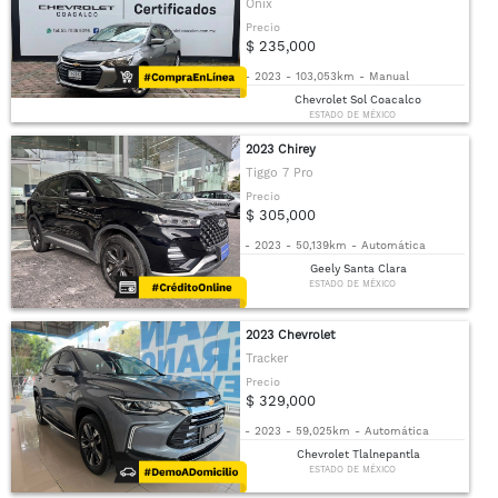
Onix
Precio
$ 235,000
-
2023
-
103,053km
-
Manual
Chevrolet Sol Coacalco
ESTADO DE MÉXICO
2023 Chirey
Tiggo 7 Pro
Precio
$ 305,000
-
2023
-
50,139km
-
Automática
Geely Santa Clara
ESTADO DE MÉXICO
2023 Chevrolet
Tracker
Precio
$ 329,000
-
2023
-
59,025km
-
Automática
Chevrolet Tlalnepantla
ESTADO DE MÉXICO