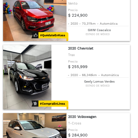
Vento
Precio
$ 224,900
-
2020
-
70,311km
-
Automática
GWM Coacalco
ESTADO DE MÉXICO
2020 Chevrolet
Trax
Precio
$ 255,999
-
2020
-
66,348km
-
Automática
Geely Lomas Verdes
ESTADO DE MÉXICO
2020 Volkswagen
T-Cross
Precio
$ 284,900