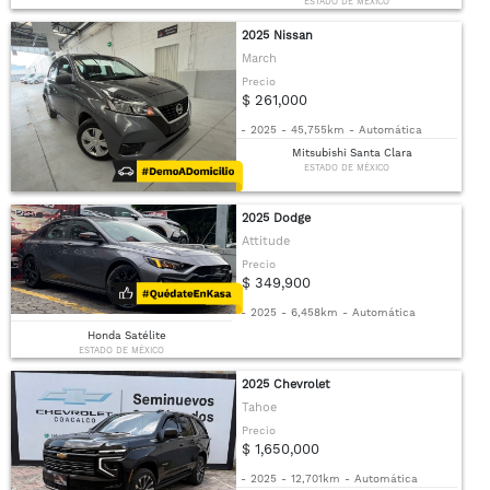
ESTADO DE MÉXICO
2025 Nissan
March
Precio
$ 261,000
-
2025
-
45,755km
-
Automática
Mitsubishi Santa Clara
ESTADO DE MÉXICO
2025 Dodge
Attitude
Precio
$ 349,900
-
2025
-
6,458km
-
Automática
Honda Satélite
ESTADO DE MÉXICO
2025 Chevrolet
Tahoe
Precio
$ 1,650,000
-
2025
-
12,701km
-
Automática