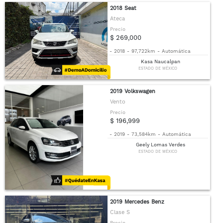
2018 Seat
Ateca
Precio
$ 269,000
-
2018
-
97,722km
-
Automática
Kasa Naucalpan
ESTADO DE MÉXICO
2019 Volkswagen
Vento
Precio
$ 196,999
-
2019
-
73,584km
-
Automática
Geely Lomas Verdes
ESTADO DE MÉXICO
2019 Mercedes Benz
Clase S
Precio