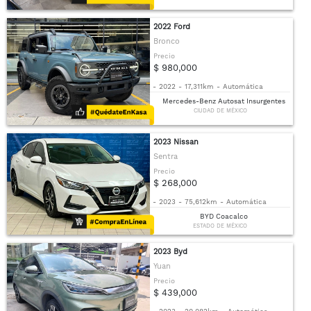
2022 Ford
Bronco
Precio
$ 980,000
-
2022
-
17,311km
-
Automática
Mercedes-Benz Autosat Insurgentes
CIUDAD DE MÉXICO
2023 Nissan
Sentra
Precio
$ 268,000
-
2023
-
75,612km
-
Automática
BYD Coacalco
ESTADO DE MÉXICO
2023 Byd
Yuan
Precio
$ 439,000