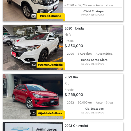
-
2020
-
69,732km
-
Automática
GWM Ecatepec
ESTADO DE MÉXICO
2020 Honda
Hr-V
Precio
$ 350,000
-
2020
-
57,085km
-
Automática
Honda Santa Clara
ESTADO DE MÉXICO
2022 Kia
Rio
Precio
$ 269,000
-
2022
-
60,000km
-
Automática
Kia Ecatepec
ESTADO DE MÉXICO
2023 Chevrolet