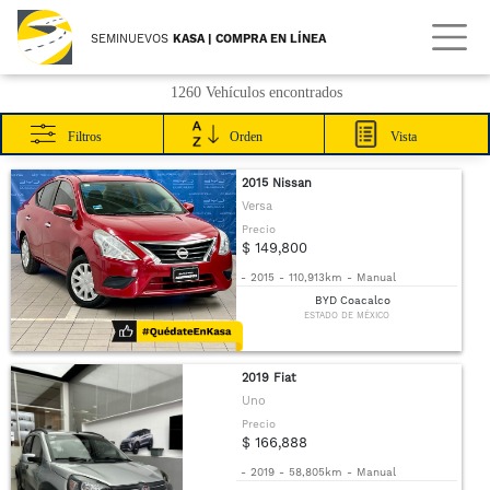
SEMINUEVOS
KASA | COMPRA EN LÍNEA
1260 Vehículos encontrados
Filtros
Orden
Vista
2015 Nissan
Versa
Precio
$ 149,800
-
2015
-
110,913km
-
Manual
BYD Coacalco
ESTADO DE MÉXICO
2019 Fiat
Uno
Precio
$ 166,888
-
2019
-
58,805km
-
Manual