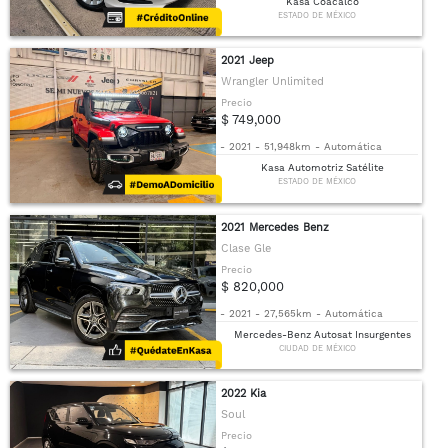
Kasa Coacalco
ESTADO DE MÉXICO
2021 Jeep
Wrangler Unlimited
Precio
$ 749,000
-
2021
-
51,948km
-
Automática
Kasa Automotriz Satélite
ESTADO DE MÉXICO
2021 Mercedes Benz
Clase Gle
Precio
$ 820,000
-
2021
-
27,565km
-
Automática
Mercedes-Benz Autosat Insurgentes
CIUDAD DE MÉXICO
2022 Kia
Soul
Precio