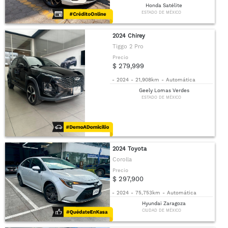
Honda Satélite
ESTADO DE MÉXICO
2024 Chirey
Tiggo 2 Pro
Precio
$ 279,999
-
2024
-
21,908km
-
Automática
Geely Lomas Verdes
ESTADO DE MÉXICO
2024 Toyota
Corolla
Precio
$ 297,900
-
2024
-
75,753km
-
Automática
Hyundai Zaragoza
CIUDAD DE MÉXICO