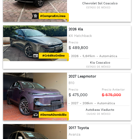
Chevrolet Sol Coacalco
ESTADO DE MÉXICO
2026 Kia
K4 Hatchback
Precio
$ 489,800
-
2026
-
5,641km
-
Automática
Kia Coacalco
ESTADO DE MÉXICO
2027 Leapmotor
B10
Precio
Precio Anterior
$ 475,000
$ 575,000
-
2027
-
208km
-
Automática
Autokasa Viaducto
CIUDAD DE MÉXICO
2017 Toyota
Avanza