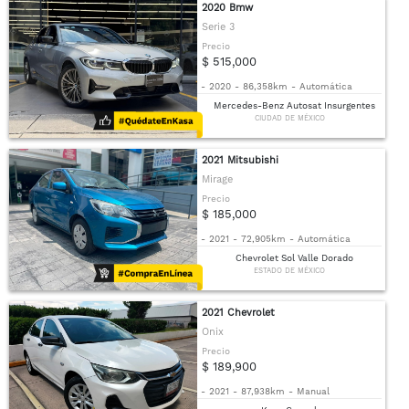
2020 Bmw
Serie 3
Precio
$ 515,000
-
2020
-
86,358km
-
Automática
Mercedes-Benz Autosat Insurgentes
CIUDAD DE MÉXICO
2021 Mitsubishi
Mirage
Precio
$ 185,000
-
2021
-
72,905km
-
Automática
Chevrolet Sol Valle Dorado
ESTADO DE MÉXICO
2021 Chevrolet
Onix
Precio
$ 189,900
-
2021
-
87,938km
-
Manual