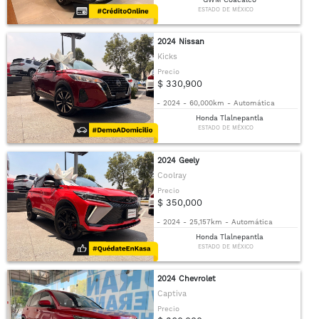
ESTADO DE MÉXICO
2024 Nissan
Kicks
Precio
$ 330,900
-
2024
-
60,000km
-
Automática
Honda Tlalnepantla
ESTADO DE MÉXICO
2024 Geely
Coolray
Precio
$ 350,000
-
2024
-
25,157km
-
Automática
Honda Tlalnepantla
ESTADO DE MÉXICO
2024 Chevrolet
Captiva
Precio