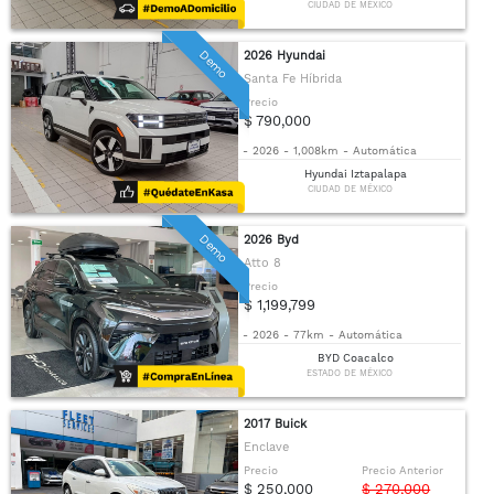
CIUDAD DE MÉXICO
Demo
2026 Hyundai
Santa Fe Híbrida
Precio
$ 790,000
-
2026
-
1,008km
-
Automática
Hyundai Iztapalapa
CIUDAD DE MÉXICO
Demo
2026 Byd
Atto 8
Precio
$ 1,199,799
-
2026
-
77km
-
Automática
BYD Coacalco
ESTADO DE MÉXICO
2017 Buick
Enclave
Precio
Precio Anterior
$ 250,000
$ 270,000