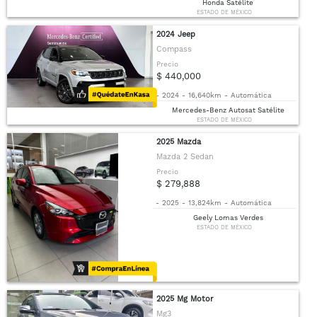
Honda Satélite
ESTADO DE MÉXICO
2024 Jeep
Compass
Precio
$ 440,000
-
2024
-
16,640km
-
Automática
Mercedes-Benz Autosat Satélite
ESTADO DE MÉXICO
2025 Mazda
Mazda 2 Sedan
Precio
$ 279,888
-
2025
-
13,824km
-
Automática
Geely Lomas Verdes
ESTADO DE MÉXICO
2025 Mg Motor
Mg3