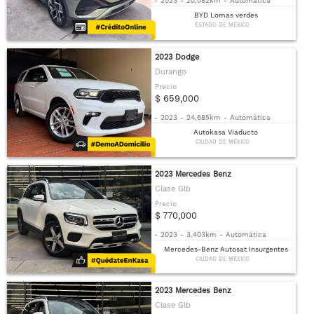
-
2023
-
20,082km
-
Automática
BYD Lomas verdes
ESTADO DE MÉXICO
2023 Dodge
Durango
Precio
$ 659,000
-
2023
-
24,685km
-
Automática
Autokasa Viaducto
CIUDAD DE MÉXICO
2023 Mercedes Benz
Clase Glb
Precio
$ 770,000
-
2023
-
3,403km
-
Automática
Mercedes-Benz Autosat Insurgentes
CIUDAD DE MÉXICO
2023 Mercedes Benz
Clase Glb