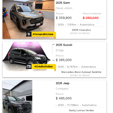
2025 Gwm
Haval Jolion
Precio
Precio Anterior
$ 359,900
$ 360,040
-
2025
-
7,151km
-
Automática
GWM Coacalco
ESTADO DE MÉXICO
2025 Suzuki
Ertiga
Precio
$ 385,000
-
2025
-
8,767km
-
Automática
Mercedes-Benz Autosat Satélite
ESTADO DE MÉXICO
2025 Jeep
Compass
Precio
$ 495,000
-
2025
-
17,709km
-
Automática
Geely Lomas Verdes