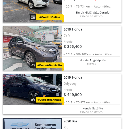
-
2017
-
76,734km
-
Automática
Buick-GMC ValleDorado
ESTADO DE MÉXICO
2018 Honda
Cr-V
Precio
$ 355,400
-
2018
-
106,967km
-
Automática
Honda Angelópolis
PUEBLA
2019 Honda
Odyssey
Precio
$ 449,900
-
2019
-
70,973km
-
Automática
Honda Satélite
ESTADO DE MÉXICO
2020 Kia
Rio