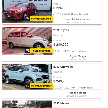
Precio
$ 225,000
-
2020
-
92,254km
-
Manual
Chevrolet Sol Coacalco
ESTADO DE MÉXICO
2021 Toyota
Avanza
Precio
$ 280,000
-
2021
-
30,277km
-
Manual
Toyota Vallejo
CIUDAD DE MÉXICO
2022 Chevrolet
Groove
Precio
$ 249,900
-
2022
-
32,971km
-
Automática
Honda Satélite
ESTADO DE MÉXICO
2022 Nissan