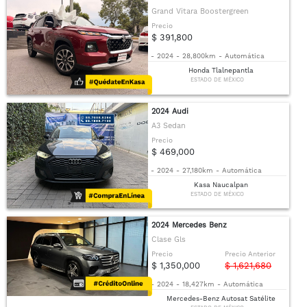
Grand Vitara Boostergreen
Precio
$ 391,800
-
2024
-
28,800km
-
Automática
Honda Tlalnepantla
ESTADO DE MÉXICO
2024 Audi
A3 Sedan
Precio
$ 469,000
-
2024
-
27,180km
-
Automática
Kasa Naucalpan
ESTADO DE MÉXICO
2024 Mercedes Benz
Clase Gls
Precio
Precio Anterior
$ 1,350,000
$ 1,621,680
-
2024
-
18,427km
-
Automática
Mercedes-Benz Autosat Satélite