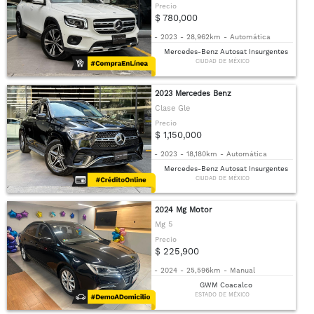
Precio
$ 780,000
-
2023
-
28,962km
-
Automática
Mercedes-Benz Autosat Insurgentes
CIUDAD DE MÉXICO
2023 Mercedes Benz
Clase Gle
Precio
$ 1,150,000
-
2023
-
18,180km
-
Automática
Mercedes-Benz Autosat Insurgentes
CIUDAD DE MÉXICO
2024 Mg Motor
Mg 5
Precio
$ 225,900
-
2024
-
25,596km
-
Manual
GWM Coacalco
ESTADO DE MÉXICO