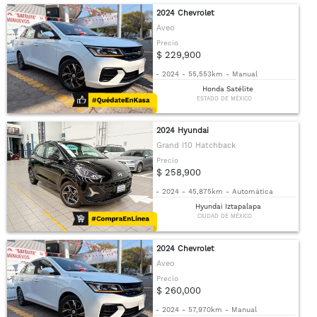
2024 Chevrolet
Aveo
Precio
$ 229,900
-
2024
-
55,553km
-
Manual
Honda Satélite
ESTADO DE MÉXICO
2024 Hyundai
Grand I10 Hatchback
Precio
$ 258,900
-
2024
-
45,875km
-
Automática
Hyundai Iztapalapa
CIUDAD DE MÉXICO
2024 Chevrolet
Aveo
Precio
$ 260,000
-
2024
-
57,970km
-
Manual