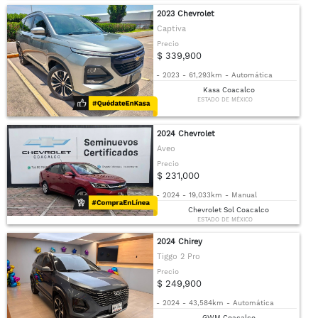
2023 Chevrolet
Captiva
Precio
$ 339,900
-
2023
-
61,293km
-
Automática
Kasa Coacalco
ESTADO DE MÉXICO
2024 Chevrolet
Aveo
Precio
$ 231,000
-
2024
-
19,033km
-
Manual
Chevrolet Sol Coacalco
ESTADO DE MÉXICO
2024 Chirey
Tiggo 2 Pro
Precio
$ 249,900
-
2024
-
43,584km
-
Automática
GWM Coacalco