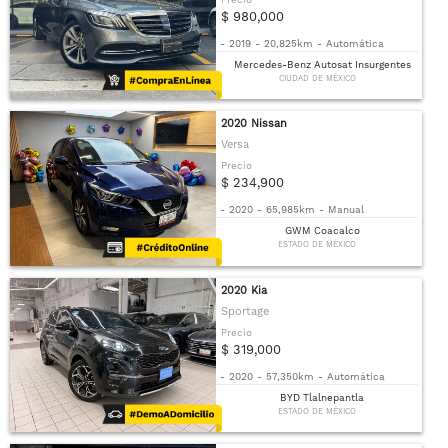
$ 980,000
-
2019
-
20,825km
-
Automática
Mercedes-Benz Autosat Insurgentes
CIUDAD DE MÉXICO
2020 Nissan
Versa
Precio
$ 234,900
-
2020
-
65,985km
-
Manual
GWM Coacalco
ESTADO DE MÉXICO
2020 Kia
Sportage
Precio
$ 319,000
-
2020
-
57,350km
-
Automática
BYD Tlalnepantla
ESTADO DE MÉXICO