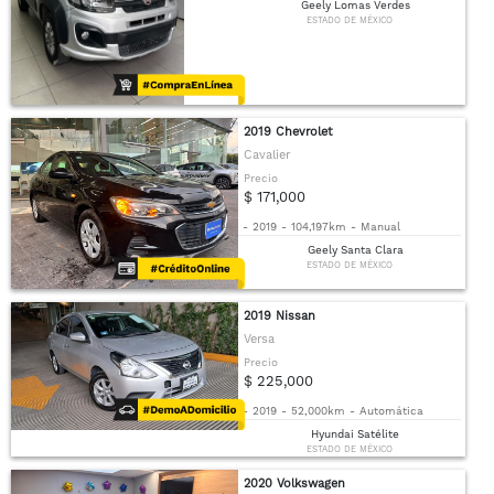
Geely Lomas Verdes
ESTADO DE MÉXICO
2019 Chevrolet
Cavalier
Precio
$ 171,000
-
2019
-
104,197km
-
Manual
Geely Santa Clara
ESTADO DE MÉXICO
2019 Nissan
Versa
Precio
$ 225,000
-
2019
-
52,000km
-
Automática
Hyundai Satélite
ESTADO DE MÉXICO
2020 Volkswagen