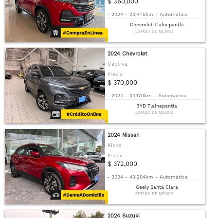
$ 360,000
-
2024
-
23,475km
-
Automática
Chevrolet Tlalnepantla
ESTADO DE MÉXICO
2024 Chevrolet
Captiva
Precio
$ 370,000
-
2024
-
34,170km
-
Automática
BYD Tlalnepantla
ESTADO DE MÉXICO
2024 Nissan
Kicks
Precio
$ 372,000
-
2024
-
43,204km
-
Automática
Geely Santa Clara
ESTADO DE MÉXICO
2024 Suzuki