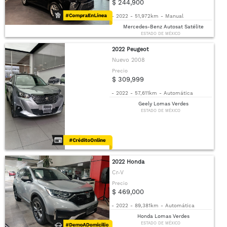
$ 244,900
-
2022
-
51,972km
-
Manual
Mercedes-Benz Autosat Satélite
ESTADO DE MÉXICO
2022 Peugeot
Nuevo 2008
Precio
$ 309,999
-
2022
-
57,611km
-
Automática
Geely Lomas Verdes
ESTADO DE MÉXICO
2022 Honda
Cr-V
Precio
$ 469,000
-
2022
-
89,381km
-
Automática
Honda Lomas Verdes
ESTADO DE MÉXICO