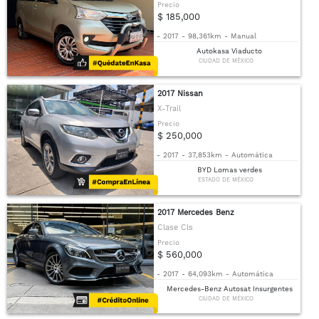
Precio
$ 185,000
-
2017
-
98,361km
-
Manual
Autokasa Viaducto
CIUDAD DE MÉXICO
2017 Nissan
X-Trail
Precio
$ 250,000
-
2017
-
37,853km
-
Automática
BYD Lomas verdes
ESTADO DE MÉXICO
2017 Mercedes Benz
Clase Cls
Precio
$ 560,000
-
2017
-
64,093km
-
Automática
Mercedes-Benz Autosat Insurgentes
CIUDAD DE MÉXICO