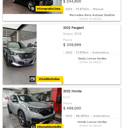
$ 244,900
-
2022
-
51,972km
-
Manual
Mercedes-Benz Autosat Satélite
ESTADO DE MÉXICO
2022 Peugeot
Nuevo 2008
Precio
$ 309,999
-
2022
-
57,611km
-
Automática
Geely Lomas Verdes
ESTADO DE MÉXICO
2022 Honda
Cr-V
Precio
$ 469,000
-
2022
-
89,381km
-
Automática
Honda Lomas Verdes
ESTADO DE MÉXICO