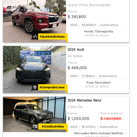
Grand Vitara Boostergreen
Precio
$ 391,800
-
2024
-
28,800km
-
Automática
Honda Tlalnepantla
ESTADO DE MÉXICO
2024 Audi
A3 Sedan
Precio
$ 469,000
-
2024
-
27,180km
-
Automática
Kasa Naucalpan
ESTADO DE MÉXICO
2024 Mercedes Benz
Clase Gls
Precio
Precio Anterior
$ 1,350,000
$ 1,621,680
-
2024
-
18,427km
-
Automática
Mercedes-Benz Autosat Satélite