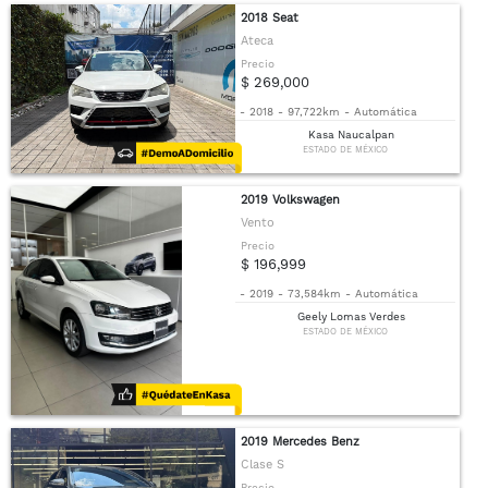
2018 Seat
Ateca
Precio
$ 269,000
-
2018
-
97,722km
-
Automática
Kasa Naucalpan
ESTADO DE MÉXICO
2019 Volkswagen
Vento
Precio
$ 196,999
-
2019
-
73,584km
-
Automática
Geely Lomas Verdes
ESTADO DE MÉXICO
2019 Mercedes Benz
Clase S
Precio