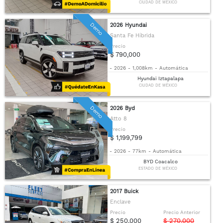
CIUDAD DE MÉXICO
Demo
2026 Hyundai
Santa Fe Híbrida
Precio
$ 790,000
-
2026
-
1,008km
-
Automática
Hyundai Iztapalapa
CIUDAD DE MÉXICO
Demo
2026 Byd
Atto 8
Precio
$ 1,199,799
-
2026
-
77km
-
Automática
BYD Coacalco
ESTADO DE MÉXICO
2017 Buick
Enclave
Precio
Precio Anterior
$ 250,000
$ 270,000