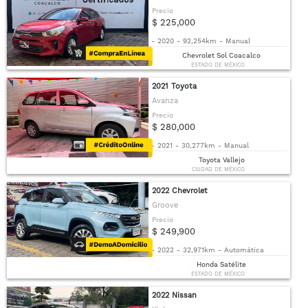
Precio
$ 225,000
-
2020
-
92,254km
-
Manual
Chevrolet Sol Coacalco
ESTADO DE MÉXICO
2021 Toyota
Avanza
Precio
$ 280,000
-
2021
-
30,277km
-
Manual
Toyota Vallejo
CIUDAD DE MÉXICO
2022 Chevrolet
Groove
Precio
$ 249,900
-
2022
-
32,971km
-
Automática
Honda Satélite
ESTADO DE MÉXICO
2022 Nissan