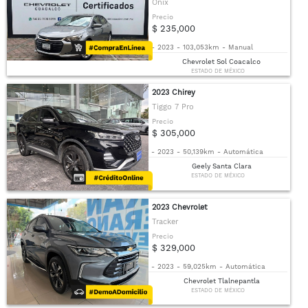
Onix
Precio
$ 235,000
-
2023
-
103,053km
-
Manual
Chevrolet Sol Coacalco
ESTADO DE MÉXICO
2023 Chirey
Tiggo 7 Pro
Precio
$ 305,000
-
2023
-
50,139km
-
Automática
Geely Santa Clara
ESTADO DE MÉXICO
2023 Chevrolet
Tracker
Precio
$ 329,000
-
2023
-
59,025km
-
Automática
Chevrolet Tlalnepantla
ESTADO DE MÉXICO