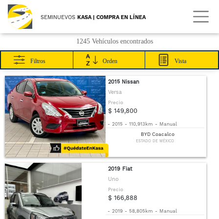
SEMINUEVOS
KASA | COMPRA EN LÍNEA
1245 Vehículos encontrados
Filtros
Orden
Vista
2015 Nissan
Versa
Precio
$ 149,800
-
2015
-
110,913km
-
Manual
BYD Coacalco
ESTADO DE MÉXICO
2019 Fiat
Uno
Precio
$ 166,888
-
2019
-
58,805km
-
Manual