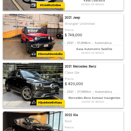
Kasa Coacalco
ESTADO DE MÉXICO
2021 Jeep
Wrangler Unlimited
Precio
$ 749,000
-
2021
-
51,948km
-
Automática
Kasa Automotriz Satélite
ESTADO DE MÉXICO
2021 Mercedes Benz
Clase Gle
Precio
$ 820,000
-
2021
-
27,565km
-
Automática
Mercedes-Benz Autosat Insurgentes
CIUDAD DE MÉXICO
2022 Kia
Soul
Precio