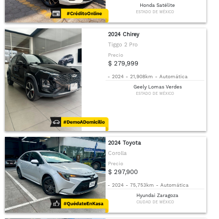
Honda Satélite
ESTADO DE MÉXICO
2024 Chirey
Tiggo 2 Pro
Precio
$ 279,999
-
2024
-
21,908km
-
Automática
Geely Lomas Verdes
ESTADO DE MÉXICO
2024 Toyota
Corolla
Precio
$ 297,900
-
2024
-
75,753km
-
Automática
Hyundai Zaragoza
CIUDAD DE MÉXICO