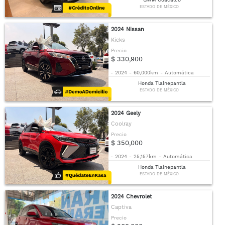
ESTADO DE MÉXICO
2024 Nissan
Kicks
Precio
$ 330,900
-
2024
-
60,000km
-
Automática
Honda Tlalnepantla
ESTADO DE MÉXICO
2024 Geely
Coolray
Precio
$ 350,000
-
2024
-
25,157km
-
Automática
Honda Tlalnepantla
ESTADO DE MÉXICO
2024 Chevrolet
Captiva
Precio