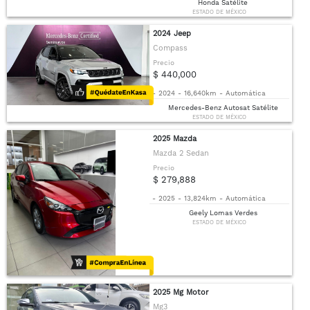
Honda Satélite
ESTADO DE MÉXICO
2024 Jeep
Compass
Precio
$ 440,000
-
2024
-
16,640km
-
Automática
Mercedes-Benz Autosat Satélite
ESTADO DE MÉXICO
2025 Mazda
Mazda 2 Sedan
Precio
$ 279,888
-
2025
-
13,824km
-
Automática
Geely Lomas Verdes
ESTADO DE MÉXICO
2025 Mg Motor
Mg3