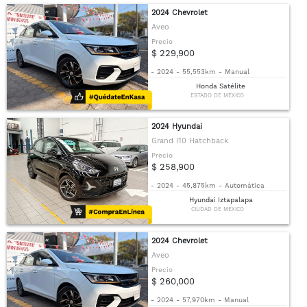
2024 Chevrolet
Aveo
Precio
$ 229,900
-
2024
-
55,553km
-
Manual
Honda Satélite
ESTADO DE MÉXICO
2024 Hyundai
Grand I10 Hatchback
Precio
$ 258,900
-
2024
-
45,875km
-
Automática
Hyundai Iztapalapa
CIUDAD DE MÉXICO
2024 Chevrolet
Aveo
Precio
$ 260,000
-
2024
-
57,970km
-
Manual