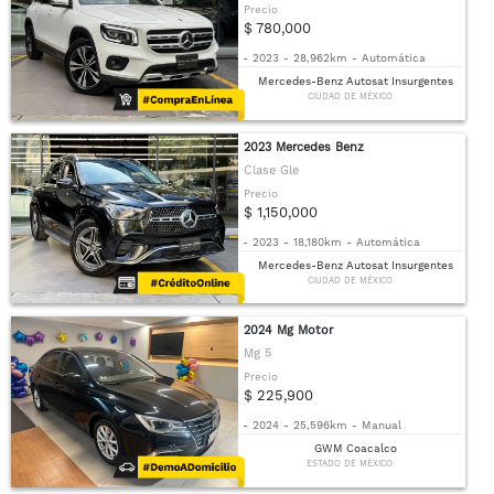
Precio
$ 780,000
-
2023
-
28,962km
-
Automática
Mercedes-Benz Autosat Insurgentes
CIUDAD DE MÉXICO
2023 Mercedes Benz
Clase Gle
Precio
$ 1,150,000
-
2023
-
18,180km
-
Automática
Mercedes-Benz Autosat Insurgentes
CIUDAD DE MÉXICO
2024 Mg Motor
Mg 5
Precio
$ 225,900
-
2024
-
25,596km
-
Manual
GWM Coacalco
ESTADO DE MÉXICO