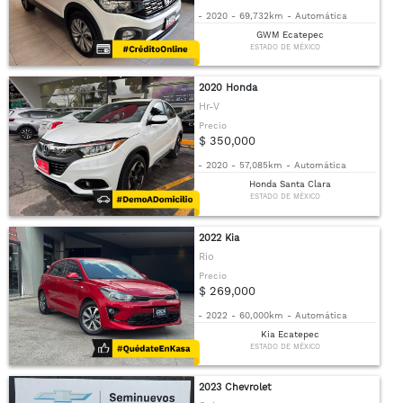
-
2020
-
69,732km
-
Automática
GWM Ecatepec
ESTADO DE MÉXICO
2020 Honda
Hr-V
Precio
$ 350,000
-
2020
-
57,085km
-
Automática
Honda Santa Clara
ESTADO DE MÉXICO
2022 Kia
Rio
Precio
$ 269,000
-
2022
-
60,000km
-
Automática
Kia Ecatepec
ESTADO DE MÉXICO
2023 Chevrolet