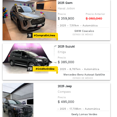
2025 Gwm
Haval Jolion
Precio
Precio Anterior
$ 359,900
$ 360,040
-
2025
-
7,151km
-
Automática
GWM Coacalco
ESTADO DE MÉXICO
2025 Suzuki
Ertiga
Precio
$ 385,000
-
2025
-
8,767km
-
Automática
Mercedes-Benz Autosat Satélite
ESTADO DE MÉXICO
2025 Jeep
Compass
Precio
$ 495,000
-
2025
-
17,709km
-
Automática
Geely Lomas Verdes