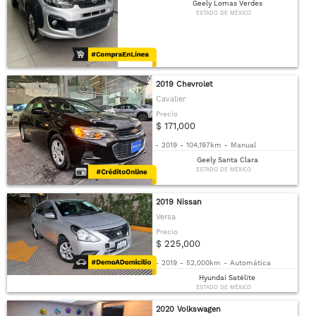
Geely Lomas Verdes
ESTADO DE MÉXICO
2019 Chevrolet
Cavalier
Precio
$ 171,000
-
2019
-
104,197km
-
Manual
Geely Santa Clara
ESTADO DE MÉXICO
2019 Nissan
Versa
Precio
$ 225,000
-
2019
-
52,000km
-
Automática
Hyundai Satélite
ESTADO DE MÉXICO
2020 Volkswagen