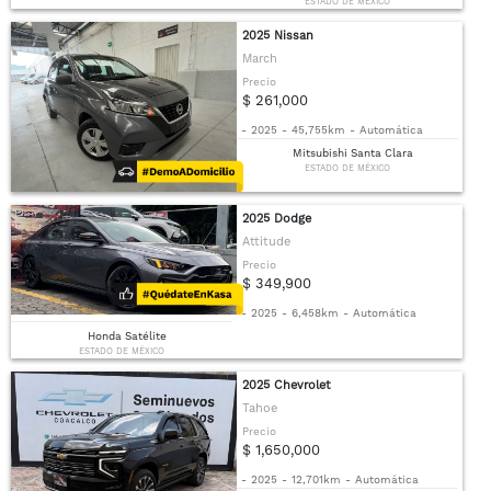
ESTADO DE MÉXICO
2025 Nissan
March
Precio
$ 261,000
-
2025
-
45,755km
-
Automática
Mitsubishi Santa Clara
ESTADO DE MÉXICO
2025 Dodge
Attitude
Precio
$ 349,900
-
2025
-
6,458km
-
Automática
Honda Satélite
ESTADO DE MÉXICO
2025 Chevrolet
Tahoe
Precio
$ 1,650,000
-
2025
-
12,701km
-
Automática