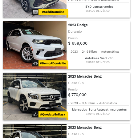
-
2023
-
20,082km
-
Automática
BYD Lomas verdes
ESTADO DE MÉXICO
2023 Dodge
Durango
Precio
$ 659,000
-
2023
-
24,685km
-
Automática
Autokasa Viaducto
CIUDAD DE MÉXICO
2023 Mercedes Benz
Clase Glb
Precio
$ 770,000
-
2023
-
3,403km
-
Automática
Mercedes-Benz Autosat Insurgentes
CIUDAD DE MÉXICO
2023 Mercedes Benz
Clase Glb