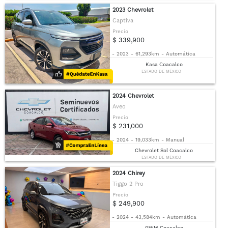
2023 Chevrolet
Captiva
Precio
$ 339,900
-
2023
-
61,293km
-
Automática
Kasa Coacalco
ESTADO DE MÉXICO
2024 Chevrolet
Aveo
Precio
$ 231,000
-
2024
-
19,033km
-
Manual
Chevrolet Sol Coacalco
ESTADO DE MÉXICO
2024 Chirey
Tiggo 2 Pro
Precio
$ 249,900
-
2024
-
43,584km
-
Automática
GWM Coacalco