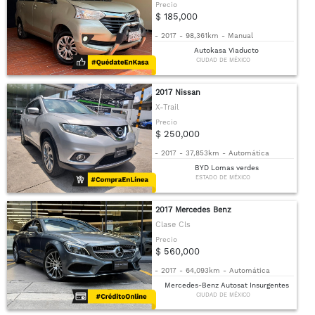
Precio
$ 185,000
-
2017
-
98,361km
-
Manual
Autokasa Viaducto
CIUDAD DE MÉXICO
2017 Nissan
X-Trail
Precio
$ 250,000
-
2017
-
37,853km
-
Automática
BYD Lomas verdes
ESTADO DE MÉXICO
2017 Mercedes Benz
Clase Cls
Precio
$ 560,000
-
2017
-
64,093km
-
Automática
Mercedes-Benz Autosat Insurgentes
CIUDAD DE MÉXICO