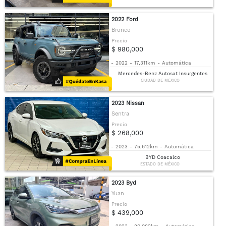
2022 Ford
Bronco
Precio
$ 980,000
-
2022
-
17,311km
-
Automática
Mercedes-Benz Autosat Insurgentes
CIUDAD DE MÉXICO
2023 Nissan
Sentra
Precio
$ 268,000
-
2023
-
75,612km
-
Automática
BYD Coacalco
ESTADO DE MÉXICO
2023 Byd
Yuan
Precio
$ 439,000