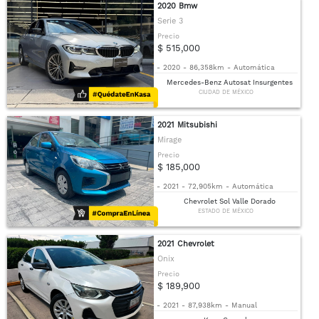
2020 Bmw
Serie 3
Precio
$ 515,000
-
2020
-
86,358km
-
Automática
Mercedes-Benz Autosat Insurgentes
CIUDAD DE MÉXICO
2021 Mitsubishi
Mirage
Precio
$ 185,000
-
2021
-
72,905km
-
Automática
Chevrolet Sol Valle Dorado
ESTADO DE MÉXICO
2021 Chevrolet
Onix
Precio
$ 189,900
-
2021
-
87,938km
-
Manual