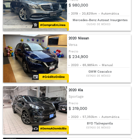
$ 980,000
-
2019
-
20,825km
-
Automática
Mercedes-Benz Autosat Insurgentes
CIUDAD DE MÉXICO
2020 Nissan
Versa
Precio
$ 234,900
-
2020
-
65,985km
-
Manual
GWM Coacalco
ESTADO DE MÉXICO
2020 Kia
Sportage
Precio
$ 319,000
-
2020
-
57,350km
-
Automática
BYD Tlalnepantla
ESTADO DE MÉXICO