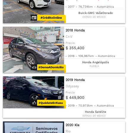
-
2017
-
76,734km
-
Automática
Buick-GMC ValleDorado
ESTADO DE MÉXICO
2018 Honda
Cr-V
Precio
$ 355,400
-
2018
-
106,967km
-
Automática
Honda Angelópolis
PUEBLA
2019 Honda
Odyssey
Precio
$ 449,900
-
2019
-
70,973km
-
Automática
Honda Satélite
ESTADO DE MÉXICO
2020 Kia
Rio