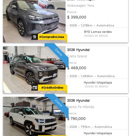
Volkswagen Tera
Precio
$ 399,000
-
2026
-
1,218km
-
Automática
BYD Lomas verdes
ESTADO DE MÉXICO
Demo
2026 Hyundai
Creta Grand
Precio
$ 469,000
-
2026
-
1,463km
-
Automática
Hyundai Iztapalapa
CIUDAD DE MÉXICO
Demo
2026 Hyundai
Santa Fe Híbrida
Precio
$ 790,000
-
2026
-
751km
-
Automática
Hyundai Iztapalapa