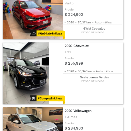
Vento
Precio
$ 224,900
-
2020
-
70,311km
-
Automática
GWM Coacalco
ESTADO DE MÉXICO
2020 Chevrolet
Trax
Precio
$ 255,999
-
2020
-
66,348km
-
Automática
Geely Lomas Verdes
ESTADO DE MÉXICO
2020 Volkswagen
T-Cross
Precio
$ 284,900