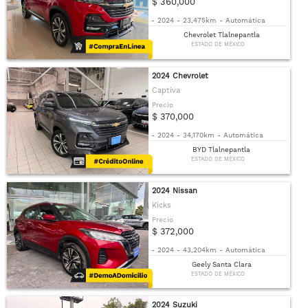
$ 360,000
-
2024
-
23,475km
-
Automática
Chevrolet Tlalnepantla
ESTADO DE MÉXICO
2024 Chevrolet
Captiva
Precio
$ 370,000
-
2024
-
34,170km
-
Automática
BYD Tlalnepantla
ESTADO DE MÉXICO
2024 Nissan
Kicks
Precio
$ 372,000
-
2024
-
43,204km
-
Automática
Geely Santa Clara
ESTADO DE MÉXICO
2024 Suzuki