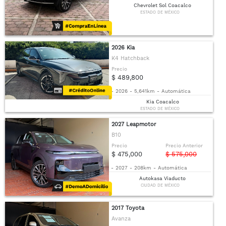
Chevrolet Sol Coacalco
ESTADO DE MÉXICO
2026 Kia
K4 Hatchback
Precio
$ 489,800
-
2026
-
5,641km
-
Automática
Kia Coacalco
ESTADO DE MÉXICO
2027 Leapmotor
B10
Precio
Precio Anterior
$ 475,000
$ 575,000
-
2027
-
208km
-
Automática
Autokasa Viaducto
CIUDAD DE MÉXICO
2017 Toyota
Avanza