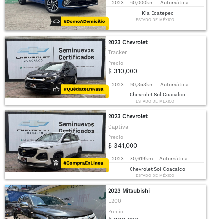
-
2023
-
60,000km
-
Automática
Kia Ecatepec
ESTADO DE MÉXICO
2023 Chevrolet
Tracker
Precio
$ 310,000
-
2023
-
90,353km
-
Automática
Chevrolet Sol Coacalco
ESTADO DE MÉXICO
2023 Chevrolet
Captiva
Precio
$ 341,000
-
2023
-
30,619km
-
Automática
Chevrolet Sol Coacalco
ESTADO DE MÉXICO
2023 Mitsubishi
L200
Precio