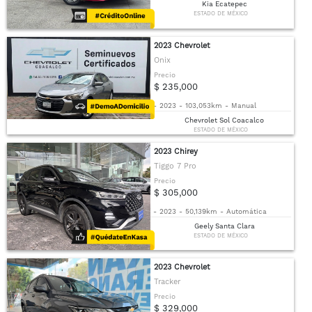
Kia Ecatepec
ESTADO DE MÉXICO
2023 Chevrolet
Onix
Precio
$ 235,000
-
2023
-
103,053km
-
Manual
Chevrolet Sol Coacalco
ESTADO DE MÉXICO
2023 Chirey
Tiggo 7 Pro
Precio
$ 305,000
-
2023
-
50,139km
-
Automática
Geely Santa Clara
ESTADO DE MÉXICO
2023 Chevrolet
Tracker
Precio
$ 329,000