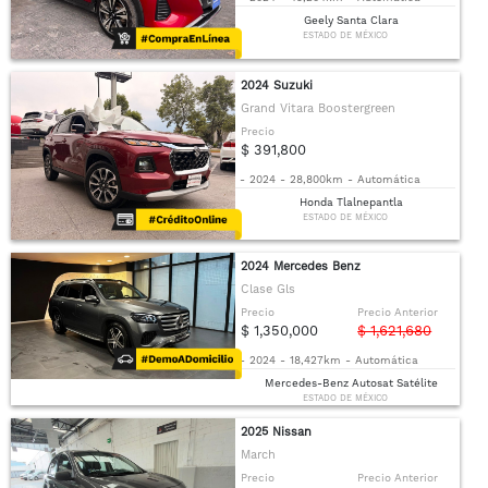
Geely Santa Clara
ESTADO DE MÉXICO
2024 Suzuki
Grand Vitara Boostergreen
Precio
$ 391,800
-
2024
-
28,800km
-
Automática
Honda Tlalnepantla
ESTADO DE MÉXICO
2024 Mercedes Benz
Clase Gls
Precio
Precio Anterior
$ 1,350,000
$ 1,621,680
-
2024
-
18,427km
-
Automática
Mercedes-Benz Autosat Satélite
ESTADO DE MÉXICO
2025 Nissan
March
Precio
Precio Anterior