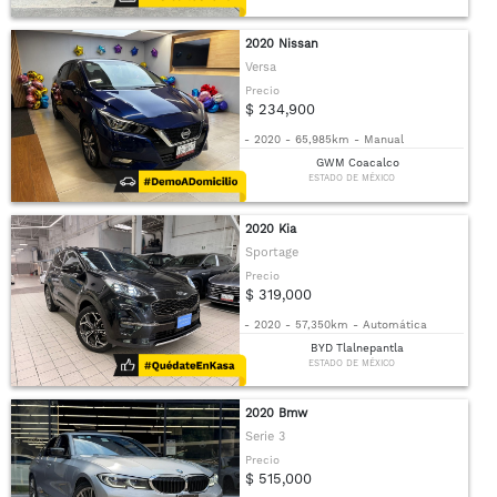
2020 Nissan
Versa
Precio
$ 234,900
-
2020
-
65,985km
-
Manual
GWM Coacalco
ESTADO DE MÉXICO
2020 Kia
Sportage
Precio
$ 319,000
-
2020
-
57,350km
-
Automática
BYD Tlalnepantla
ESTADO DE MÉXICO
2020 Bmw
Serie 3
Precio
$ 515,000