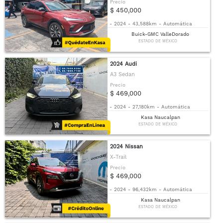
Precio
$ 450,000
-
2024
-
43,588km
-
Automática
Buick-GMC ValleDorado
ESTADO DE MÉXICO
2024 Audi
A3 Sedan
Precio
$ 469,000
-
2024
-
27,180km
-
Automática
Kasa Naucalpan
ESTADO DE MÉXICO
2024 Nissan
X-Trail
Precio
$ 469,000
-
2024
-
96,432km
-
Automática
Kasa Naucalpan
ESTADO DE MÉXICO