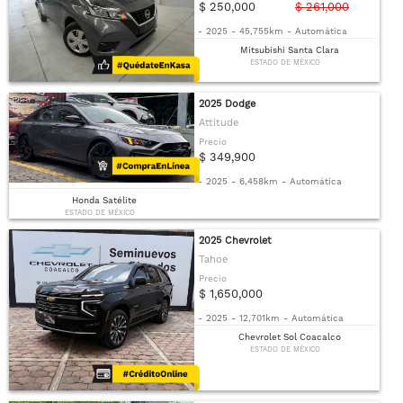
$ 250,000
$ 261,000
-
2025
-
45,755km
-
Automática
Mitsubishi Santa Clara
ESTADO DE MÉXICO
2025 Dodge
Attitude
Precio
$ 349,900
-
2025
-
6,458km
-
Automática
Honda Satélite
ESTADO DE MÉXICO
2025 Chevrolet
Tahoe
Precio
$ 1,650,000
-
2025
-
12,701km
-
Automática
Chevrolet Sol Coacalco
ESTADO DE MÉXICO