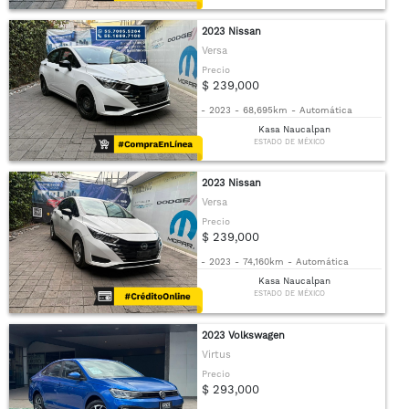
2023 Nissan
Versa
Precio
$ 239,000
-
2023
-
68,695km
-
Automática
Kasa Naucalpan
ESTADO DE MÉXICO
2023 Nissan
Versa
Precio
$ 239,000
-
2023
-
74,160km
-
Automática
Kasa Naucalpan
ESTADO DE MÉXICO
2023 Volkswagen
Virtus
Precio
$ 293,000