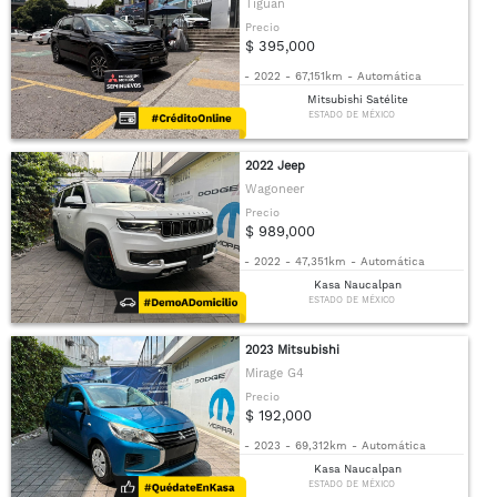
Tiguan
Precio
$ 395,000
-
2022
-
67,151km
-
Automática
Mitsubishi Satélite
ESTADO DE MÉXICO
2022 Jeep
Wagoneer
Precio
$ 989,000
-
2022
-
47,351km
-
Automática
Kasa Naucalpan
ESTADO DE MÉXICO
2023 Mitsubishi
Mirage G4
Precio
$ 192,000
-
2023
-
69,312km
-
Automática
Kasa Naucalpan
ESTADO DE MÉXICO