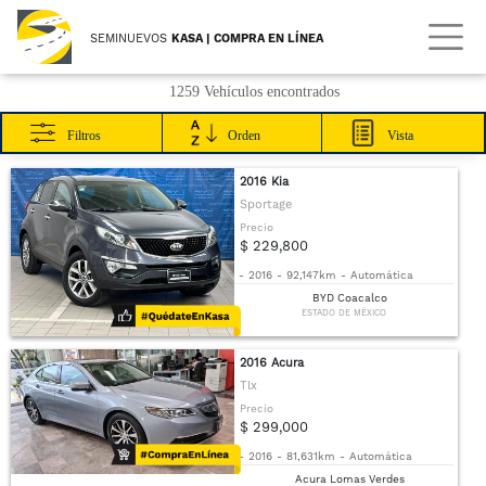
SEMINUEVOS
KASA | COMPRA EN LÍNEA
1259 Vehículos encontrados
Filtros
Orden
Vista
2016 Kia
Sportage
Precio
$ 229,800
-
2016
-
92,147km
-
Automática
BYD Coacalco
ESTADO DE MÉXICO
2016 Acura
Tlx
Precio
$ 299,000
-
2016
-
81,631km
-
Automática
Acura Lomas Verdes