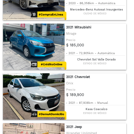
-
2020
-
86,358km
-
Automática
Mercedes-Benz Autosat Insurgentes
CIUDAD DE MÉXICO
2021 Mitsubishi
Mirage
Precio
$ 185,000
-
2021
-
72,905km
-
Automática
Chevrolet Sol Valle Dorado
ESTADO DE MÉXICO
2021 Chevrolet
Onix
Precio
$ 189,900
-
2021
-
87,938km
-
Manual
Kasa Coacalco
ESTADO DE MÉXICO
2021 Jeep
Wrangler Unlimited