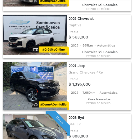
Chevrolet Sol Coacalco
ESTADO DE MÉXICO
2025 Chevrolet
Captiva
Precio
$ 563,000
-
2025
-
955km
-
Automática
Chevrolet Sol Coacalco
ESTADO DE MÉXICO
2025 Jeep
Grand Cherokee 4Xe
Precio
$ 1,395,000
-
2025
-
7,660km
-
Automática
Kasa Naucalpan
ESTADO DE MÉXICO
Demo
2026 Byd
Seal Ev
Precio
$ 888,800