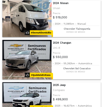
2024 Nissan
Urvan
Precio
$ 519,000
-
2024
-
11,085km
-
Manual
Chevrolet Tlalnepantla
ESTADO DE MÉXICO
2024 Changan
Uni-K
Precio
$ 550,000
-
2024
-
55,262km
-
Automática
Chevrolet Sol Coacalco
ESTADO DE MÉXICO
2025 Jeep
Compass
Precio
$ 499,900
-
2025
-
16,627km
-
Automática