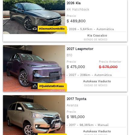
2026 Kia
K4 Hatchback
Precio
$ 489,800
-
2026
-
5,641km
-
Automática
Kia Coacalco
ESTADO DE MÉXICO
2027 Leapmotor
B10
Precio
Precio Anterior
$ 475,000
$ 575,000
-
2027
-
208km
-
Automática
Autokasa Viaducto
CIUDAD DE MÉXICO
2017 Toyota
Avanza
Precio
$ 185,000
-
2017
-
98,361km
-
Manual
Autokasa Viaducto