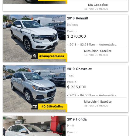
Kia Coacalco
ESTADO DE MÉXICO
2018 Renault
Koleos
Precio
$ 270,000
-
2018
-
82,534km
-
Automática
Mitsubishi Satélite
ESTADO DE MÉXICO
2019 Chevrolet
Trax
Precio
$ 235,000
-
2019
-
84,606km
-
Automática
Mitsubishi Satélite
ESTADO DE MÉXICO
2019 Honda
Hr-V
Precio