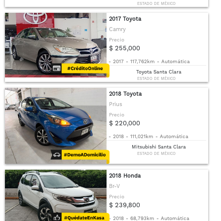
ESTADO DE MÉXICO
2017 Toyota
Camry
Precio
$ 255,000
-
2017
-
117,762km
-
Automática
Toyota Santa Clara
ESTADO DE MÉXICO
2018 Toyota
Prius
Precio
$ 220,000
-
2018
-
111,021km
-
Automática
Mitsubishi Santa Clara
ESTADO DE MÉXICO
2018 Honda
Br-V
Precio
$ 239,800
-
2018
-
68,793km
-
Automática