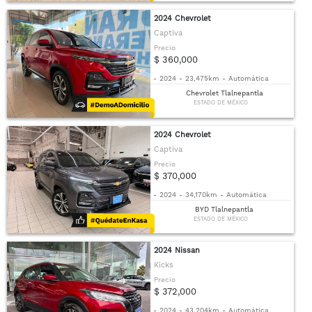
2024 Chevrolet
Captiva
Precio
$ 360,000
-
2024
-
23,475km
-
Automática
Chevrolet Tlalnepantla
ESTADO DE MÉXICO
2024 Chevrolet
Captiva
Precio
$ 370,000
-
2024
-
34,170km
-
Automática
BYD Tlalnepantla
ESTADO DE MÉXICO
2024 Nissan
Kicks
Precio
$ 372,000
-
2024
-
43,204km
-
Automática