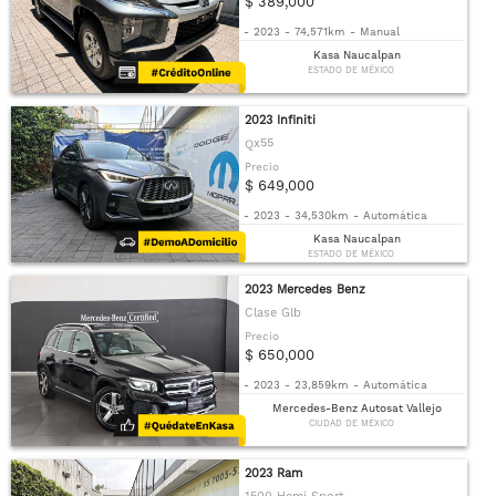
$ 389,000
-
2023
-
74,571km
-
Manual
Kasa Naucalpan
ESTADO DE MÉXICO
2023 Infiniti
Qx55
Precio
$ 649,000
-
2023
-
34,530km
-
Automática
Kasa Naucalpan
ESTADO DE MÉXICO
2023 Mercedes Benz
Clase Glb
Precio
$ 650,000
-
2023
-
23,859km
-
Automática
Mercedes-Benz Autosat Vallejo
CIUDAD DE MÉXICO
2023 Ram