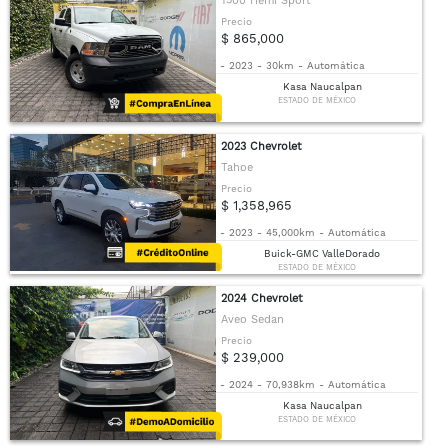
1500 Hemi Sport
Precio
$ 865,000
-
2023
-
30km
-
Automática
Kasa Naucalpan
ESTADO DE MÉXICO
2023 Chevrolet
Tahoe
Precio
$ 1,358,965
-
2023
-
45,000km
-
Automática
Buick-GMC ValleDorado
ESTADO DE MÉXICO
2024 Chevrolet
Aveo Sedan
Precio
$ 239,000
-
2024
-
70,938km
-
Automática
Kasa Naucalpan
ESTADO DE MÉXICO