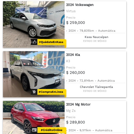
2024 Volkswagen
Virtus
Precio
$ 259,000
-
2024
-
79,835km
-
Automática
Kasa Naucalpan
ESTADO DE MÉXICO
2024 Kia
K3
Precio
$ 260,000
-
2024
-
72,814km
-
Automática
Chevrolet Tlalnepantla
ESTADO DE MÉXICO
2024 Mg Motor
Mg Zs
Precio
$ 289,800
-
2024
-
9,511km
-
Automática