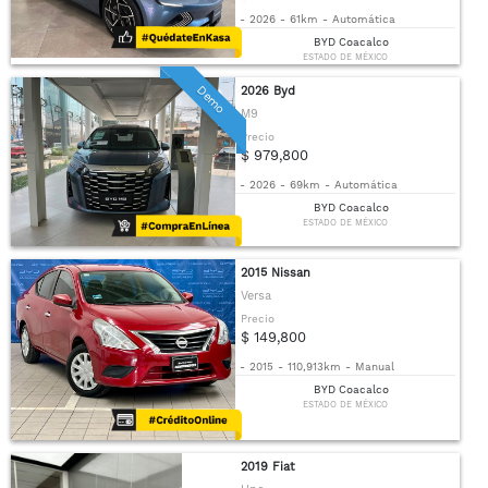
-
2026
-
61km
-
Automática
BYD Coacalco
ESTADO DE MÉXICO
Demo
2026 Byd
M9
Precio
$ 979,800
-
2026
-
69km
-
Automática
BYD Coacalco
ESTADO DE MÉXICO
2015 Nissan
Versa
Precio
$ 149,800
-
2015
-
110,913km
-
Manual
BYD Coacalco
ESTADO DE MÉXICO
2019 Fiat