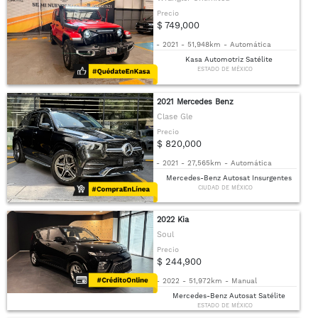
Precio
$ 749,000
-
2021
-
51,948km
-
Automática
Kasa Automotriz Satélite
ESTADO DE MÉXICO
2021 Mercedes Benz
Clase Gle
Precio
$ 820,000
-
2021
-
27,565km
-
Automática
Mercedes-Benz Autosat Insurgentes
CIUDAD DE MÉXICO
2022 Kia
Soul
Precio
$ 244,900
-
2022
-
51,972km
-
Manual
Mercedes-Benz Autosat Satélite
ESTADO DE MÉXICO