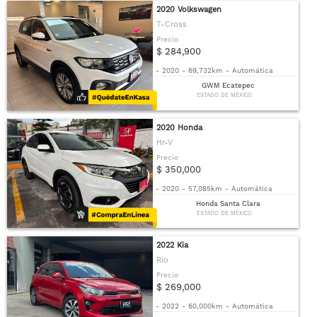
2020 Volkswagen
T-Cross
Precio
$ 284,900
-
2020
-
69,732km
-
Automática
GWM Ecatepec
ESTADO DE MÉXICO
2020 Honda
Hr-V
Precio
$ 350,000
-
2020
-
57,085km
-
Automática
Honda Santa Clara
ESTADO DE MÉXICO
2022 Kia
Rio
Precio
$ 269,000
-
2022
-
60,000km
-
Automática