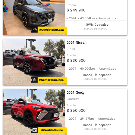
Precio
$ 249,900
-
2024
-
43,584km
-
Automática
GWM Coacalco
ESTADO DE MÉXICO
2024 Nissan
Kicks
Precio
$ 330,900
-
2024
-
60,000km
-
Automática
Honda Tlalnepantla
ESTADO DE MÉXICO
2024 Geely
Coolray
Precio
$ 350,000
-
2024
-
25,157km
-
Automática
Honda Tlalnepantla
ESTADO DE MÉXICO