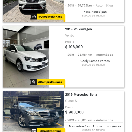
-
2018
-
97,722km
-
Automática
Kasa Naucalpan
ESTADO DE MÉXICO
2019 Volkswagen
Vento
Precio
$ 196,999
-
2019
-
73,584km
-
Automática
Geely Lomas Verdes
ESTADO DE MÉXICO
2019 Mercedes Benz
Clase S
Precio
$ 980,000
-
2019
-
20,825km
-
Automática
Mercedes-Benz Autosat Insurgentes
CIUDAD DE MÉXICO