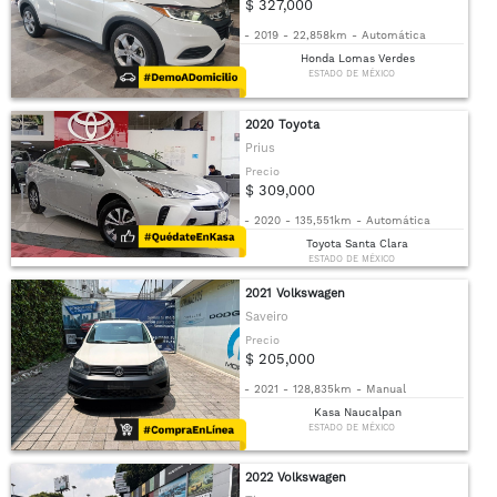
$ 327,000
-
2019
-
22,858km
-
Automática
Honda Lomas Verdes
ESTADO DE MÉXICO
2020 Toyota
Prius
Precio
$ 309,000
-
2020
-
135,551km
-
Automática
Toyota Santa Clara
ESTADO DE MÉXICO
2021 Volkswagen
Saveiro
Precio
$ 205,000
-
2021
-
128,835km
-
Manual
Kasa Naucalpan
ESTADO DE MÉXICO
2022 Volkswagen