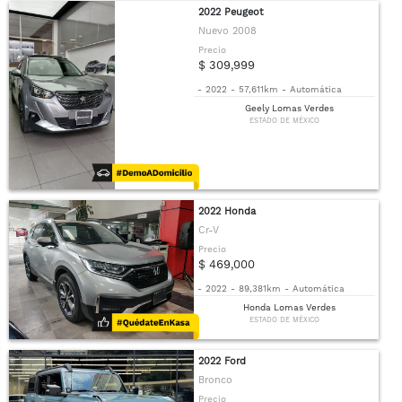
2022 Peugeot
Nuevo 2008
Precio
$ 309,999
-
2022
-
57,611km
-
Automática
Geely Lomas Verdes
ESTADO DE MÉXICO
2022 Honda
Cr-V
Precio
$ 469,000
-
2022
-
89,381km
-
Automática
Honda Lomas Verdes
ESTADO DE MÉXICO
2022 Ford
Bronco
Precio