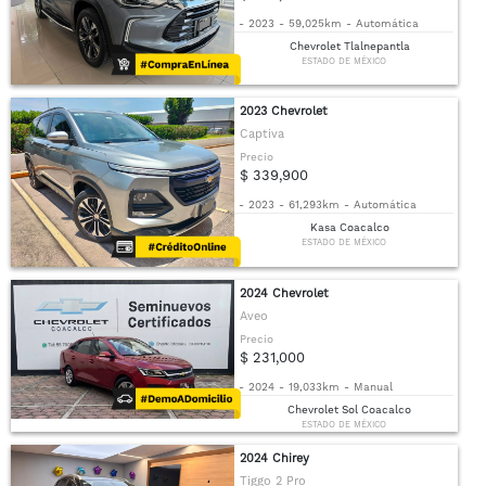
-
2023
-
59,025km
-
Automática
Chevrolet Tlalnepantla
ESTADO DE MÉXICO
2023 Chevrolet
Captiva
Precio
$ 339,900
-
2023
-
61,293km
-
Automática
Kasa Coacalco
ESTADO DE MÉXICO
2024 Chevrolet
Aveo
Precio
$ 231,000
-
2024
-
19,033km
-
Manual
Chevrolet Sol Coacalco
ESTADO DE MÉXICO
2024 Chirey
Tiggo 2 Pro