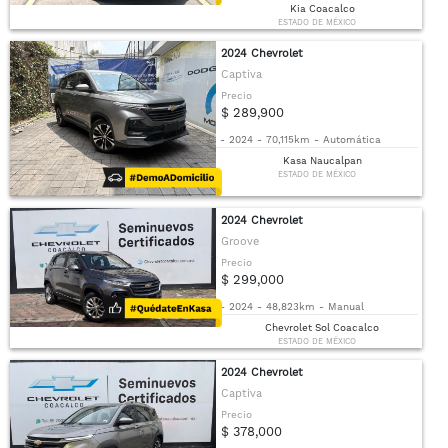
Kia Coacalco
ESTADO DE MÉXICO
2024 Chevrolet
Captiva
Precio
$ 289,900
-
2024
-
70,115km
-
Automática
Kasa Naucalpan
ESTADO DE MÉXICO
2024 Chevrolet
Groove
Precio
$ 299,000
-
2024
-
48,823km
-
Manual
Chevrolet Sol Coacalco
ESTADO DE MÉXICO
2024 Chevrolet
Captiva
Precio
$ 378,000