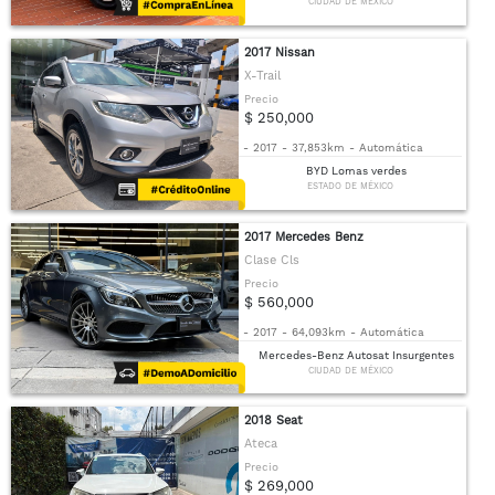
CIUDAD DE MÉXICO
2017 Nissan
X-Trail
Precio
$ 250,000
-
2017
-
37,853km
-
Automática
BYD Lomas verdes
ESTADO DE MÉXICO
2017 Mercedes Benz
Clase Cls
Precio
$ 560,000
-
2017
-
64,093km
-
Automática
Mercedes-Benz Autosat Insurgentes
CIUDAD DE MÉXICO
2018 Seat
Ateca
Precio
$ 269,000