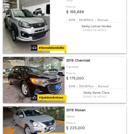
Uno
Precio
$ 166,888
-
2019
-
58,805km
-
Manual
Geely Lomas Verdes
ESTADO DE MÉXICO
2019 Chevrolet
Cavalier
Precio
$ 175,000
-
2019
-
104,197km
-
Manual
Geely Santa Clara
ESTADO DE MÉXICO
2019 Nissan
Versa
Precio
$ 225,000