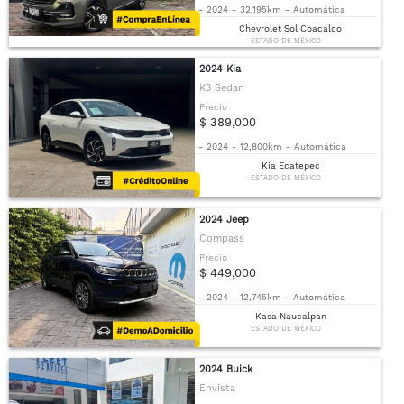
-
2024
-
32,195km
-
Automática
Chevrolet Sol Coacalco
ESTADO DE MÉXICO
2024 Kia
K3 Sedan
Precio
$ 389,000
-
2024
-
12,800km
-
Automática
Kia Ecatepec
ESTADO DE MÉXICO
2024 Jeep
Compass
Precio
$ 449,000
-
2024
-
12,745km
-
Automática
Kasa Naucalpan
ESTADO DE MÉXICO
2024 Buick
Envista