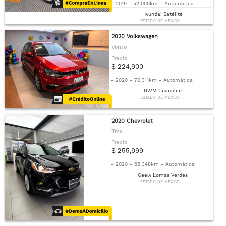
-
2019
-
52,000km
-
Automática
Hyundai Satélite
ESTADO DE MÉXICO
2020 Volkswagen
Vento
Precio
$ 224,900
-
2020
-
70,311km
-
Automática
GWM Coacalco
ESTADO DE MÉXICO
2020 Chevrolet
Trax
Precio
$ 255,999
-
2020
-
66,348km
-
Automática
Geely Lomas Verdes
ESTADO DE MÉXICO