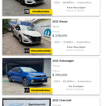
-
2023
-
68,695km
-
Automática
Kasa Naucalpan
ESTADO DE MÉXICO
2023 Nissan
Versa
Precio
$ 239,000
-
2023
-
74,160km
-
Automática
Kasa Naucalpan
ESTADO DE MÉXICO
2023 Volkswagen
Virtus
Precio
$ 293,000
-
2023
-
60,000km
-
Automática
Kia Ecatepec
ESTADO DE MÉXICO
2023 Chevrolet
Tracker