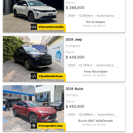
Precio
$ 389,000
-
2024
-
12,800km
-
Automática
Kia Ecatepec
ESTADO DE MÉXICO
2024 Jeep
Compass
Precio
$ 449,000
-
2024
-
12,745km
-
Automática
Kasa Naucalpan
ESTADO DE MÉXICO
2024 Buick
Envista
Precio
$ 450,000
-
2024
-
43,588km
-
Automática
Buick-GMC ValleDorado
ESTADO DE MÉXICO