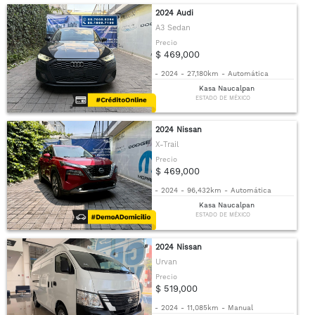
2024 Audi
A3 Sedan
Precio
$ 469,000
-
2024
-
27,180km
-
Automática
Kasa Naucalpan
ESTADO DE MÉXICO
2024 Nissan
X-Trail
Precio
$ 469,000
-
2024
-
96,432km
-
Automática
Kasa Naucalpan
ESTADO DE MÉXICO
2024 Nissan
Urvan
Precio
$ 519,000
-
2024
-
11,085km
-
Manual