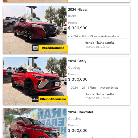
2024 Nissan
Kicks
Precio
$ 330,900
-
2024
-
60,000km
-
Automática
Honda Tlalnepantla
ESTADO DE MÉXICO
2024 Geely
Coolray
Precio
$ 350,000
-
2024
-
25,157km
-
Automática
Honda Tlalnepantla
ESTADO DE MÉXICO
2024 Chevrolet
Captiva
Precio
$ 360,000