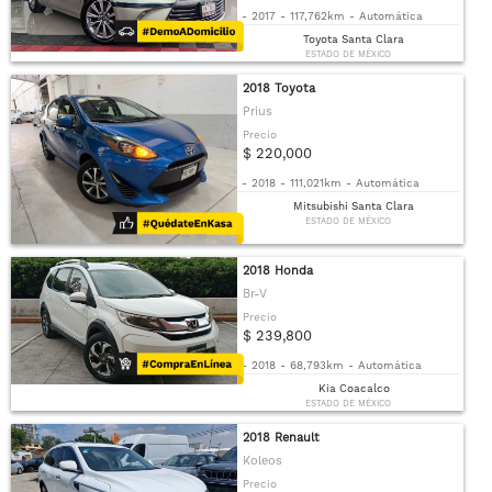
-
2017
-
117,762km
-
Automática
Toyota Santa Clara
ESTADO DE MÉXICO
2018 Toyota
Prius
Precio
$ 220,000
-
2018
-
111,021km
-
Automática
Mitsubishi Santa Clara
ESTADO DE MÉXICO
2018 Honda
Br-V
Precio
$ 239,800
-
2018
-
68,793km
-
Automática
Kia Coacalco
ESTADO DE MÉXICO
2018 Renault
Koleos
Precio