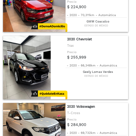
Precio
$ 224,900
-
2020
-
70,311km
-
Automática
GWM Coacalco
ESTADO DE MÉXICO
2020 Chevrolet
Trax
Precio
$ 255,999
-
2020
-
66,348km
-
Automática
Geely Lomas Verdes
ESTADO DE MÉXICO
2020 Volkswagen
T-Cross
Precio
$ 284,900
-
2020
-
69,732km
-
Automática