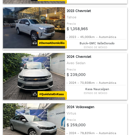
2023 Chevrolet
Tahoe
Precio
$ 1,358,965
-
2023
-
45,000km
-
Automática
Buick-GMC ValleDorado
ESTADO DE MÉXICO
2024 Chevrolet
Aveo Sedan
Precio
$ 239,000
-
2024
-
70,938km
-
Automática
Kasa Naucalpan
ESTADO DE MÉXICO
2024 Volkswagen
Virtus
Precio
$ 259,000
-
2024
-
79,835km
-
Automática