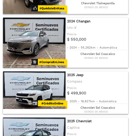
Chevrolet Tlalnepantla
ESTADO DE MÉXICO
2024 Changan
Uni-K
Precio
$ 550,000
-
2024
-
55,262km
-
Automática
Chevrolet Sol Coacalco
ESTADO DE MÉXICO
2025 Jeep
Compass
Precio
$ 499,900
-
2025
-
16,627km
-
Automática
Chevrolet Sol Coacalco
ESTADO DE MÉXICO
2025 Chevrolet
Captiva
Precio