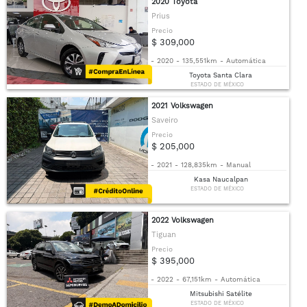
2020 Toyota
Prius
Precio
$ 309,000
-
2020
-
135,551km
-
Automática
Toyota Santa Clara
ESTADO DE MÉXICO
2021 Volkswagen
Saveiro
Precio
$ 205,000
-
2021
-
128,835km
-
Manual
Kasa Naucalpan
ESTADO DE MÉXICO
2022 Volkswagen
Tiguan
Precio
$ 395,000
-
2022
-
67,151km
-
Automática
Mitsubishi Satélite
ESTADO DE MÉXICO