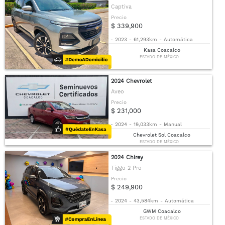
Captiva
Precio
$ 339,900
-
2023
-
61,293km
-
Automática
Kasa Coacalco
ESTADO DE MÉXICO
2024 Chevrolet
Aveo
Precio
$ 231,000
-
2024
-
19,033km
-
Manual
Chevrolet Sol Coacalco
ESTADO DE MÉXICO
2024 Chirey
Tiggo 2 Pro
Precio
$ 249,900
-
2024
-
43,584km
-
Automática
GWM Coacalco
ESTADO DE MÉXICO