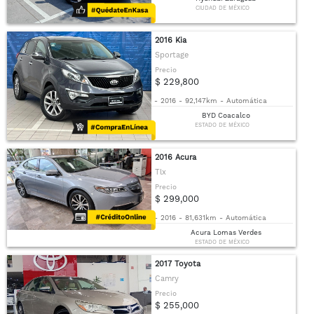
CIUDAD DE MÉXICO
2016 Kia
Sportage
Precio
$ 229,800
-
2016
-
92,147km
-
Automática
BYD Coacalco
ESTADO DE MÉXICO
2016 Acura
Tlx
Precio
$ 299,000
-
2016
-
81,631km
-
Automática
Acura Lomas Verdes
ESTADO DE MÉXICO
2017 Toyota
Camry
Precio
$ 255,000