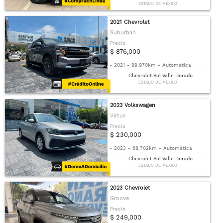
ESTADO DE MÉXICO
2021 Chevrolet
Suburban
Precio
$ 876,000
-
2021
-
99,970km
-
Automática
Chevrolet Sol Valle Dorado
ESTADO DE MÉXICO
2023 Volkswagen
Virtus
Precio
$ 230,000
-
2023
-
68,702km
-
Automática
Chevrolet Sol Valle Dorado
ESTADO DE MÉXICO
2023 Chevrolet
Groove
Precio
$ 249,000