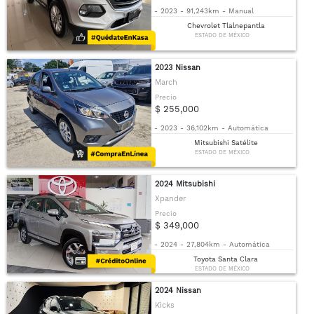
-
2023
-
91,243km
-
Manual
Chevrolet Tlalnepantla
ESTADO DE MÉXICO
2023 Nissan
March
Precio
$ 255,000
-
2023
-
36,102km
-
Automática
Mitsubishi Satélite
ESTADO DE MÉXICO
2024 Mitsubishi
Xpander
Precio
$ 349,000
-
2024
-
27,804km
-
Automática
Toyota Santa Clara
ESTADO DE MÉXICO
2024 Nissan
Kicks