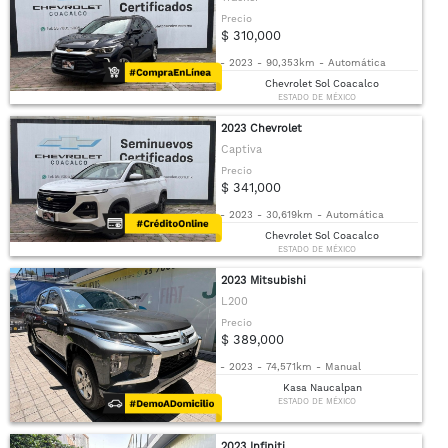
Precio
$ 310,000
-
2023
-
90,353km
-
Automática
Chevrolet Sol Coacalco
ESTADO DE MÉXICO
2023 Chevrolet
Captiva
Precio
$ 341,000
-
2023
-
30,619km
-
Automática
Chevrolet Sol Coacalco
ESTADO DE MÉXICO
2023 Mitsubishi
L200
Precio
$ 389,000
-
2023
-
74,571km
-
Manual
Kasa Naucalpan
ESTADO DE MÉXICO
2023 Infiniti