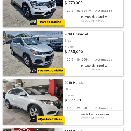
$ 270,000
-
2018
-
82,534km
-
Automática
Mitsubishi Satélite
ESTADO DE MÉXICO
2019 Chevrolet
Trax
Precio
$ 235,000
-
2019
-
84,606km
-
Automática
Mitsubishi Satélite
ESTADO DE MÉXICO
2019 Honda
Hr-V
Precio
$ 327,000
-
2019
-
22,858km
-
Automática
Honda Lomas Verdes
ESTADO DE MÉXICO