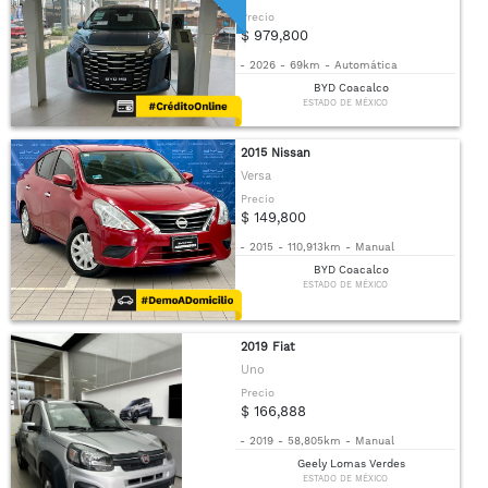
Precio
$ 979,800
-
2026
-
69km
-
Automática
BYD Coacalco
ESTADO DE MÉXICO
2015 Nissan
Versa
Precio
$ 149,800
-
2015
-
110,913km
-
Manual
BYD Coacalco
ESTADO DE MÉXICO
2019 Fiat
Uno
Precio
$ 166,888
-
2019
-
58,805km
-
Manual
Geely Lomas Verdes
ESTADO DE MÉXICO