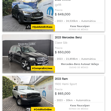
Qx55
Precio
$ 649,000
-
2023
-
34,530km
-
Automática
Kasa Naucalpan
ESTADO DE MÉXICO
2023 Mercedes Benz
Clase Glb
Precio
$ 650,000
-
2023
-
23,859km
-
Automática
Mercedes-Benz Autosat Vallejo
CIUDAD DE MÉXICO
2023 Ram
1500 Hemi Sport
Precio
$ 865,000
-
2023
-
30km
-
Automática
Kasa Naucalpan
ESTADO DE MÉXICO