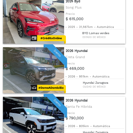
2025 Byd
Song Plus
Precio
$ 615,000
-
2025
-
31,567km
-
Automática
BYD Lomas verdes
ESTADO DE MÉXICO
Demo
2026 Hyundai
Creta Grand
Precio
$ 469,000
-
2026
-
951km
-
Automática
Hyundai Zaragoza
CIUDAD DE MÉXICO
Demo
2026 Hyundai
Santa Fe Híbrida
Precio
$ 790,000
-
2026
-
805km
-
Automática
Hyundai Zaragoza