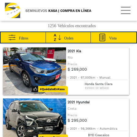
SEMINUEVOS
KASA | COMPRA EN LÍNEA
1256 Vehículos encontrados
Filtros
Orden
Vista
2021 Kia
Rio
Precio
$ 269,000
-
2021
-
67,000km
-
Manual
Honda Santa Clara
ESTADO DE MÉXICO
2021 Hyundai
Creta
Precio
$ 295,000
-
2021
-
56,366km
-
Automática
BYD Coacalco