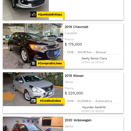
2019 Chevrolet
Cavalier
Precio
$ 175,000
-
2019
-
104,197km
-
Manual
Geely Santa Clara
ESTADO DE MÉXICO
2019 Nissan
Versa
Precio
$ 225,000
-
2019
-
52,000km
-
Automática
Hyundai Satélite
ESTADO DE MÉXICO
2020 Volkswagen
Vento