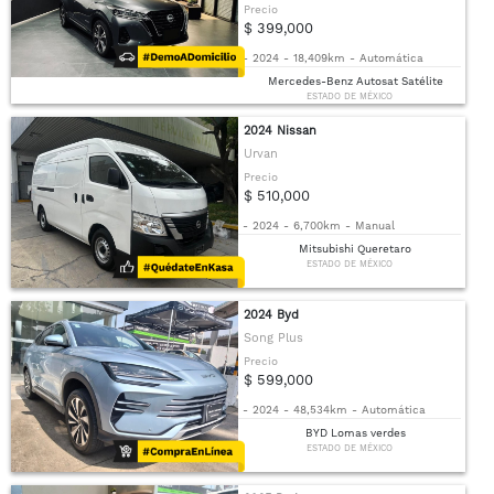
Precio
$ 399,000
-
2024
-
18,409km
-
Automática
Mercedes-Benz Autosat Satélite
ESTADO DE MÉXICO
2024 Nissan
Urvan
Precio
$ 510,000
-
2024
-
6,700km
-
Manual
Mitsubishi Queretaro
ESTADO DE MÉXICO
2024 Byd
Song Plus
Precio
$ 599,000
-
2024
-
48,534km
-
Automática
BYD Lomas verdes
ESTADO DE MÉXICO