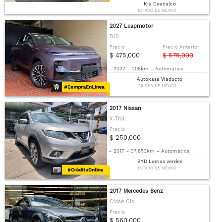
Kia Coacalco
ESTADO DE MÉXICO
2027 Leapmotor
B10
Precio
Precio Anterior
$ 475,000
$ 575,000
-
2027
-
208km
-
Automática
Autokasa Viaducto
CIUDAD DE MÉXICO
2017 Nissan
X-Trail
Precio
$ 250,000
-
2017
-
37,853km
-
Automática
BYD Lomas verdes
ESTADO DE MÉXICO
2017 Mercedes Benz
Clase Cls
Precio
$ 560,000