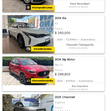
Kasa Naucalpan
ESTADO DE MÉXICO
2024 Kia
K3
Precio
$ 260,000
-
2024
-
72,814km
-
Automática
Chevrolet Tlalnepantla
ESTADO DE MÉXICO
2024 Mg Motor
Mg Zs
Precio
$ 289,800
-
2024
-
9,511km
-
Automática
Kia Coacalco
ESTADO DE MÉXICO
2024 Chevrolet
Captiva
Precio