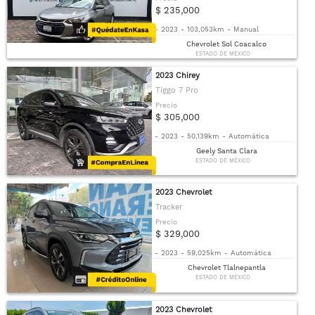
$ 235,000
-
2023
-
103,053km
-
Manual
Chevrolet Sol Coacalco
ESTADO DE MÉXICO
2023 Chirey
Tiggo 7 Pro
Precio
$ 305,000
-
2023
-
50,139km
-
Automática
Geely Santa Clara
ESTADO DE MÉXICO
2023 Chevrolet
Tracker
Precio
$ 329,000
-
2023
-
59,025km
-
Automática
Chevrolet Tlalnepantla
ESTADO DE MÉXICO
2023 Chevrolet