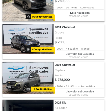
$ 289,900
-
2024
-
70,115km
-
Automática
Kasa Naucalpan
ESTADO DE MÉXICO
2024 Chevrolet
Groove
Precio
$ 299,000
-
2024
-
48,823km
-
Manual
Chevrolet Sol Coacalco
ESTADO DE MÉXICO
2024 Chevrolet
Captiva
Precio
$ 378,000
-
2024
-
32,195km
-
Automática
Chevrolet Sol Coacalco
ESTADO DE MÉXICO
2024 Kia
K3 Sedan