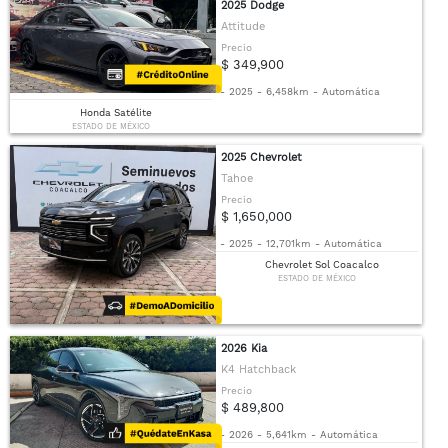
2025 Dodge
Attitude
Precio
$ 349,900
-
2025
-
6,458km
-
Automática
Honda Satélite
ESTADO DE MÉXICO
2025 Chevrolet
Tahoe
Precio
$ 1,650,000
-
2025
-
12,701km
-
Automática
Chevrolet Sol Coacalco
ESTADO DE MÉXICO
2026 Kia
K4 Hatchback
Precio
$ 489,800
-
2026
-
5,641km
-
Automática