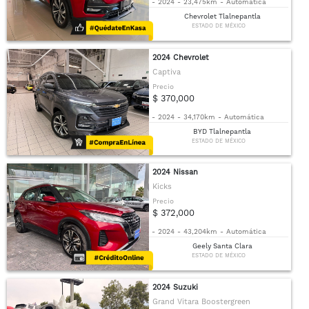
-
2024
-
23,475km
-
Automática
Chevrolet Tlalnepantla
ESTADO DE MÉXICO
2024 Chevrolet
Captiva
Precio
$ 370,000
-
2024
-
34,170km
-
Automática
BYD Tlalnepantla
ESTADO DE MÉXICO
2024 Nissan
Kicks
Precio
$ 372,000
-
2024
-
43,204km
-
Automática
Geely Santa Clara
ESTADO DE MÉXICO
2024 Suzuki
Grand Vitara Boostergreen