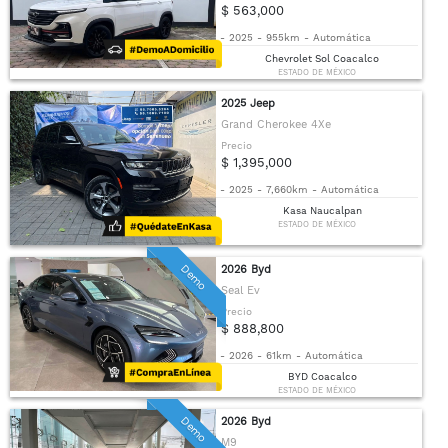
$ 563,000
-
2025
-
955km
-
Automática
Chevrolet Sol Coacalco
ESTADO DE MÉXICO
2025 Jeep
Grand Cherokee 4Xe
Precio
$ 1,395,000
-
2025
-
7,660km
-
Automática
Kasa Naucalpan
ESTADO DE MÉXICO
Demo
2026 Byd
Seal Ev
Precio
$ 888,800
-
2026
-
61km
-
Automática
BYD Coacalco
ESTADO DE MÉXICO
Demo
2026 Byd
M9