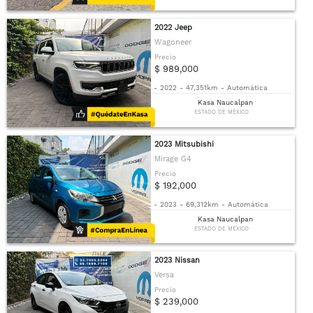
2022 Jeep
Wagoneer
Precio
$ 989,000
-
2022
-
47,351km
-
Automática
Kasa Naucalpan
ESTADO DE MÉXICO
2023 Mitsubishi
Mirage G4
Precio
$ 192,000
-
2023
-
69,312km
-
Automática
Kasa Naucalpan
ESTADO DE MÉXICO
2023 Nissan
Versa
Precio
$ 239,000