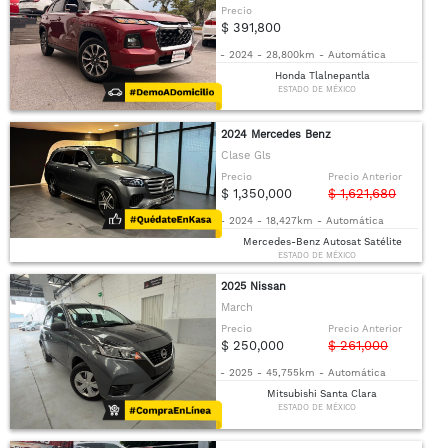
Precio
$ 391,800
-
2024
-
28,800km
-
Automática
Honda Tlalnepantla
ESTADO DE MÉXICO
2024 Mercedes Benz
Clase Gls
Precio
Precio Anterior
$ 1,350,000
$ 1,621,680
-
2024
-
18,427km
-
Automática
Mercedes-Benz Autosat Satélite
ESTADO DE MÉXICO
2025 Nissan
March
Precio
Precio Anterior
$ 250,000
$ 261,000
-
2025
-
45,755km
-
Automática
Mitsubishi Santa Clara
ESTADO DE MÉXICO