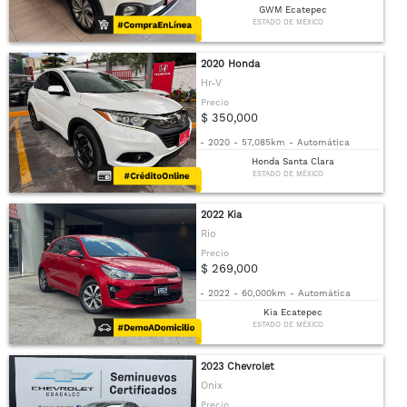
GWM Ecatepec
ESTADO DE MÉXICO
2020 Honda
Hr-V
Precio
$ 350,000
-
2020
-
57,085km
-
Automática
Honda Santa Clara
ESTADO DE MÉXICO
2022 Kia
Rio
Precio
$ 269,000
-
2022
-
60,000km
-
Automática
Kia Ecatepec
ESTADO DE MÉXICO
2023 Chevrolet
Onix
Precio