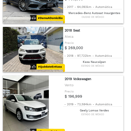
-
2017
-
64,093km
-
Automática
Mercedes-Benz Autosat Insurgentes
CIUDAD DE MÉXICO
2018 Seat
Ateca
Precio
$ 269,000
-
2018
-
97,722km
-
Automática
Kasa Naucalpan
ESTADO DE MÉXICO
2019 Volkswagen
Vento
Precio
$ 196,999
-
2019
-
73,584km
-
Automática
Geely Lomas Verdes
ESTADO DE MÉXICO