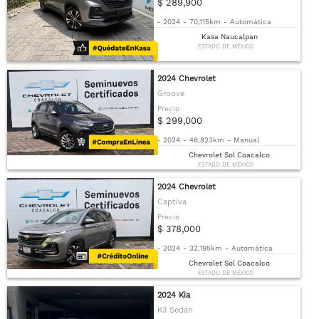
$ 289,900
-
2024
-
70,115km
-
Automática
Kasa Naucalpan
ESTADO DE MÉXICO
2024 Chevrolet
Groove
Precio
$ 299,000
-
2024
-
48,823km
-
Manual
Chevrolet Sol Coacalco
ESTADO DE MÉXICO
2024 Chevrolet
Captiva
Precio
$ 378,000
-
2024
-
32,195km
-
Automática
Chevrolet Sol Coacalco
ESTADO DE MÉXICO
2024 Kia
K3 Sedan