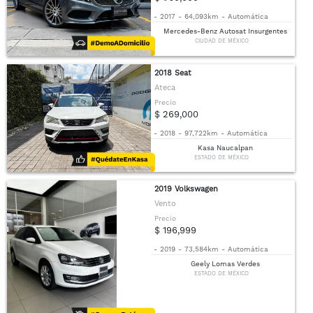
-
2017
-
64,093km
-
Automática
Mercedes-Benz Autosat Insurgentes
CIUDAD DE MÉXICO
2018 Seat
Ateca
Precio
$ 269,000
-
2018
-
97,722km
-
Automática
Kasa Naucalpan
ESTADO DE MÉXICO
2019 Volkswagen
Vento
Precio
$ 196,999
-
2019
-
73,584km
-
Automática
Geely Lomas Verdes
ESTADO DE MÉXICO