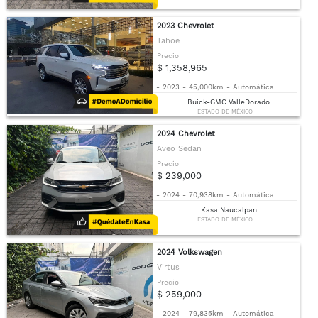
2023 Chevrolet
Tahoe
Precio
$ 1,358,965
-
2023
-
45,000km
-
Automática
Buick-GMC ValleDorado
ESTADO DE MÉXICO
2024 Chevrolet
Aveo Sedan
Precio
$ 239,000
-
2024
-
70,938km
-
Automática
Kasa Naucalpan
ESTADO DE MÉXICO
2024 Volkswagen
Virtus
Precio
$ 259,000
-
2024
-
79,835km
-
Automática