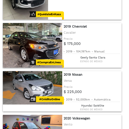
2019 Chevrolet
Cavalier
Precio
$ 175,000
-
2019
-
104,197km
-
Manual
Geely Santa Clara
ESTADO DE MÉXICO
2019 Nissan
Versa
Precio
$ 225,000
-
2019
-
52,000km
-
Automática
Hyundai Satélite
ESTADO DE MÉXICO
2020 Volkswagen
Vento