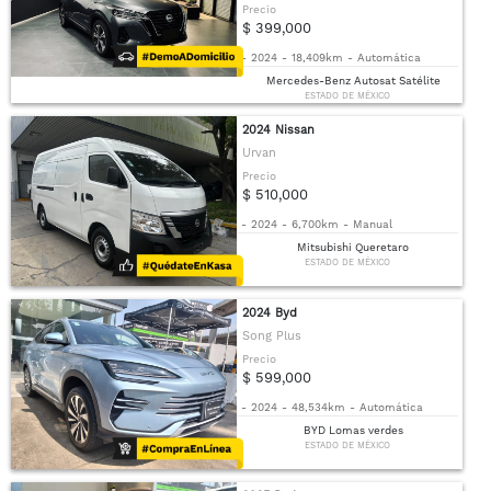
Precio
$ 399,000
-
2024
-
18,409km
-
Automática
Mercedes-Benz Autosat Satélite
ESTADO DE MÉXICO
2024 Nissan
Urvan
Precio
$ 510,000
-
2024
-
6,700km
-
Manual
Mitsubishi Queretaro
ESTADO DE MÉXICO
2024 Byd
Song Plus
Precio
$ 599,000
-
2024
-
48,534km
-
Automática
BYD Lomas verdes
ESTADO DE MÉXICO