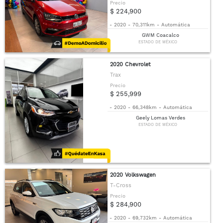
Precio
$ 224,900
-
2020
-
70,311km
-
Automática
GWM Coacalco
ESTADO DE MÉXICO
2020 Chevrolet
Trax
Precio
$ 255,999
-
2020
-
66,348km
-
Automática
Geely Lomas Verdes
ESTADO DE MÉXICO
2020 Volkswagen
T-Cross
Precio
$ 284,900
-
2020
-
69,732km
-
Automática