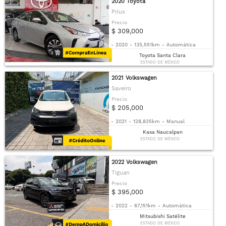
2020 Toyota
Prius
Precio
$ 309,000
-
2020
-
135,551km
-
Automática
Toyota Santa Clara
ESTADO DE MÉXICO
2021 Volkswagen
Saveiro
Precio
$ 205,000
-
2021
-
128,835km
-
Manual
Kasa Naucalpan
ESTADO DE MÉXICO
2022 Volkswagen
Tiguan
Precio
$ 395,000
-
2022
-
67,151km
-
Automática
Mitsubishi Satélite
ESTADO DE MÉXICO