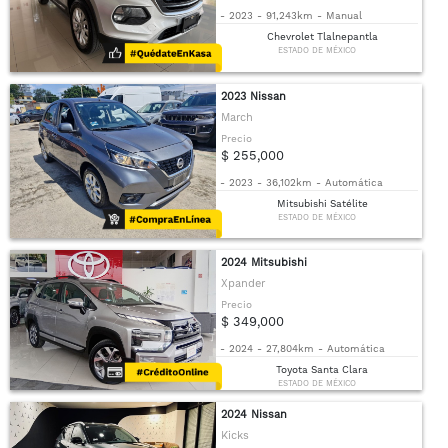
-
2023
-
91,243km
-
Manual
Chevrolet Tlalnepantla
ESTADO DE MÉXICO
2023 Nissan
March
Precio
$ 255,000
-
2023
-
36,102km
-
Automática
Mitsubishi Satélite
ESTADO DE MÉXICO
2024 Mitsubishi
Xpander
Precio
$ 349,000
-
2024
-
27,804km
-
Automática
Toyota Santa Clara
ESTADO DE MÉXICO
2024 Nissan
Kicks