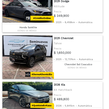
2025 Dodge
Attitude
Precio
$ 349,900
-
2025
-
6,458km
-
Automática
Honda Satélite
ESTADO DE MÉXICO
2025 Chevrolet
Tahoe
Precio
$ 1,650,000
-
2025
-
12,701km
-
Automática
Chevrolet Sol Coacalco
ESTADO DE MÉXICO
2026 Kia
K4 Hatchback
Precio
$ 489,800
-
2026
-
5,641km
-
Automática