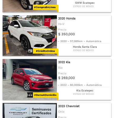
GWM Ecatepec
ESTADO DE MÉXICO
2020 Honda
Hr-V
Precio
$ 350,000
-
2020
-
57,085km
-
Automática
Honda Santa Clara
ESTADO DE MÉXICO
2022 Kia
Rio
Precio
$ 269,000
-
2022
-
60,000km
-
Automática
Kia Ecatepec
ESTADO DE MÉXICO
2023 Chevrolet
Onix
Precio