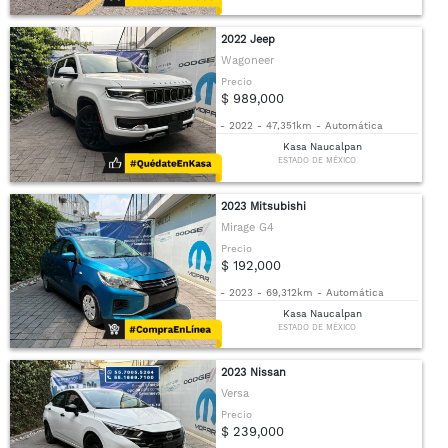
2022 Jeep
Wagoneer
Precio
$ 989,000
-
2022
-
47,351km
-
Automática
Kasa Naucalpan
ESTADO DE MÉXICO
2023 Mitsubishi
Mirage G4
Precio
$ 192,000
-
2023
-
69,312km
-
Automática
Kasa Naucalpan
ESTADO DE MÉXICO
2023 Nissan
Versa
Precio
$ 239,000