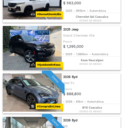
$ 563,000
-
2025
-
955km
-
Automática
Chevrolet Sol Coacalco
ESTADO DE MÉXICO
2025 Jeep
Grand Cherokee 4Xe
Precio
$ 1,395,000
-
2025
-
7,660km
-
Automática
Kasa Naucalpan
ESTADO DE MÉXICO
Demo
2026 Byd
Seal Ev
Precio
$ 888,800
-
2026
-
61km
-
Automática
BYD Coacalco
ESTADO DE MÉXICO
Demo
2026 Byd
M9