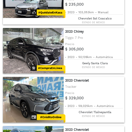
$ 235,000
-
2023
-
103,053km
-
Manual
Chevrolet Sol Coacalco
ESTADO DE MÉXICO
2023 Chirey
Tiggo 7 Pro
Precio
$ 305,000
-
2023
-
50,139km
-
Automática
Geely Santa Clara
ESTADO DE MÉXICO
2023 Chevrolet
Tracker
Precio
$ 329,000
-
2023
-
59,025km
-
Automática
Chevrolet Tlalnepantla
ESTADO DE MÉXICO
2023 Chevrolet