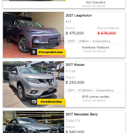
Kia Coacalco
ESTADO DE MÉXICO
2027 Leapmotor
B10
Precio
Precio Anterior
$ 475,000
$ 575,000
-
2027
-
208km
-
Automática
Autokasa Viaducto
CIUDAD DE MÉXICO
2017 Nissan
X-Trail
Precio
$ 250,000
-
2017
-
37,853km
-
Automática
BYD Lomas verdes
ESTADO DE MÉXICO
2017 Mercedes Benz
Clase Cls
Precio
$ 560,000