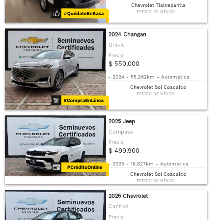
Chevrolet Tlalnepantla
ESTADO DE MÉXICO
2024 Changan
Uni-K
Precio
$ 550,000
-
2024
-
55,262km
-
Automática
Chevrolet Sol Coacalco
ESTADO DE MÉXICO
2025 Jeep
Compass
Precio
$ 499,900
-
2025
-
16,627km
-
Automática
Chevrolet Sol Coacalco
ESTADO DE MÉXICO
2025 Chevrolet
Captiva
Precio