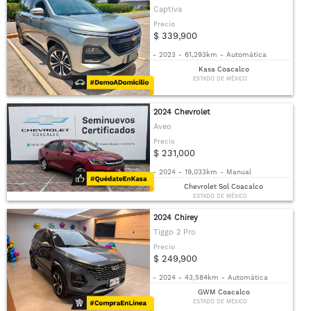
Captiva
Precio
$ 339,900
-
2023
-
61,293km
-
Automática
Kasa Coacalco
ESTADO DE MÉXICO
2024 Chevrolet
Aveo
Precio
$ 231,000
-
2024
-
19,033km
-
Manual
Chevrolet Sol Coacalco
ESTADO DE MÉXICO
2024 Chirey
Tiggo 2 Pro
Precio
$ 249,900
-
2024
-
43,584km
-
Automática
GWM Coacalco
ESTADO DE MÉXICO