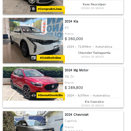
Kasa Naucalpan
ESTADO DE MÉXICO
2024 Kia
K3
Precio
$ 260,000
-
2024
-
72,814km
-
Automática
Chevrolet Tlalnepantla
ESTADO DE MÉXICO
2024 Mg Motor
Mg Zs
Precio
$ 289,800
-
2024
-
9,511km
-
Automática
Kia Coacalco
ESTADO DE MÉXICO
2024 Chevrolet
Captiva
Precio