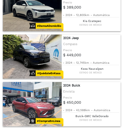
Precio
$ 389,000
-
2024
-
12,800km
-
Automática
Kia Ecatepec
ESTADO DE MÉXICO
2024 Jeep
Compass
Precio
$ 449,000
-
2024
-
12,745km
-
Automática
Kasa Naucalpan
ESTADO DE MÉXICO
2024 Buick
Envista
Precio
$ 450,000
-
2024
-
43,588km
-
Automática
Buick-GMC ValleDorado
ESTADO DE MÉXICO