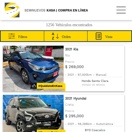
SEMINUEVOS
KASA | COMPRA EN LÍNEA
1256 Vehículos encontrados
Filtros
Orden
Vista
2021 Kia
Rio
Precio
$ 269,000
-
2021
-
67,000km
-
Manual
Honda Santa Clara
ESTADO DE MÉXICO
2021 Hyundai
Creta
Precio
$ 295,000
-
2021
-
56,366km
-
Automática
BYD Coacalco