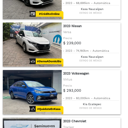
-
2023
-
68,695km
-
Automática
Kasa Naucalpan
ESTADO DE MÉXICO
2023 Nissan
Versa
Precio
$ 239,000
-
2023
-
74,160km
-
Automática
Kasa Naucalpan
ESTADO DE MÉXICO
2023 Volkswagen
Virtus
Precio
$ 293,000
-
2023
-
60,000km
-
Automática
Kia Ecatepec
ESTADO DE MÉXICO
2023 Chevrolet
Tracker