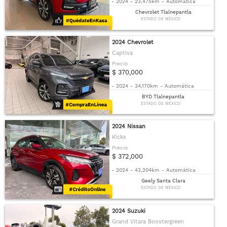
-
2024
-
23,475km
-
Automática
Chevrolet Tlalnepantla
ESTADO DE MÉXICO
2024 Chevrolet
Captiva
Precio
$ 370,000
-
2024
-
34,170km
-
Automática
BYD Tlalnepantla
ESTADO DE MÉXICO
2024 Nissan
Kicks
Precio
$ 372,000
-
2024
-
43,204km
-
Automática
Geely Santa Clara
ESTADO DE MÉXICO
2024 Suzuki
Grand Vitara Boostergreen