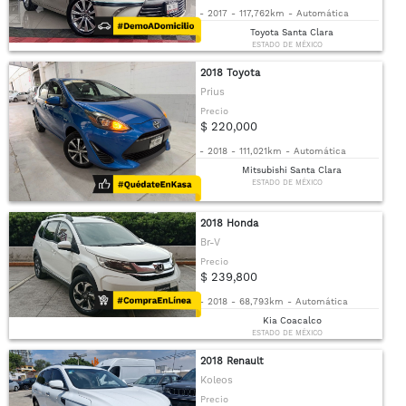
-
2017
-
117,762km
-
Automática
Toyota Santa Clara
ESTADO DE MÉXICO
2018 Toyota
Prius
Precio
$ 220,000
-
2018
-
111,021km
-
Automática
Mitsubishi Santa Clara
ESTADO DE MÉXICO
2018 Honda
Br-V
Precio
$ 239,800
-
2018
-
68,793km
-
Automática
Kia Coacalco
ESTADO DE MÉXICO
2018 Renault
Koleos
Precio