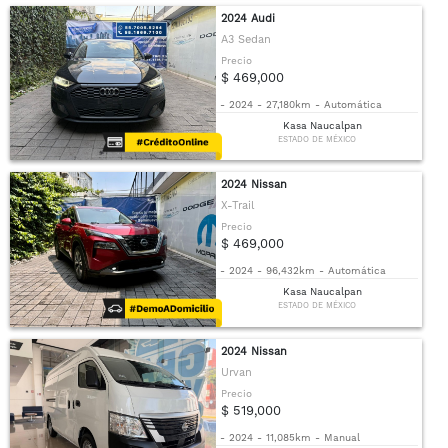
2024 Audi
A3 Sedan
Precio
$ 469,000
-
2024
-
27,180km
-
Automática
Kasa Naucalpan
ESTADO DE MÉXICO
2024 Nissan
X-Trail
Precio
$ 469,000
-
2024
-
96,432km
-
Automática
Kasa Naucalpan
ESTADO DE MÉXICO
2024 Nissan
Urvan
Precio
$ 519,000
-
2024
-
11,085km
-
Manual