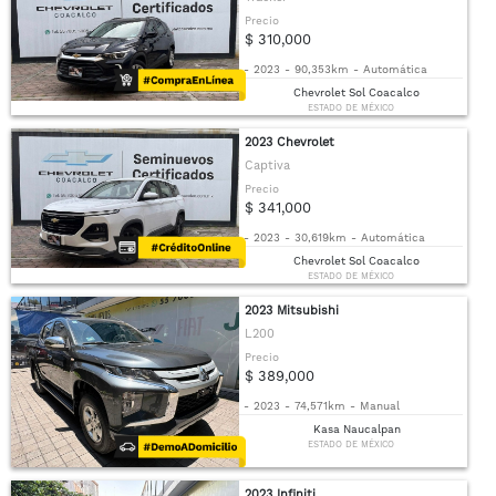
Precio
$ 310,000
-
2023
-
90,353km
-
Automática
Chevrolet Sol Coacalco
ESTADO DE MÉXICO
2023 Chevrolet
Captiva
Precio
$ 341,000
-
2023
-
30,619km
-
Automática
Chevrolet Sol Coacalco
ESTADO DE MÉXICO
2023 Mitsubishi
L200
Precio
$ 389,000
-
2023
-
74,571km
-
Manual
Kasa Naucalpan
ESTADO DE MÉXICO
2023 Infiniti