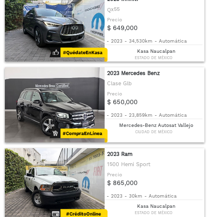
Qx55
Precio
$ 649,000
-
2023
-
34,530km
-
Automática
Kasa Naucalpan
ESTADO DE MÉXICO
2023 Mercedes Benz
Clase Glb
Precio
$ 650,000
-
2023
-
23,859km
-
Automática
Mercedes-Benz Autosat Vallejo
CIUDAD DE MÉXICO
2023 Ram
1500 Hemi Sport
Precio
$ 865,000
-
2023
-
30km
-
Automática
Kasa Naucalpan
ESTADO DE MÉXICO