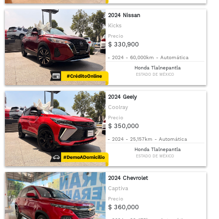
2024 Nissan
Kicks
Precio
$ 330,900
-
2024
-
60,000km
-
Automática
Honda Tlalnepantla
ESTADO DE MÉXICO
2024 Geely
Coolray
Precio
$ 350,000
-
2024
-
25,157km
-
Automática
Honda Tlalnepantla
ESTADO DE MÉXICO
2024 Chevrolet
Captiva
Precio
$ 360,000