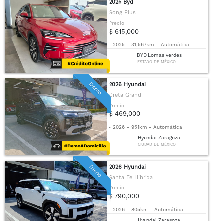
2025 Byd
Song Plus
Precio
$ 615,000
-
2025
-
31,567km
-
Automática
BYD Lomas verdes
ESTADO DE MÉXICO
Demo
2026 Hyundai
Creta Grand
Precio
$ 469,000
-
2026
-
951km
-
Automática
Hyundai Zaragoza
CIUDAD DE MÉXICO
Demo
2026 Hyundai
Santa Fe Híbrida
Precio
$ 790,000
-
2026
-
805km
-
Automática
Hyundai Zaragoza