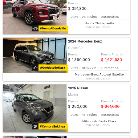
Precio
$ 391,800
-
2024
-
28,800km
-
Automática
Honda Tlalnepantla
ESTADO DE MÉXICO
2024 Mercedes Benz
Clase Gls
Precio
Precio Anterior
$ 1,350,000
$ 1,621,680
-
2024
-
18,427km
-
Automática
Mercedes-Benz Autosat Satélite
ESTADO DE MÉXICO
2025 Nissan
March
Precio
Precio Anterior
$ 250,000
$ 261,000
-
2025
-
45,755km
-
Automática
Mitsubishi Santa Clara
ESTADO DE MÉXICO