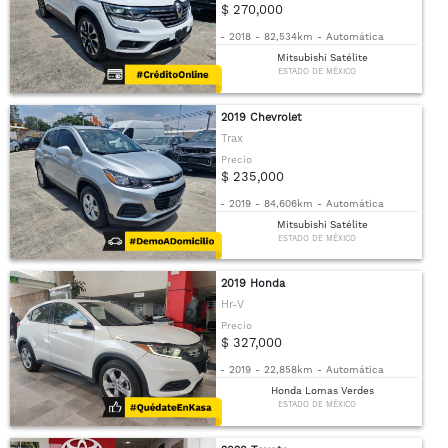
$ 270,000
-
2018
-
82,534km
-
Automática
Mitsubishi Satélite
ESTADO DE MÉXICO
2019 Chevrolet
Trax
Precio
$ 235,000
-
2019
-
84,606km
-
Automática
Mitsubishi Satélite
ESTADO DE MÉXICO
2019 Honda
Hr-V
Precio
$ 327,000
-
2019
-
22,858km
-
Automática
Honda Lomas Verdes
ESTADO DE MÉXICO