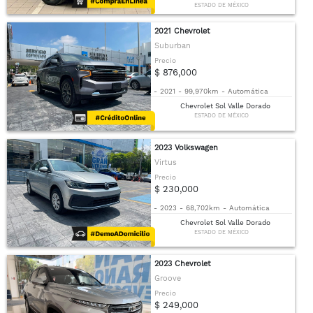
ESTADO DE MÉXICO
2021 Chevrolet
Suburban
Precio
$ 876,000
-
2021
-
99,970km
-
Automática
Chevrolet Sol Valle Dorado
ESTADO DE MÉXICO
2023 Volkswagen
Virtus
Precio
$ 230,000
-
2023
-
68,702km
-
Automática
Chevrolet Sol Valle Dorado
ESTADO DE MÉXICO
2023 Chevrolet
Groove
Precio
$ 249,000