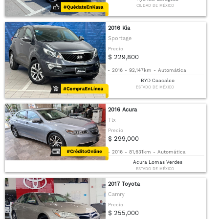
CIUDAD DE MÉXICO
2016 Kia
Sportage
Precio
$ 229,800
-
2016
-
92,147km
-
Automática
BYD Coacalco
ESTADO DE MÉXICO
2016 Acura
Tlx
Precio
$ 299,000
-
2016
-
81,631km
-
Automática
Acura Lomas Verdes
ESTADO DE MÉXICO
2017 Toyota
Camry
Precio
$ 255,000