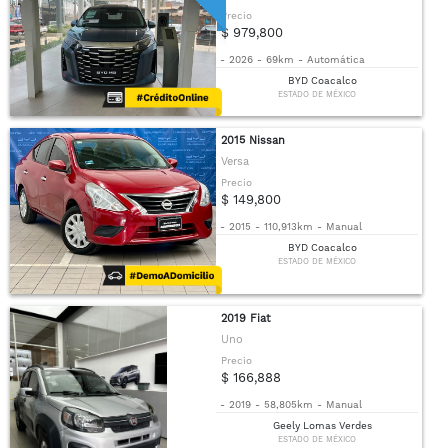
Precio
$ 979,800
-
2026
-
69km
-
Automática
BYD Coacalco
ESTADO DE MÉXICO
2015 Nissan
Versa
Precio
$ 149,800
-
2015
-
110,913km
-
Manual
BYD Coacalco
ESTADO DE MÉXICO
2019 Fiat
Uno
Precio
$ 166,888
-
2019
-
58,805km
-
Manual
Geely Lomas Verdes
ESTADO DE MÉXICO