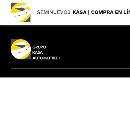
SEMINUEVOS
KASA | COMPRA EN LÍ