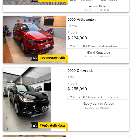
Hyundai Satélite
ESTADO DE MÉXICO
2020 Volkswagen
Vento
Precio
$ 224,900
-
2020
-
70,311km
-
Automática
GWM Coacalco
ESTADO DE MÉXICO
2020 Chevrolet
Trax
Precio
$ 255,999
-
2020
-
66,348km
-
Automática
Geely Lomas Verdes
ESTADO DE MÉXICO