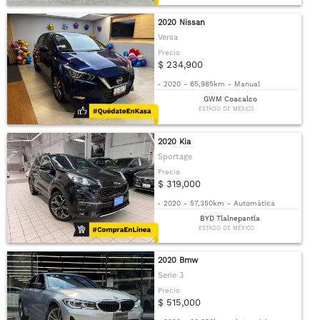
2020 Nissan
Versa
Precio
$ 234,900
-
2020
-
65,985km
-
Manual
GWM Coacalco
ESTADO DE MÉXICO
2020 Kia
Sportage
Precio
$ 319,000
-
2020
-
57,350km
-
Automática
BYD Tlalnepantla
ESTADO DE MÉXICO
2020 Bmw
Serie 3
Precio
$ 515,000