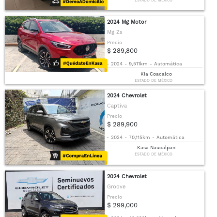
ESTADO DE MÉXICO
2024 Mg Motor
Mg Zs
Precio
$ 289,800
-
2024
-
9,511km
-
Automática
Kia Coacalco
ESTADO DE MÉXICO
2024 Chevrolet
Captiva
Precio
$ 289,900
-
2024
-
70,115km
-
Automática
Kasa Naucalpan
ESTADO DE MÉXICO
2024 Chevrolet
Groove
Precio
$ 299,000