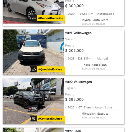
Precio
$ 309,000
-
2020
-
135,551km
-
Automática
Toyota Santa Clara
ESTADO DE MÉXICO
2021 Volkswagen
Saveiro
Precio
$ 205,000
-
2021
-
128,835km
-
Manual
Kasa Naucalpan
ESTADO DE MÉXICO
2022 Volkswagen
Tiguan
Precio
$ 395,000
-
2022
-
67,151km
-
Automática
Mitsubishi Satélite
ESTADO DE MÉXICO
2022 Jeep