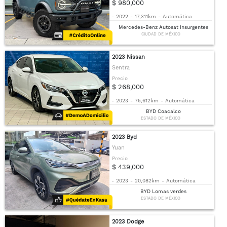
$ 980,000
-
2022
-
17,311km
-
Automática
Mercedes-Benz Autosat Insurgentes
CIUDAD DE MÉXICO
2023 Nissan
Sentra
Precio
$ 268,000
-
2023
-
75,612km
-
Automática
BYD Coacalco
ESTADO DE MÉXICO
2023 Byd
Yuan
Precio
$ 439,000
-
2023
-
20,082km
-
Automática
BYD Lomas verdes
ESTADO DE MÉXICO
2023 Dodge