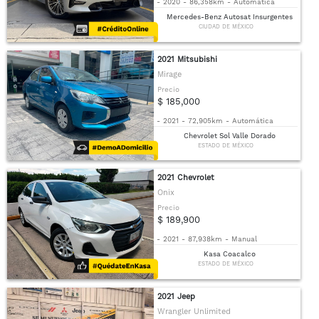
-
2020
-
86,358km
-
Automática
Mercedes-Benz Autosat Insurgentes
CIUDAD DE MÉXICO
2021 Mitsubishi
Mirage
Precio
$ 185,000
-
2021
-
72,905km
-
Automática
Chevrolet Sol Valle Dorado
ESTADO DE MÉXICO
2021 Chevrolet
Onix
Precio
$ 189,900
-
2021
-
87,938km
-
Manual
Kasa Coacalco
ESTADO DE MÉXICO
2021 Jeep
Wrangler Unlimited