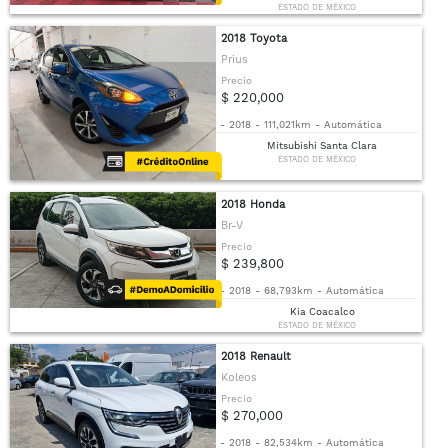
ESTADO DE MÉXICO
2018 Toyota
Prius
Precio
$ 220,000
-
2018
-
111,021km
-
Automática
Mitsubishi Santa Clara
ESTADO DE MÉXICO
2018 Honda
Br-V
Precio
$ 239,800
-
2018
-
68,793km
-
Automática
Kia Coacalco
ESTADO DE MÉXICO
2018 Renault
Koleos
Precio
$ 270,000
-
2018
-
82,534km
-
Automática