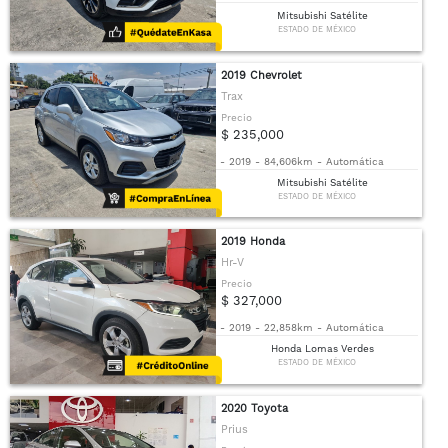
Mitsubishi Satélite
ESTADO DE MÉXICO
2019 Chevrolet
Trax
Precio
$ 235,000
-
2019
-
84,606km
-
Automática
Mitsubishi Satélite
ESTADO DE MÉXICO
2019 Honda
Hr-V
Precio
$ 327,000
-
2019
-
22,858km
-
Automática
Honda Lomas Verdes
ESTADO DE MÉXICO
2020 Toyota
Prius