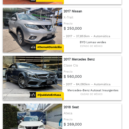
2017 Nissan
X-Trail
Precio
$ 250,000
-
2017
-
37,853km
-
Automática
BYD Lomas verdes
ESTADO DE MÉXICO
2017 Mercedes Benz
Clase Cls
Precio
$ 560,000
-
2017
-
64,093km
-
Automática
Mercedes-Benz Autosat Insurgentes
CIUDAD DE MÉXICO
2018 Seat
Ateca
Precio
$ 269,000