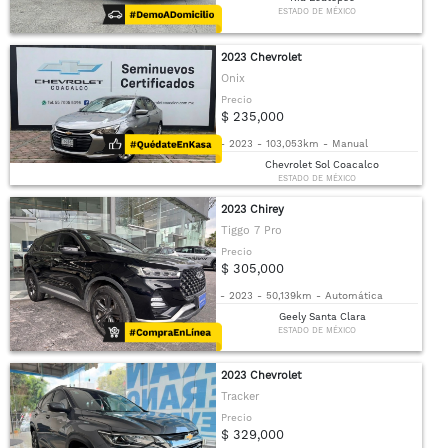
ESTADO DE MÉXICO
2023 Chevrolet
Onix
Precio
$ 235,000
-
2023
-
103,053km
-
Manual
Chevrolet Sol Coacalco
ESTADO DE MÉXICO
2023 Chirey
Tiggo 7 Pro
Precio
$ 305,000
-
2023
-
50,139km
-
Automática
Geely Santa Clara
ESTADO DE MÉXICO
2023 Chevrolet
Tracker
Precio
$ 329,000