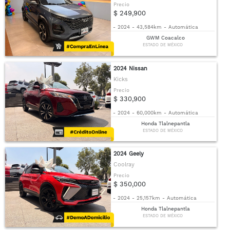
Precio
$ 249,900
-
2024
-
43,584km
-
Automática
GWM Coacalco
ESTADO DE MÉXICO
2024 Nissan
Kicks
Precio
$ 330,900
-
2024
-
60,000km
-
Automática
Honda Tlalnepantla
ESTADO DE MÉXICO
2024 Geely
Coolray
Precio
$ 350,000
-
2024
-
25,157km
-
Automática
Honda Tlalnepantla
ESTADO DE MÉXICO