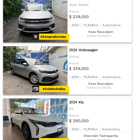
Aveo Sedan
Precio
$ 239,000
-
2024
-
70,938km
-
Automática
Kasa Naucalpan
ESTADO DE MÉXICO
2024 Volkswagen
Virtus
Precio
$ 259,000
-
2024
-
79,835km
-
Automática
Kasa Naucalpan
ESTADO DE MÉXICO
2024 Kia
K3
Precio
$ 260,000
-
2024
-
72,814km
-
Automática
Chevrolet Tlalnepantla