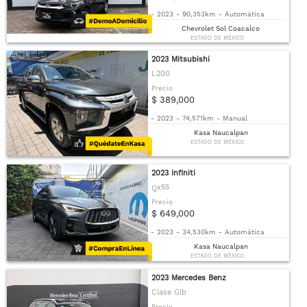
-
2023
-
90,353km
-
Automática
Chevrolet Sol Coacalco
ESTADO DE MÉXICO
2023 Mitsubishi
L200
Precio
$ 389,000
-
2023
-
74,571km
-
Manual
Kasa Naucalpan
ESTADO DE MÉXICO
2023 Infiniti
Qx55
Precio
$ 649,000
-
2023
-
34,530km
-
Automática
Kasa Naucalpan
ESTADO DE MÉXICO
2023 Mercedes Benz
Clase Glb
Precio