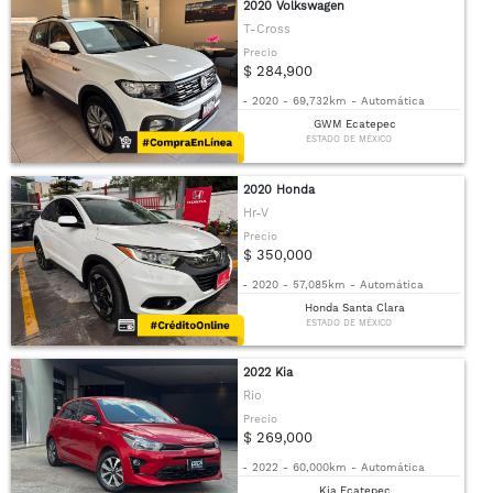
2020 Volkswagen
T-Cross
Precio
$ 284,900
-
2020
-
69,732km
-
Automática
GWM Ecatepec
ESTADO DE MÉXICO
2020 Honda
Hr-V
Precio
$ 350,000
-
2020
-
57,085km
-
Automática
Honda Santa Clara
ESTADO DE MÉXICO
2022 Kia
Rio
Precio
$ 269,000
-
2022
-
60,000km
-
Automática
Kia Ecatepec