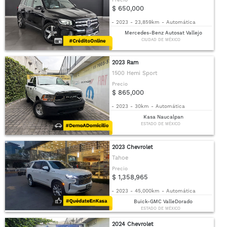
$ 650,000
-
2023
-
23,859km
-
Automática
Mercedes-Benz Autosat Vallejo
CIUDAD DE MÉXICO
2023 Ram
1500 Hemi Sport
Precio
$ 865,000
-
2023
-
30km
-
Automática
Kasa Naucalpan
ESTADO DE MÉXICO
2023 Chevrolet
Tahoe
Precio
$ 1,358,965
-
2023
-
45,000km
-
Automática
Buick-GMC ValleDorado
ESTADO DE MÉXICO
2024 Chevrolet