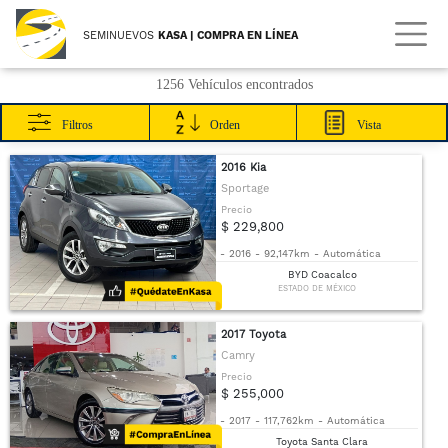
SEMINUEVOS
KASA | COMPRA EN LÍNEA
1256 Vehículos encontrados
Filtros
Orden
Vista
2016 Kia
Sportage
Precio
$ 229,800
-
2016
-
92,147km
-
Automática
BYD Coacalco
ESTADO DE MÉXICO
2017 Toyota
Camry
Precio
$ 255,000
-
2017
-
117,762km
-
Automática
Toyota Santa Clara