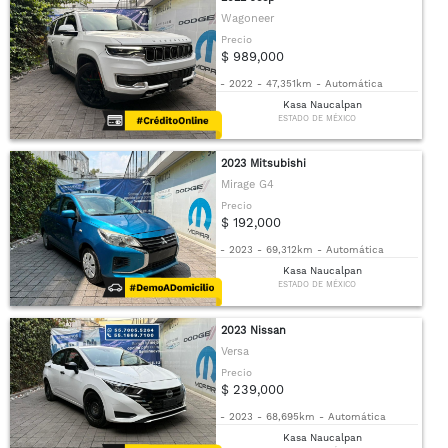
Wagoneer
Precio
$ 989,000
-
2022
-
47,351km
-
Automática
Kasa Naucalpan
ESTADO DE MÉXICO
2023 Mitsubishi
Mirage G4
Precio
$ 192,000
-
2023
-
69,312km
-
Automática
Kasa Naucalpan
ESTADO DE MÉXICO
2023 Nissan
Versa
Precio
$ 239,000
-
2023
-
68,695km
-
Automática
Kasa Naucalpan