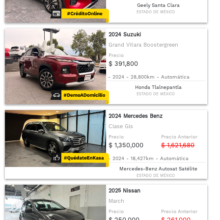
Geely Santa Clara
ESTADO DE MÉXICO
2024 Suzuki
Grand Vitara Boostergreen
Precio
$ 391,800
-
2024
-
28,800km
-
Automática
Honda Tlalnepantla
ESTADO DE MÉXICO
2024 Mercedes Benz
Clase Gls
Precio
Precio Anterior
$ 1,350,000
$ 1,621,680
-
2024
-
18,427km
-
Automática
Mercedes-Benz Autosat Satélite
ESTADO DE MÉXICO
2025 Nissan
March
Precio
Precio Anterior
$ 250,000
$ 261,000