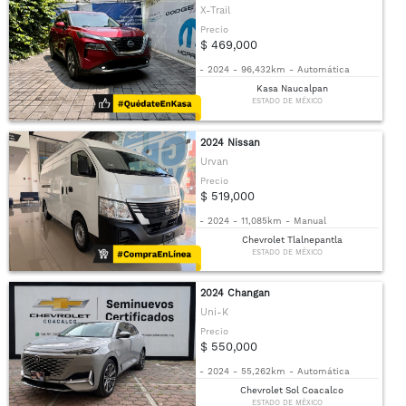
X-Trail
Precio
$ 469,000
-
2024
-
96,432km
-
Automática
Kasa Naucalpan
ESTADO DE MÉXICO
2024 Nissan
Urvan
Precio
$ 519,000
-
2024
-
11,085km
-
Manual
Chevrolet Tlalnepantla
ESTADO DE MÉXICO
2024 Changan
Uni-K
Precio
$ 550,000
-
2024
-
55,262km
-
Automática
Chevrolet Sol Coacalco
ESTADO DE MÉXICO