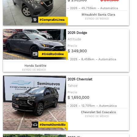
-
2025
-
45,755km
-
Automática
Mitsubishi Santa Clara
ESTADO DE MÉXICO
2025 Dodge
Attitude
Precio
$ 349,900
-
2025
-
6,458km
-
Automática
Honda Satélite
ESTADO DE MÉXICO
2025 Chevrolet
Tahoe
Precio
$ 1,650,000
-
2025
-
12,701km
-
Automática
Chevrolet Sol Coacalco
ESTADO DE MÉXICO