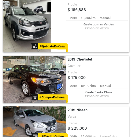
Precio
$ 166,888
-
2019
-
58,805km
-
Manual
Geely Lomas Verdes
ESTADO DE MÉXICO
2019 Chevrolet
Cavalier
Precio
$ 175,000
-
2019
-
104,197km
-
Manual
Geely Santa Clara
ESTADO DE MÉXICO
2019 Nissan
Versa
Precio
$ 225,000
-
2019
-
52,000km
-
Automática