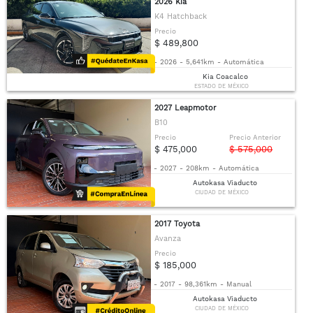
2026 Kia
K4 Hatchback
Precio
$ 489,800
-
2026
-
5,641km
-
Automática
Kia Coacalco
ESTADO DE MÉXICO
2027 Leapmotor
B10
Precio
Precio Anterior
$ 475,000
$ 575,000
-
2027
-
208km
-
Automática
Autokasa Viaducto
CIUDAD DE MÉXICO
2017 Toyota
Avanza
Precio
$ 185,000
-
2017
-
98,361km
-
Manual
Autokasa Viaducto
CIUDAD DE MÉXICO