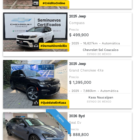
2025 Jeep
Compass
Precio
$ 499,900
-
2025
-
16,627km
-
Automática
Chevrolet Sol Coacalco
ESTADO DE MÉXICO
2025 Jeep
Grand Cherokee 4Xe
Precio
$ 1,395,000
-
2025
-
7,660km
-
Automática
Kasa Naucalpan
ESTADO DE MÉXICO
Demo
2026 Byd
Seal Ev
Precio
$ 888,800