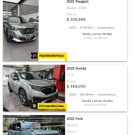
2022 Peugeot
Nuevo 2008
Precio
$ 309,999
-
2022
-
57,611km
-
Automática
Geely Lomas Verdes
ESTADO DE MÉXICO
2022 Honda
Cr-V
Precio
$ 469,000
-
2022
-
89,381km
-
Automática
Honda Lomas Verdes
ESTADO DE MÉXICO
2022 Ford
Bronco
Precio