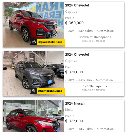
2024 Chevrolet
Captiva
Precio
$ 360,000
-
2024
-
23,475km
-
Automática
Chevrolet Tlalnepantla
ESTADO DE MÉXICO
2024 Chevrolet
Captiva
Precio
$ 370,000
-
2024
-
34,170km
-
Automática
BYD Tlalnepantla
ESTADO DE MÉXICO
2024 Nissan
Kicks
Precio
$ 372,000
-
2024
-
43,204km
-
Automática