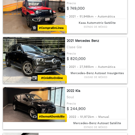
Precio
$ 749,000
-
2021
-
51,948km
-
Automática
Kasa Automotriz Satélite
ESTADO DE MÉXICO
2021 Mercedes Benz
Clase Gle
Precio
$ 820,000
-
2021
-
27,565km
-
Automática
Mercedes-Benz Autosat Insurgentes
CIUDAD DE MÉXICO
2022 Kia
Soul
Precio
$ 244,900
-
2022
-
51,972km
-
Manual
Mercedes-Benz Autosat Satélite
ESTADO DE MÉXICO