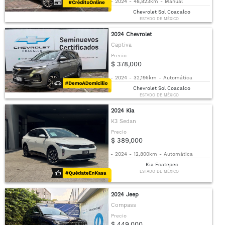
-
2024
-
48,823km
-
Manual
Chevrolet Sol Coacalco
ESTADO DE MÉXICO
2024 Chevrolet
Captiva
Precio
$ 378,000
-
2024
-
32,195km
-
Automática
Chevrolet Sol Coacalco
ESTADO DE MÉXICO
2024 Kia
K3 Sedan
Precio
$ 389,000
-
2024
-
12,800km
-
Automática
Kia Ecatepec
ESTADO DE MÉXICO
2024 Jeep
Compass
Precio
$ 449,000