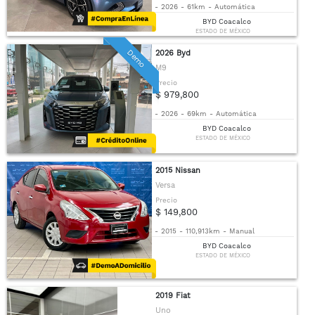
-
2026
-
61km
-
Automática
BYD Coacalco
ESTADO DE MÉXICO
Demo
2026 Byd
M9
Precio
$ 979,800
-
2026
-
69km
-
Automática
BYD Coacalco
ESTADO DE MÉXICO
2015 Nissan
Versa
Precio
$ 149,800
-
2015
-
110,913km
-
Manual
BYD Coacalco
ESTADO DE MÉXICO
2019 Fiat
Uno