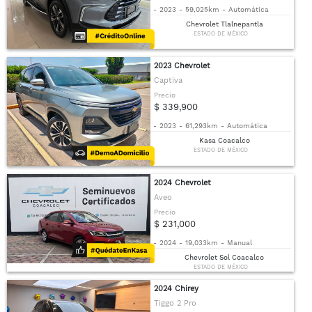
-
2023
-
59,025km
-
Automática
Chevrolet Tlalnepantla
ESTADO DE MÉXICO
2023 Chevrolet
Captiva
Precio
$ 339,900
-
2023
-
61,293km
-
Automática
Kasa Coacalco
ESTADO DE MÉXICO
2024 Chevrolet
Aveo
Precio
$ 231,000
-
2024
-
19,033km
-
Manual
Chevrolet Sol Coacalco
ESTADO DE MÉXICO
2024 Chirey
Tiggo 2 Pro