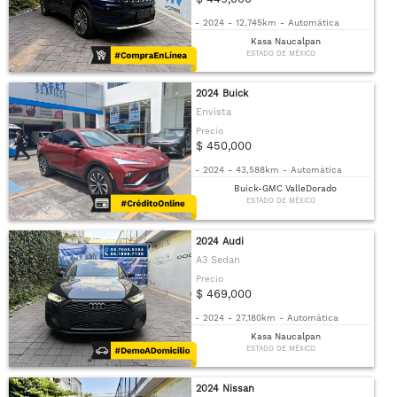
-
2024
-
12,745km
-
Automática
Kasa Naucalpan
ESTADO DE MÉXICO
2024 Buick
Envista
Precio
$ 450,000
-
2024
-
43,588km
-
Automática
Buick-GMC ValleDorado
ESTADO DE MÉXICO
2024 Audi
A3 Sedan
Precio
$ 469,000
-
2024
-
27,180km
-
Automática
Kasa Naucalpan
ESTADO DE MÉXICO
2024 Nissan