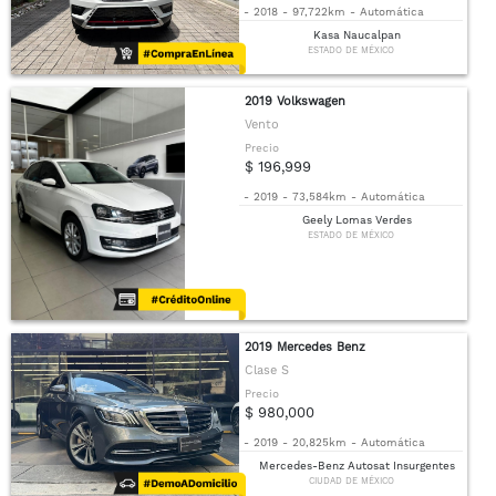
-
2018
-
97,722km
-
Automática
Kasa Naucalpan
ESTADO DE MÉXICO
2019 Volkswagen
Vento
Precio
$ 196,999
-
2019
-
73,584km
-
Automática
Geely Lomas Verdes
ESTADO DE MÉXICO
2019 Mercedes Benz
Clase S
Precio
$ 980,000
-
2019
-
20,825km
-
Automática
Mercedes-Benz Autosat Insurgentes
CIUDAD DE MÉXICO