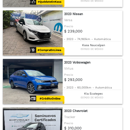
ESTADO DE MÉXICO
2023 Nissan
Versa
Precio
$ 239,000
-
2023
-
74,160km
-
Automática
Kasa Naucalpan
ESTADO DE MÉXICO
2023 Volkswagen
Virtus
Precio
$ 293,000
-
2023
-
60,000km
-
Automática
Kia Ecatepec
ESTADO DE MÉXICO
2023 Chevrolet
Tracker
Precio
$ 310,000