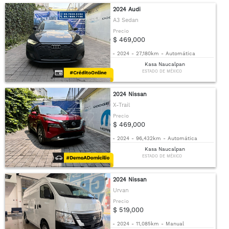
2024 Audi
A3 Sedan
Precio
$ 469,000
-
2024
-
27,180km
-
Automática
Kasa Naucalpan
ESTADO DE MÉXICO
2024 Nissan
X-Trail
Precio
$ 469,000
-
2024
-
96,432km
-
Automática
Kasa Naucalpan
ESTADO DE MÉXICO
2024 Nissan
Urvan
Precio
$ 519,000
-
2024
-
11,085km
-
Manual