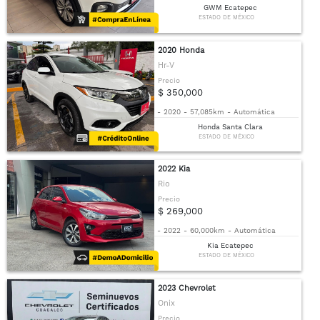
GWM Ecatepec
ESTADO DE MÉXICO
2020 Honda
Hr-V
Precio
$ 350,000
-
2020
-
57,085km
-
Automática
Honda Santa Clara
ESTADO DE MÉXICO
2022 Kia
Rio
Precio
$ 269,000
-
2022
-
60,000km
-
Automática
Kia Ecatepec
ESTADO DE MÉXICO
2023 Chevrolet
Onix
Precio