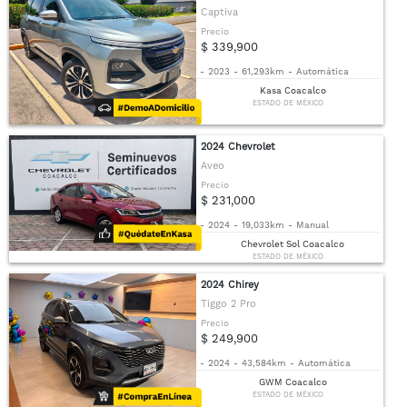
Captiva
Precio
$ 339,900
-
2023
-
61,293km
-
Automática
Kasa Coacalco
ESTADO DE MÉXICO
2024 Chevrolet
Aveo
Precio
$ 231,000
-
2024
-
19,033km
-
Manual
Chevrolet Sol Coacalco
ESTADO DE MÉXICO
2024 Chirey
Tiggo 2 Pro
Precio
$ 249,900
-
2024
-
43,584km
-
Automática
GWM Coacalco
ESTADO DE MÉXICO