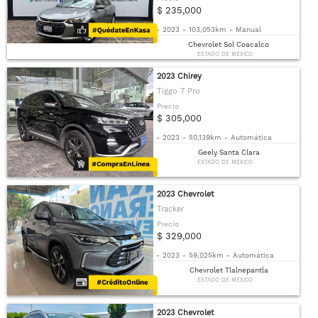
$ 235,000
-
2023
-
103,053km
-
Manual
Chevrolet Sol Coacalco
ESTADO DE MÉXICO
2023 Chirey
Tiggo 7 Pro
Precio
$ 305,000
-
2023
-
50,139km
-
Automática
Geely Santa Clara
ESTADO DE MÉXICO
2023 Chevrolet
Tracker
Precio
$ 329,000
-
2023
-
59,025km
-
Automática
Chevrolet Tlalnepantla
ESTADO DE MÉXICO
2023 Chevrolet