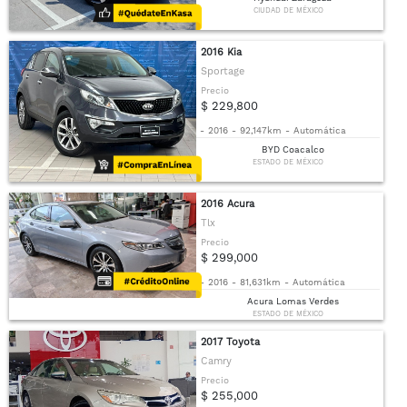
CIUDAD DE MÉXICO
2016 Kia
Sportage
Precio
$ 229,800
-
2016
-
92,147km
-
Automática
BYD Coacalco
ESTADO DE MÉXICO
2016 Acura
Tlx
Precio
$ 299,000
-
2016
-
81,631km
-
Automática
Acura Lomas Verdes
ESTADO DE MÉXICO
2017 Toyota
Camry
Precio
$ 255,000