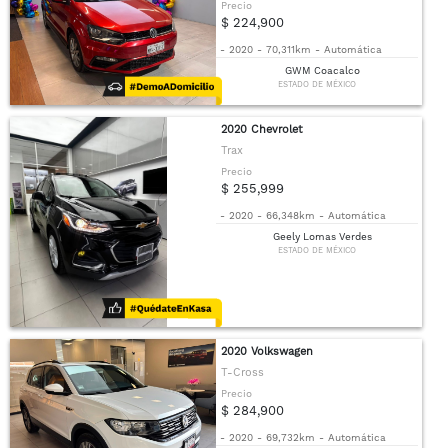
Precio
$ 224,900
-
2020
-
70,311km
-
Automática
GWM Coacalco
ESTADO DE MÉXICO
2020 Chevrolet
Trax
Precio
$ 255,999
-
2020
-
66,348km
-
Automática
Geely Lomas Verdes
ESTADO DE MÉXICO
2020 Volkswagen
T-Cross
Precio
$ 284,900
-
2020
-
69,732km
-
Automática