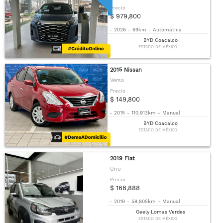
Precio
$ 979,800
-
2026
-
69km
-
Automática
BYD Coacalco
ESTADO DE MÉXICO
2015 Nissan
Versa
Precio
$ 149,800
-
2015
-
110,913km
-
Manual
BYD Coacalco
ESTADO DE MÉXICO
2019 Fiat
Uno
Precio
$ 166,888
-
2019
-
58,805km
-
Manual
Geely Lomas Verdes
ESTADO DE MÉXICO