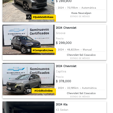
$ 289,900
-
2024
-
70,115km
-
Automática
Kasa Naucalpan
ESTADO DE MÉXICO
2024 Chevrolet
Groove
Precio
$ 299,000
-
2024
-
48,823km
-
Manual
Chevrolet Sol Coacalco
ESTADO DE MÉXICO
2024 Chevrolet
Captiva
Precio
$ 378,000
-
2024
-
32,195km
-
Automática
Chevrolet Sol Coacalco
ESTADO DE MÉXICO
2024 Kia
K3 Sedan