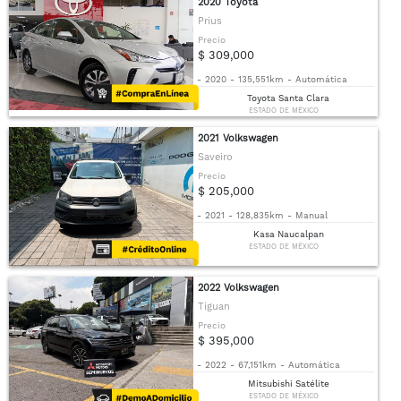
2020 Toyota
Prius
Precio
$ 309,000
-
2020
-
135,551km
-
Automática
Toyota Santa Clara
ESTADO DE MÉXICO
2021 Volkswagen
Saveiro
Precio
$ 205,000
-
2021
-
128,835km
-
Manual
Kasa Naucalpan
ESTADO DE MÉXICO
2022 Volkswagen
Tiguan
Precio
$ 395,000
-
2022
-
67,151km
-
Automática
Mitsubishi Satélite
ESTADO DE MÉXICO