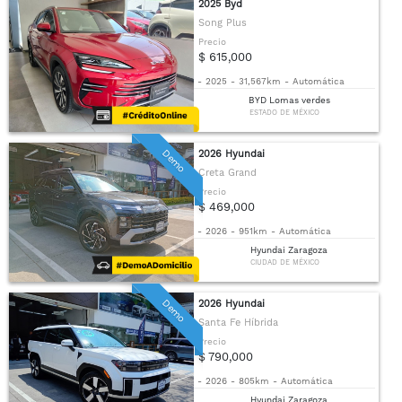
2025 Byd
Song Plus
Precio
$ 615,000
-
2025
-
31,567km
-
Automática
BYD Lomas verdes
ESTADO DE MÉXICO
Demo
2026 Hyundai
Creta Grand
Precio
$ 469,000
-
2026
-
951km
-
Automática
Hyundai Zaragoza
CIUDAD DE MÉXICO
Demo
2026 Hyundai
Santa Fe Híbrida
Precio
$ 790,000
-
2026
-
805km
-
Automática
Hyundai Zaragoza