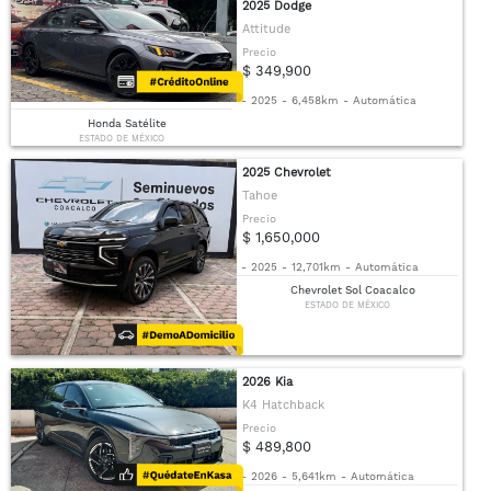
2025 Dodge
Attitude
Precio
$ 349,900
-
2025
-
6,458km
-
Automática
Honda Satélite
ESTADO DE MÉXICO
2025 Chevrolet
Tahoe
Precio
$ 1,650,000
-
2025
-
12,701km
-
Automática
Chevrolet Sol Coacalco
ESTADO DE MÉXICO
2026 Kia
K4 Hatchback
Precio
$ 489,800
-
2026
-
5,641km
-
Automática