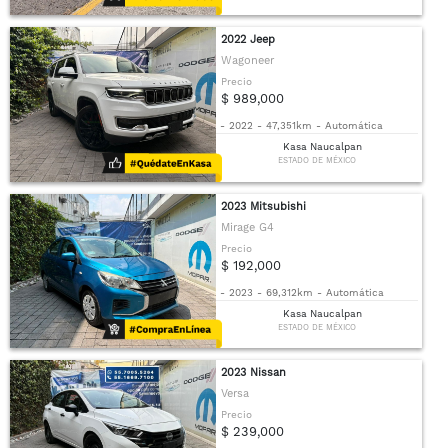
2022 Jeep
Wagoneer
Precio
$ 989,000
-
2022
-
47,351km
-
Automática
Kasa Naucalpan
ESTADO DE MÉXICO
2023 Mitsubishi
Mirage G4
Precio
$ 192,000
-
2023
-
69,312km
-
Automática
Kasa Naucalpan
ESTADO DE MÉXICO
2023 Nissan
Versa
Precio
$ 239,000