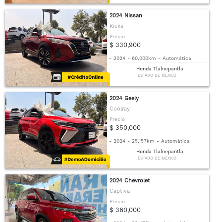
2024 Nissan
Kicks
Precio
$ 330,900
-
2024
-
60,000km
-
Automática
Honda Tlalnepantla
ESTADO DE MÉXICO
2024 Geely
Coolray
Precio
$ 350,000
-
2024
-
25,157km
-
Automática
Honda Tlalnepantla
ESTADO DE MÉXICO
2024 Chevrolet
Captiva
Precio
$ 360,000