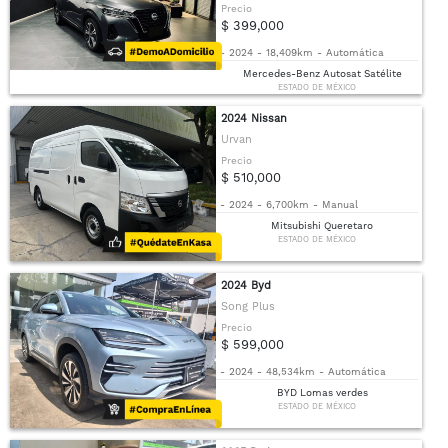
Precio
$ 399,000
-
2024
-
18,409km
-
Automática
Mercedes-Benz Autosat Satélite
ESTADO DE MÉXICO
2024 Nissan
Urvan
Precio
$ 510,000
-
2024
-
6,700km
-
Manual
Mitsubishi Queretaro
ESTADO DE MÉXICO
2024 Byd
Song Plus
Precio
$ 599,000
-
2024
-
48,534km
-
Automática
BYD Lomas verdes
ESTADO DE MÉXICO