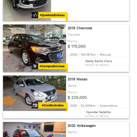
2019 Chevrolet
Cavalier
Precio
$ 175,000
-
2019
-
104,197km
-
Manual
Geely Santa Clara
ESTADO DE MÉXICO
2019 Nissan
Versa
Precio
$ 225,000
-
2019
-
52,000km
-
Automática
Hyundai Satélite
ESTADO DE MÉXICO
2020 Volkswagen
Vento