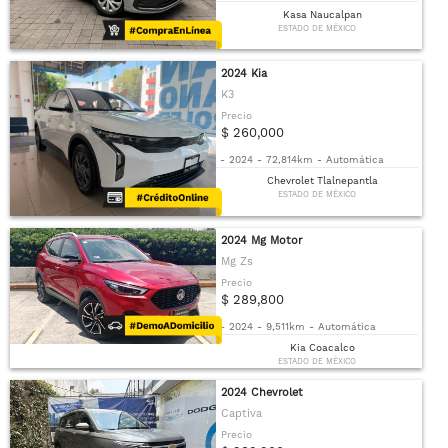
Kasa Naucalpan
ESTADO DE MÉXICO
2024 Kia
K3
Precio
$ 260,000
-
2024
-
72,814km
-
Automática
Chevrolet Tlalnepantla
ESTADO DE MÉXICO
2024 Mg Motor
Mg Zs
Precio
$ 289,800
-
2024
-
9,511km
-
Automática
Kia Coacalco
ESTADO DE MÉXICO
2024 Chevrolet
Captiva
Precio