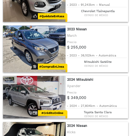
-
2023
-
91,243km
-
Manual
Chevrolet Tlalnepantla
ESTADO DE MÉXICO
2023 Nissan
March
Precio
$ 255,000
-
2023
-
36,102km
-
Automática
Mitsubishi Satélite
ESTADO DE MÉXICO
2024 Mitsubishi
Xpander
Precio
$ 349,000
-
2024
-
27,804km
-
Automática
Toyota Santa Clara
ESTADO DE MÉXICO
2024 Nissan
Kicks