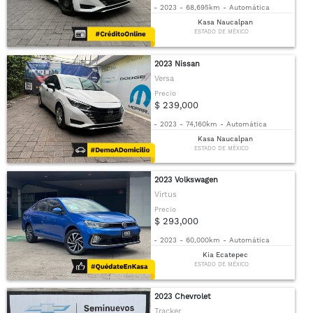
-
2023
-
68,695km
-
Automática
Kasa Naucalpan
ESTADO DE MÉXICO
2023 Nissan
Versa
Precio
$ 239,000
-
2023
-
74,160km
-
Automática
Kasa Naucalpan
ESTADO DE MÉXICO
2023 Volkswagen
Virtus
Precio
$ 293,000
-
2023
-
60,000km
-
Automática
Kia Ecatepec
ESTADO DE MÉXICO
2023 Chevrolet
Tracker