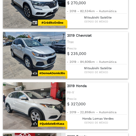
$ 270,000
-
2018
-
82,534km
-
Automática
Mitsubishi Satélite
ESTADO DE MÉXICO
2019 Chevrolet
Trax
Precio
$ 235,000
-
2019
-
84,606km
-
Automática
Mitsubishi Satélite
ESTADO DE MÉXICO
2019 Honda
Hr-V
Precio
$ 327,000
-
2019
-
22,858km
-
Automática
Honda Lomas Verdes
ESTADO DE MÉXICO