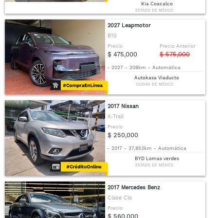
Kia Coacalco
ESTADO DE MÉXICO
2027 Leapmotor
B10
Precio
Precio Anterior
$ 475,000
$ 575,000
-
2027
-
208km
-
Automática
Autokasa Viaducto
CIUDAD DE MÉXICO
2017 Nissan
X-Trail
Precio
$ 250,000
-
2017
-
37,853km
-
Automática
BYD Lomas verdes
ESTADO DE MÉXICO
2017 Mercedes Benz
Clase Cls
Precio
$ 560,000