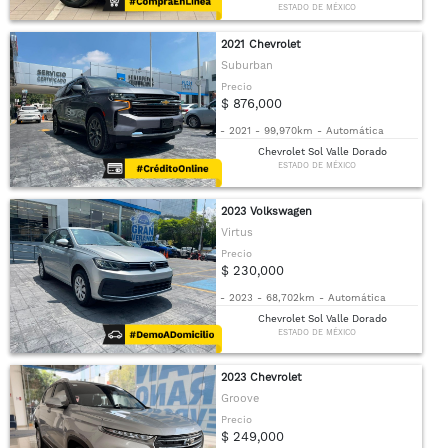
ESTADO DE MÉXICO
2021 Chevrolet
Suburban
Precio
$ 876,000
-
2021
-
99,970km
-
Automática
Chevrolet Sol Valle Dorado
ESTADO DE MÉXICO
2023 Volkswagen
Virtus
Precio
$ 230,000
-
2023
-
68,702km
-
Automática
Chevrolet Sol Valle Dorado
ESTADO DE MÉXICO
2023 Chevrolet
Groove
Precio
$ 249,000