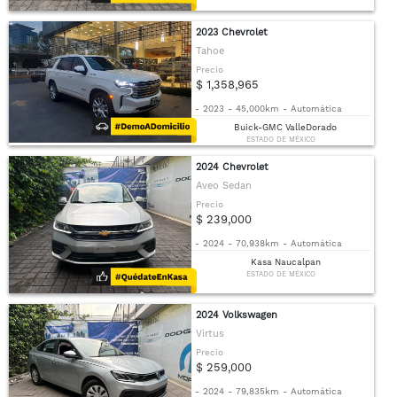
2023 Chevrolet
Tahoe
Precio
$ 1,358,965
-
2023
-
45,000km
-
Automática
Buick-GMC ValleDorado
ESTADO DE MÉXICO
2024 Chevrolet
Aveo Sedan
Precio
$ 239,000
-
2024
-
70,938km
-
Automática
Kasa Naucalpan
ESTADO DE MÉXICO
2024 Volkswagen
Virtus
Precio
$ 259,000
-
2024
-
79,835km
-
Automática