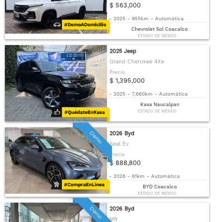
$ 563,000
-
2025
-
955km
-
Automática
Chevrolet Sol Coacalco
ESTADO DE MÉXICO
2025 Jeep
Grand Cherokee 4Xe
Precio
$ 1,395,000
-
2025
-
7,660km
-
Automática
Kasa Naucalpan
ESTADO DE MÉXICO
Demo
2026 Byd
Seal Ev
Precio
$ 888,800
-
2026
-
61km
-
Automática
BYD Coacalco
ESTADO DE MÉXICO
Demo
2026 Byd
M9