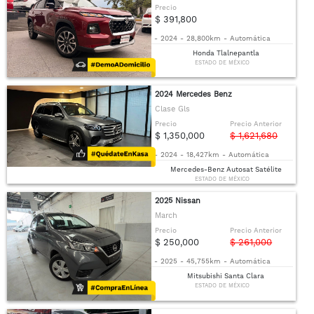
Precio
$ 391,800
-
2024
-
28,800km
-
Automática
Honda Tlalnepantla
ESTADO DE MÉXICO
2024 Mercedes Benz
Clase Gls
Precio
Precio Anterior
$ 1,350,000
$ 1,621,680
-
2024
-
18,427km
-
Automática
Mercedes-Benz Autosat Satélite
ESTADO DE MÉXICO
2025 Nissan
March
Precio
Precio Anterior
$ 250,000
$ 261,000
-
2025
-
45,755km
-
Automática
Mitsubishi Santa Clara
ESTADO DE MÉXICO