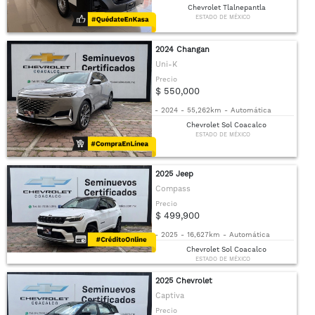
Chevrolet Tlalnepantla
ESTADO DE MÉXICO
2024 Changan
Uni-K
Precio
$ 550,000
-
2024
-
55,262km
-
Automática
Chevrolet Sol Coacalco
ESTADO DE MÉXICO
2025 Jeep
Compass
Precio
$ 499,900
-
2025
-
16,627km
-
Automática
Chevrolet Sol Coacalco
ESTADO DE MÉXICO
2025 Chevrolet
Captiva
Precio