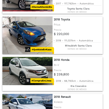
-
2017
-
117,762km
-
Automática
Toyota Santa Clara
ESTADO DE MÉXICO
2018 Toyota
Prius
Precio
$ 220,000
-
2018
-
111,021km
-
Automática
Mitsubishi Santa Clara
ESTADO DE MÉXICO
2018 Honda
Br-V
Precio
$ 239,800
-
2018
-
68,793km
-
Automática
Kia Coacalco
ESTADO DE MÉXICO
2018 Renault
Koleos
Precio