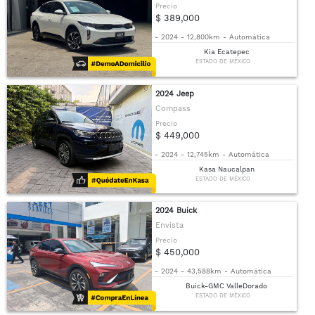
Precio
$ 389,000
-
2024
-
12,800km
-
Automática
Kia Ecatepec
ESTADO DE MÉXICO
2024 Jeep
Compass
Precio
$ 449,000
-
2024
-
12,745km
-
Automática
Kasa Naucalpan
ESTADO DE MÉXICO
2024 Buick
Envista
Precio
$ 450,000
-
2024
-
43,588km
-
Automática
Buick-GMC ValleDorado
ESTADO DE MÉXICO