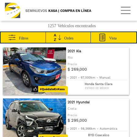
SEMINUEVOS
KASA | COMPRA EN LÍNEA
1257 Vehículos encontrados
Filtros
Orden
Vista
2021 Kia
Rio
Precio
$ 269,000
-
2021
-
67,000km
-
Manual
Honda Santa Clara
ESTADO DE MÉXICO
2021 Hyundai
Creta
Precio
$ 295,000
-
2021
-
56,366km
-
Automática
BYD Coacalco