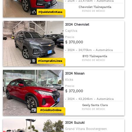
-
2024
-
23,475km
-
Automática
Chevrolet Tlalnepantla
ESTADO DE MÉXICO
2024 Chevrolet
Captiva
Precio
$ 370,000
-
2024
-
34,170km
-
Automática
BYD Tlalnepantla
ESTADO DE MÉXICO
2024 Nissan
Kicks
Precio
$ 372,000
-
2024
-
43,204km
-
Automática
Geely Santa Clara
ESTADO DE MÉXICO
2024 Suzuki
Grand Vitara Boostergreen