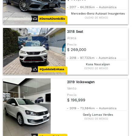
-
2017
-
64,093km
-
Automática
Mercedes-Benz Autosat Insurgentes
CIUDAD DE MÉXICO
2018 Seat
Ateca
Precio
$ 269,000
-
2018
-
97,722km
-
Automática
Kasa Naucalpan
ESTADO DE MÉXICO
2019 Volkswagen
Vento
Precio
$ 196,999
-
2019
-
73,584km
-
Automática
Geely Lomas Verdes
ESTADO DE MÉXICO