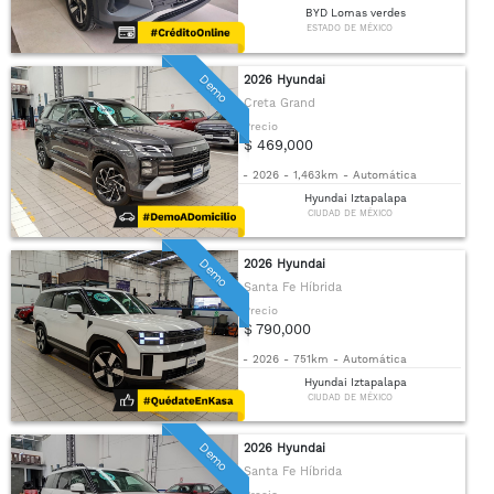
BYD Lomas verdes
ESTADO DE MÉXICO
Demo
2026 Hyundai
Creta Grand
Precio
$ 469,000
-
2026
-
1,463km
-
Automática
Hyundai Iztapalapa
CIUDAD DE MÉXICO
Demo
2026 Hyundai
Santa Fe Híbrida
Precio
$ 790,000
-
2026
-
751km
-
Automática
Hyundai Iztapalapa
CIUDAD DE MÉXICO
Demo
2026 Hyundai
Santa Fe Híbrida