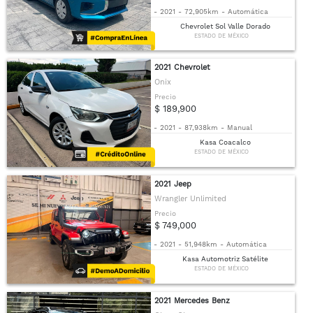
-
2021
-
72,905km
-
Automática
Chevrolet Sol Valle Dorado
ESTADO DE MÉXICO
2021 Chevrolet
Onix
Precio
$ 189,900
-
2021
-
87,938km
-
Manual
Kasa Coacalco
ESTADO DE MÉXICO
2021 Jeep
Wrangler Unlimited
Precio
$ 749,000
-
2021
-
51,948km
-
Automática
Kasa Automotriz Satélite
ESTADO DE MÉXICO
2021 Mercedes Benz