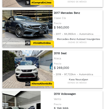
ESTADO DE MÉXICO
2017 Mercedes Benz
Clase Cls
Precio
$ 560,000
-
2017
-
64,093km
-
Automática
Mercedes-Benz Autosat Insurgentes
CIUDAD DE MÉXICO
2018 Seat
Ateca
Precio
$ 269,000
-
2018
-
97,722km
-
Automática
Kasa Naucalpan
ESTADO DE MÉXICO
2019 Volkswagen
Vento
Precio
$ 196,999