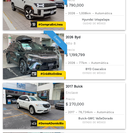
Precio
$ 790,000
-
2026
-
1,008km
-
Automática
Hyundai Iztapalapa
CIUDAD DE MÉXICO
Demo
2026 Byd
Atto 8
Precio
$ 1,199,799
-
2026
-
77km
-
Automática
BYD Coacalco
ESTADO DE MÉXICO
2017 Buick
Enclave
Precio
$ 270,000
-
2017
-
76,734km
-
Automática
Buick-GMC ValleDorado
ESTADO DE MÉXICO