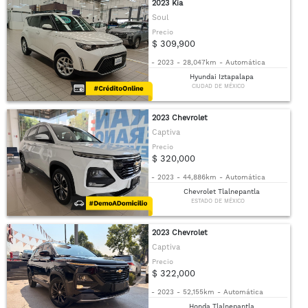
2023 Kia
Soul
Precio
$ 309,900
-
2023
-
28,047km
-
Automática
Hyundai Iztapalapa
CIUDAD DE MÉXICO
2023 Chevrolet
Captiva
Precio
$ 320,000
-
2023
-
44,886km
-
Automática
Chevrolet Tlalnepantla
ESTADO DE MÉXICO
2023 Chevrolet
Captiva
Precio
$ 322,000
-
2023
-
52,155km
-
Automática
Honda Tlalnepantla