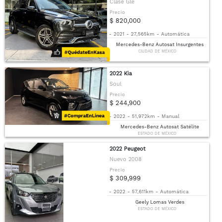
Clase Gle
Precio
$ 820,000
-
2021
-
27,565km
-
Automática
Mercedes-Benz Autosat Insurgentes
CIUDAD DE MÉXICO
2022 Kia
Soul
Precio
$ 244,900
-
2022
-
51,972km
-
Manual
Mercedes-Benz Autosat Satélite
ESTADO DE MÉXICO
2022 Peugeot
Nuevo 2008
Precio
$ 309,999
-
2022
-
57,611km
-
Automática
Geely Lomas Verdes
ESTADO DE MÉXICO