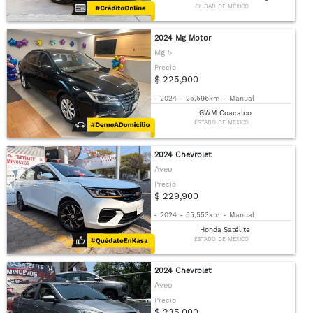
CIUDAD DE MÉXICO
2024 Mg Motor
Mg 5
Precio
$ 225,900
-
2024
-
25,596km
-
Manual
GWM Coacalco
ESTADO DE MÉXICO
2024 Chevrolet
Aveo
Precio
$ 229,900
-
2024
-
55,553km
-
Manual
Honda Satélite
ESTADO DE MÉXICO
2024 Chevrolet
Aveo
Precio
$ 235,000