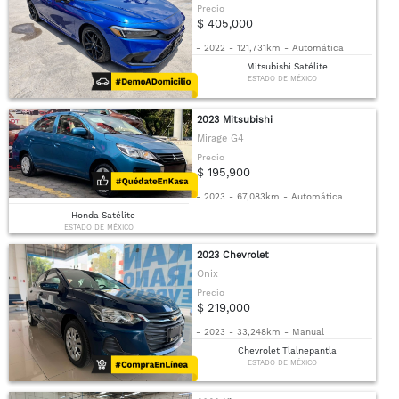
Precio
$ 405,000
-
2022
-
121,731km
-
Automática
Mitsubishi Satélite
ESTADO DE MÉXICO
2023 Mitsubishi
Mirage G4
Precio
$ 195,900
-
2023
-
67,083km
-
Automática
Honda Satélite
ESTADO DE MÉXICO
2023 Chevrolet
Onix
Precio
$ 219,000
-
2023
-
33,248km
-
Manual
Chevrolet Tlalnepantla
ESTADO DE MÉXICO