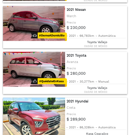
ESTADO DE MÉXICO
2021 Nissan
March
Precio
$ 230,000
-
2021
-
66,783km
-
Automática
Toyota Vallejo
CIUDAD DE MÉXICO
2021 Toyota
Avanza
Precio
$ 280,000
-
2021
-
30,277km
-
Manual
Toyota Vallejo
CIUDAD DE MÉXICO
2021 Hyundai
Creta
Precio
$ 289,900
-
2021
-
86,328km
-
Automática
Kasa Coacalco