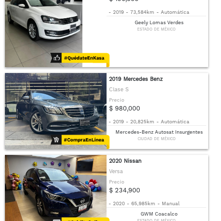
-
2019
-
73,584km
-
Automática
Geely Lomas Verdes
ESTADO DE MÉXICO
2019 Mercedes Benz
Clase S
Precio
$ 980,000
-
2019
-
20,825km
-
Automática
Mercedes-Benz Autosat Insurgentes
CIUDAD DE MÉXICO
2020 Nissan
Versa
Precio
$ 234,900
-
2020
-
65,985km
-
Manual
GWM Coacalco
ESTADO DE MÉXICO