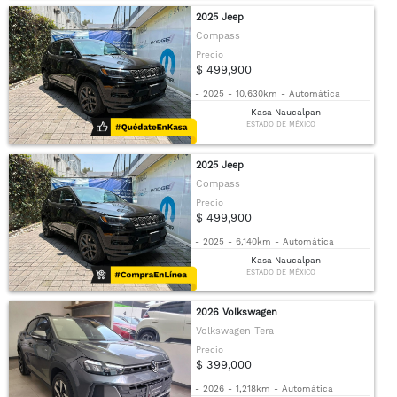
2025 Jeep
Compass
Precio
$ 499,900
-
2025
-
10,630km
-
Automática
Kasa Naucalpan
ESTADO DE MÉXICO
2025 Jeep
Compass
Precio
$ 499,900
-
2025
-
6,140km
-
Automática
Kasa Naucalpan
ESTADO DE MÉXICO
2026 Volkswagen
Volkswagen Tera
Precio
$ 399,000
-
2026
-
1,218km
-
Automática