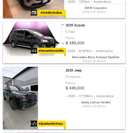
-
2025
-
7,151km
-
Automática
GWM Coacalco
ESTADO DE MÉXICO
2025 Suzuki
Ertiga
Precio
$ 385,000
-
2025
-
8,767km
-
Automática
Mercedes-Benz Autosat Satélite
ESTADO DE MÉXICO
2025 Jeep
Compass
Precio
$ 495,000
-
2025
-
17,709km
-
Automática
Geely Lomas Verdes
ESTADO DE MÉXICO