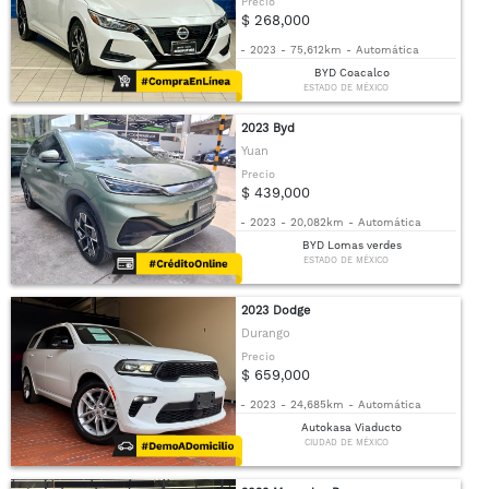
Precio
$ 268,000
-
2023
-
75,612km
-
Automática
BYD Coacalco
ESTADO DE MÉXICO
2023 Byd
Yuan
Precio
$ 439,000
-
2023
-
20,082km
-
Automática
BYD Lomas verdes
ESTADO DE MÉXICO
2023 Dodge
Durango
Precio
$ 659,000
-
2023
-
24,685km
-
Automática
Autokasa Viaducto
CIUDAD DE MÉXICO