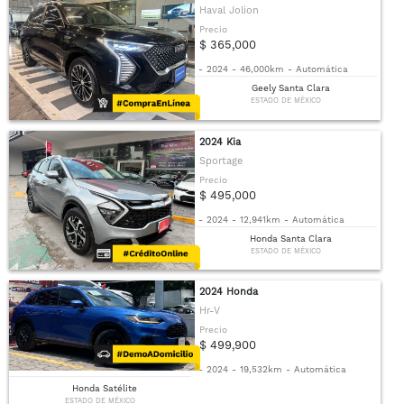
Haval Jolion
Precio
$ 365,000
-
2024
-
46,000km
-
Automática
Geely Santa Clara
ESTADO DE MÉXICO
2024 Kia
Sportage
Precio
$ 495,000
-
2024
-
12,941km
-
Automática
Honda Santa Clara
ESTADO DE MÉXICO
2024 Honda
Hr-V
Precio
$ 499,900
-
2024
-
19,532km
-
Automática
Honda Satélite
ESTADO DE MÉXICO