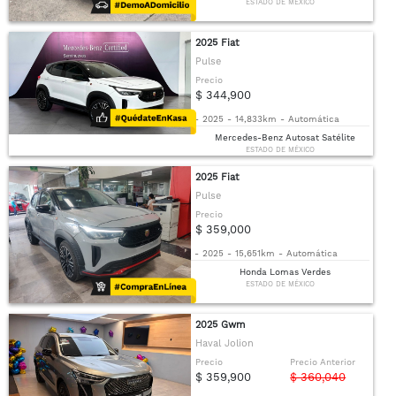
ESTADO DE MÉXICO
2025 Fiat
Pulse
Precio
$ 344,900
-
2025
-
14,833km
-
Automática
Mercedes-Benz Autosat Satélite
ESTADO DE MÉXICO
2025 Fiat
Pulse
Precio
$ 359,000
-
2025
-
15,651km
-
Automática
Honda Lomas Verdes
ESTADO DE MÉXICO
2025 Gwm
Haval Jolion
Precio
Precio Anterior
$ 359,900
$ 360,040