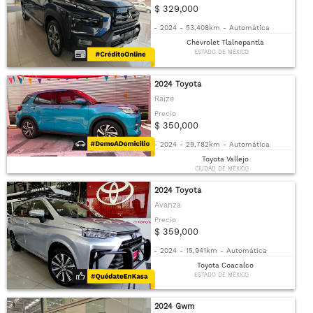
$ 329,000
-
2024
-
53,408km
-
Automática
Chevrolet Tlalnepantla
ESTADO DE MÉXICO
2024 Toyota
Raize
Precio
$ 350,000
-
2024
-
29,782km
-
Automática
Toyota Vallejo
CIUDAD DE MÉXICO
2024 Toyota
Avanza
Precio
$ 359,000
-
2024
-
15,941km
-
Automática
Toyota Coacalco
ESTADO DE MÉXICO
2024 Gwm