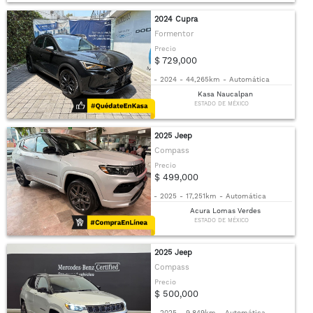
2024 Cupra
Formentor
Precio
$ 729,000
-
2024
-
44,265km
-
Automática
Kasa Naucalpan
ESTADO DE MÉXICO
2025 Jeep
Compass
Precio
$ 499,000
-
2025
-
17,251km
-
Automática
Acura Lomas Verdes
ESTADO DE MÉXICO
2025 Jeep
Compass
Precio
$ 500,000
-
2025
-
9,849km
-
Automática