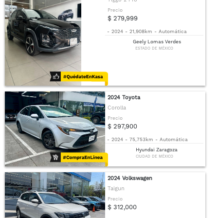
Precio
$ 279,999
-
2024
-
21,908km
-
Automática
Geely Lomas Verdes
ESTADO DE MÉXICO
2024 Toyota
Corolla
Precio
$ 297,900
-
2024
-
75,753km
-
Automática
Hyundai Zaragoza
CIUDAD DE MÉXICO
2024 Volkswagen
Taigun
Precio
$ 312,000