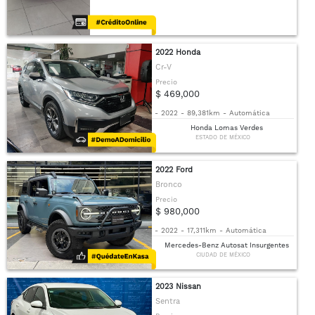
2022 Honda
Cr-V
Precio
$ 469,000
-
2022
-
89,381km
-
Automática
Honda Lomas Verdes
ESTADO DE MÉXICO
2022 Ford
Bronco
Precio
$ 980,000
-
2022
-
17,311km
-
Automática
Mercedes-Benz Autosat Insurgentes
CIUDAD DE MÉXICO
2023 Nissan
Sentra