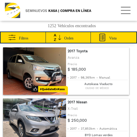
SEMINUEVOS
KASA | COMPRA EN LÍNEA
1252 Vehículos encontrados
Filtros
Orden
Vista
2017 Toyota
Avanza
Precio
$ 185,000
-
2017
-
98,361km
-
Manual
Autokasa Viaducto
CIUDAD DE MÉXICO
2017 Nissan
X-Trail
Precio
$ 250,000
-
2017
-
37,853km
-
Automática
BYD Lomas verdes