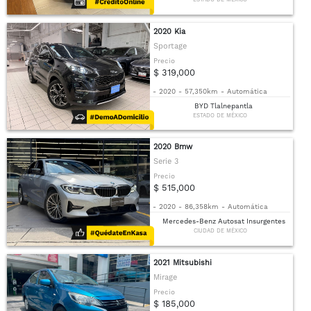
2020 Kia
Sportage
Precio
$ 319,000
-
2020
-
57,350km
-
Automática
BYD Tlalnepantla
ESTADO DE MÉXICO
2020 Bmw
Serie 3
Precio
$ 515,000
-
2020
-
86,358km
-
Automática
Mercedes-Benz Autosat Insurgentes
CIUDAD DE MÉXICO
2021 Mitsubishi
Mirage
Precio
$ 185,000