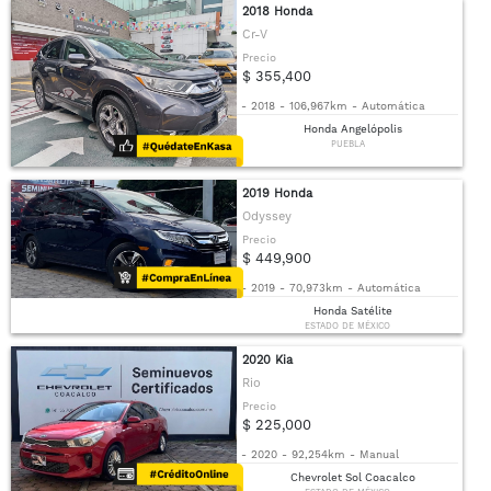
2018 Honda
Cr-V
Precio
$ 355,400
-
2018
-
106,967km
-
Automática
Honda Angelópolis
PUEBLA
2019 Honda
Odyssey
Precio
$ 449,900
-
2019
-
70,973km
-
Automática
Honda Satélite
ESTADO DE MÉXICO
2020 Kia
Rio
Precio
$ 225,000
-
2020
-
92,254km
-
Manual
Chevrolet Sol Coacalco