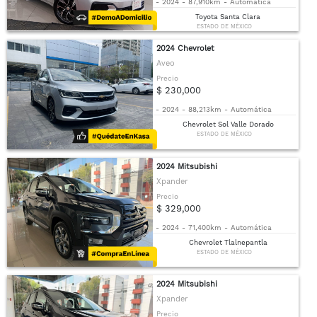
-
2024
-
87,910km
-
Automática
Toyota Santa Clara
ESTADO DE MÉXICO
2024 Chevrolet
Aveo
Precio
$ 230,000
-
2024
-
88,213km
-
Automática
Chevrolet Sol Valle Dorado
ESTADO DE MÉXICO
2024 Mitsubishi
Xpander
Precio
$ 329,000
-
2024
-
71,400km
-
Automática
Chevrolet Tlalnepantla
ESTADO DE MÉXICO
2024 Mitsubishi
Xpander
Precio