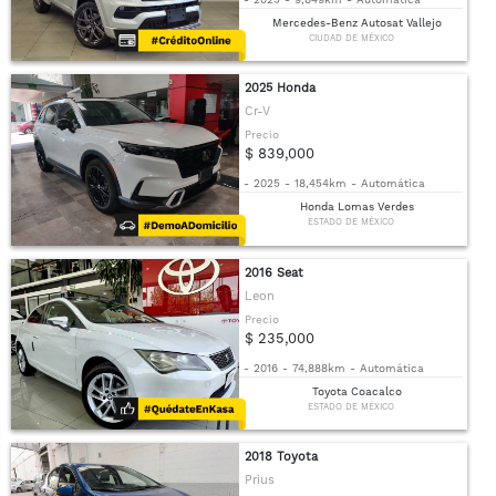
Mercedes-Benz Autosat Vallejo
CIUDAD DE MÉXICO
2025 Honda
Cr-V
Precio
$ 839,000
-
2025
-
18,454km
-
Automática
Honda Lomas Verdes
ESTADO DE MÉXICO
2016 Seat
Leon
Precio
$ 235,000
-
2016
-
74,888km
-
Automática
Toyota Coacalco
ESTADO DE MÉXICO
2018 Toyota
Prius