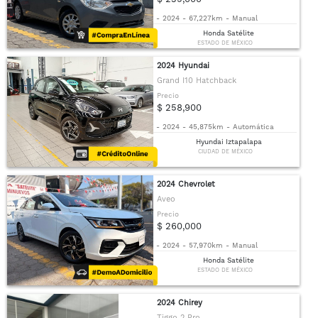
-
2024
-
67,227km
-
Manual
Honda Satélite
ESTADO DE MÉXICO
2024 Hyundai
Grand I10 Hatchback
Precio
$ 258,900
-
2024
-
45,875km
-
Automática
Hyundai Iztapalapa
CIUDAD DE MÉXICO
2024 Chevrolet
Aveo
Precio
$ 260,000
-
2024
-
57,970km
-
Manual
Honda Satélite
ESTADO DE MÉXICO
2024 Chirey
Tiggo 2 Pro