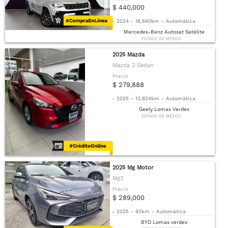
$ 440,000
-
2024
-
16,640km
-
Automática
Mercedes-Benz Autosat Satélite
ESTADO DE MÉXICO
2025 Mazda
Mazda 2 Sedan
Precio
$ 279,888
-
2025
-
13,824km
-
Automática
Geely Lomas Verdes
ESTADO DE MÉXICO
2025 Mg Motor
Mg3
Precio
$ 289,000
-
2025
-
93km
-
Automática
BYD Lomas verdes