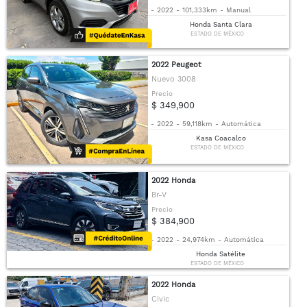
-
2022
-
101,333km
-
Manual
Honda Santa Clara
ESTADO DE MÉXICO
2022 Peugeot
Nuevo 3008
Precio
$ 349,900
-
2022
-
59,118km
-
Automática
Kasa Coacalco
ESTADO DE MÉXICO
2022 Honda
Br-V
Precio
$ 384,900
-
2022
-
24,974km
-
Automática
Honda Satélite
ESTADO DE MÉXICO
2022 Honda
Civic